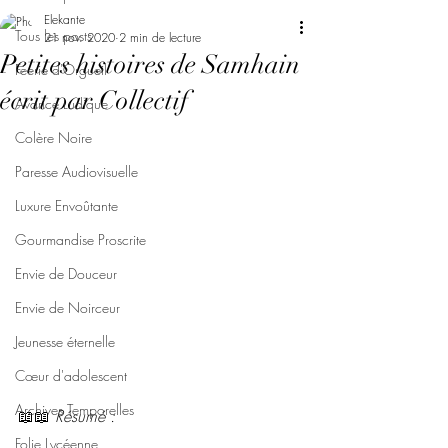
Elekante
Tous les posts
21 nov. 2020
2 min de lecture
Petites histoires de Samhain
Féerie d'Orgueil
écrit par Collectif
Avarice Ludique
Colère Noire
Paresse Audiovisuelle
Luxure Envoûtante
Gourmandise Proscrite
Envie de Douceur
Envie de Noirceur
Jeunesse éternelle
Cœur d'adolescent
Archives Temporelles
📖📖 
Résumé : 
Folie Lycéenne