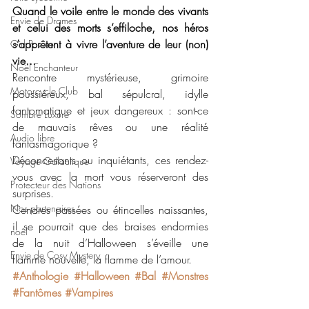
Quand le voile entre le monde des vivants 
Envie de Drames
et celui des morts s’effiloche, nos héros 
s’apprêtent à vivre l’aventure de leur (non) 
Girl Power
vie...
Noël Enchanteur
Rencontre mystérieuse, grimoire 
Motorcycle Club
poussiéreux, bal sépulcral, idylle 
fantomatique et jeux dangereux : sont-ce 
Sombre Luxure
de mauvais rêves ou une réalité 
Audio libre
fantasmagorique ?
Déconcertants ou inquiétants, ces rendez-
Voyage Galactique
vous avec la mort vous réserveront des 
Protecteur des Nations
surprises.
Nos partenaires
Cendres passées ou étincelles naissantes, 
il se pourrait que des braises endormies 
noêl
de la nuit d’Halloween s’éveille une 
Envie de Cosy Mystery
flamme nouvelle, la flamme de l’amour.
#Anthologie
#Halloween
#Bal
#Monstres
#Fantômes
#Vampires