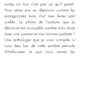
soirée où tout n'est pas ce qu'il paraît. 
Vous serez pris au dépourvu comme les 
protagonistes mais chut mes lèvres sont 
scellés. La plume de l'auteure que je 
découvre est incroyable sombre mais dosé 
avec une justesse et une noirceur parfaite !
Une anthologie que je vous conseille si 
vous êtes fan de cette sombre période 
d'Halloween et que vous aimez les 
nouvelles. Chacune d'entre elle a un petit 
quelque chose qui l'a rend spéciale et 
incroyable !
📜📜 
Caractéristiques :
Maison d'édition : 
Les éditions bookmark
Label : 
Reines - beaux
Collection : 
Anthologie Halloween
Date de publication : 
7 octobre 2020