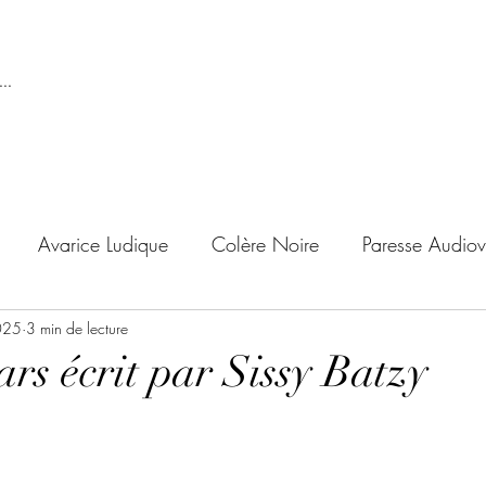
..
Avarice Ludique
Colère Noire
Paresse Audiov
025
ndise Proscrite
3 min de lecture
Envie de Douceur
Envie de Noirc
ars écrit par Sissy Batzy
'adolescent
Archives Temporelles
Folie Lycéenne