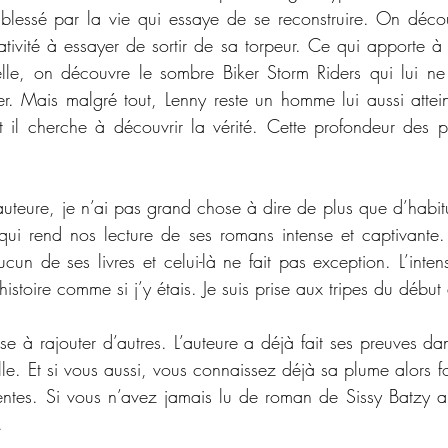
blessé par la vie qui essaye de se reconstruire. On décou
ivité à essayer de sortir de sa torpeur. Ce qui apporte à l’
elle, on découvre le sombre Biker Storm Riders qui lui ne
r. Mais malgré tout, Lenny reste un homme lui aussi atteint
et il cherche à découvrir la vérité. Cette profondeur des 
auteure, je n’ai pas grand chose à dire de plus que d’habit
ui rend nos lecture de ses romans intense et captivante. 
un de ses livres et celui-là ne fait pas exception. L’intens
histoire comme si j’y étais. Je suis prise aux tripes du début 
e à rajouter d’autres. L’auteure a déjà fait ses preuves dan
lle. Et si vous aussi, vous connaissez déjà sa plume alors fo
entes. Si vous n’avez jamais lu de roman de Sissy Batzy al
.