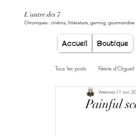
L'antre des 7
Chroniques : cinéma, littérature, gaming, gourmandise .
Accueil
Boutique
Tous les posts
Féerie d'Orgueil
Luxure Envoûtante
Artémisia
11 nov. 2
Gourma
Painful sc
Jeunesse éternelle
Cœur d