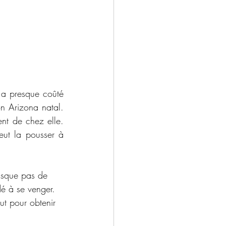
 a presque coûté 
on Arizona natal. 
ent de chez elle. 
eut la pousser à 
risque pas de 
idé à se venger. 
out pour obtenir 