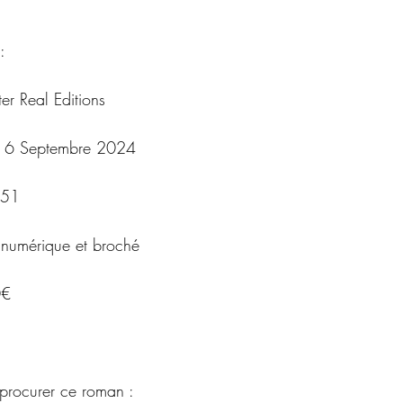
:
ter Real Editions
:  6 Septembre 2024
351
 numérique et broché
0€ 
procurer ce roman : 