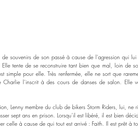
u de souvenirs de son passé à cause de l’agression qui lui
. Elle tente de se reconstruire tant bien que mal, loin de s
’est simple pour elle. Très renfermée, elle ne sort que rarem
e Charlie l’inscrit à des cours de danses de salon. Elle v
sion, Lenny membre du club de bikers Storm Riders, lui, ne 
passer sept ans en prison. Lorsqu’il est libéré, il est bien déc
ver celle à cause de qui tout est arrivé : Faith. Il est prêt à t