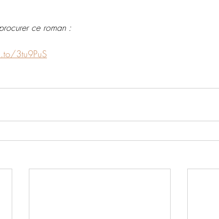
procurer ce roman : 
n.to/3tu9PuS