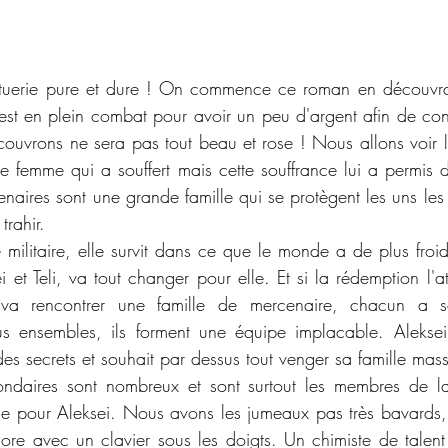
 tuerie pure et dure ! On commence ce roman en découvran
est en plein combat pour avoir un peu d'argent afin de conti
couvrons ne sera pas tout beau et rose ! Nous allons voir l
femme qui a souffert mais cette souffrance lui a permis de
cenaires sont une grande famille qui se protègent les uns les
trahir. 
militaire, elle survit dans ce que le monde a de plus froid 
 et Teli, va tout changer pour elle. Et si la rédemption l'a
a rencontrer une famille de mercenaire, chacun a so
ous ensembles, ils forment une équipe implacable. Aleksei
es secrets et souhait par dessus tout venger sa famille mas
ndaires sont nombreux et sont surtout les membres de la
lle pour Aleksei. Nous avons les jumeaux pas très bavards
ore avec un clavier sous les doigts. Un chimiste de talen