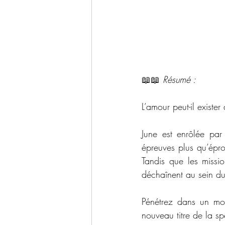
📖📖 
Résumé : 
L’amour peut-il existe
June est enrôlée par
épreuves plus qu’épro
Tandis que les missio
déchaînent au sein du 
Pénétrez dans un mon
nouveau titre de la s