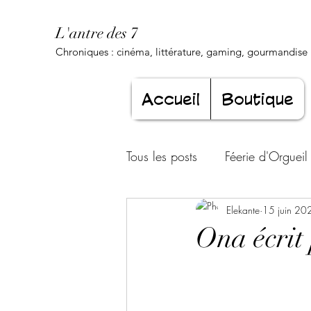
L'antre des 7
Chroniques : cinéma, littérature, gaming, gourmandise .
Accueil
Boutique
Tous les posts
Féerie d'Orgueil
Luxure Envoûtante
Elekante
15 juin 20
Gourma
Ona écrit
Jeunesse éternelle
Cœur d