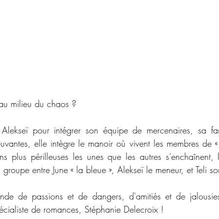
r au milieu du chaos ?
 Alekseï pour intégrer son équipe de mercenaires, sa fam
uvantes, elle intègre le manoir où vivent les membres de « l
ns plus périlleuses les unes que les autres s’enchaînent, l
groupe entre June « la bleue », Alekseï le meneur, et Teli so
de de passions et de dangers, d'amitiés et de jalousies
pécialiste de romances, Stéphanie Delecroix !