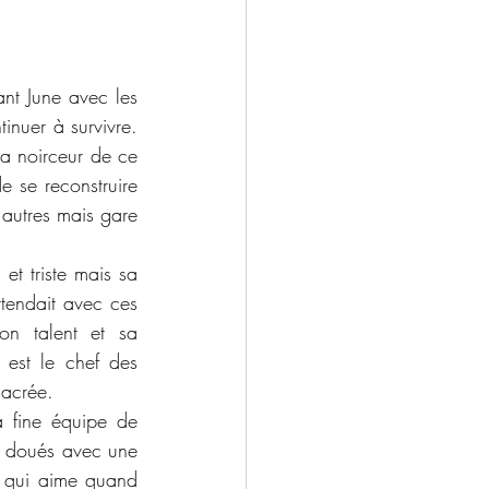
t June avec les 
nuer à survivre. 
a noirceur de ce 
 se reconstruire 
 autres mais gare 
et triste mais sa 
ttendait avec ces 
n talent et sa 
 est le chef des 
sacrée. 
 fine équipe de 
, doués avec une 
t qui aime quand 