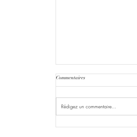
Commentaires
Rédigez un commentaire...
Light and darkness écrit par
Stéphanie Delecroix