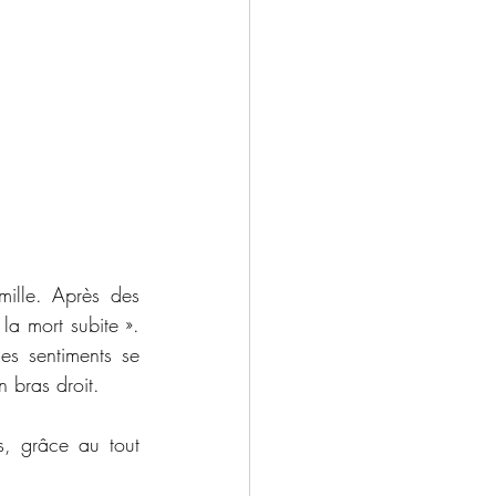
ille. Après des 
a mort subite ». 
es sentiments se 
n bras droit. 
, grâce au tout 