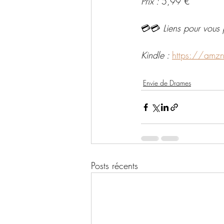
Prix : 
5,99 €
💳💳 
Liens pour vous 
Kindle : 
https://amz
Envie de Drames
Posts récents