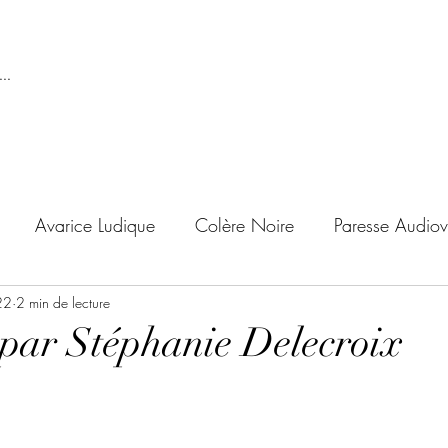
..
Avarice Ludique
Colère Noire
Paresse Audiov
22
ndise Proscrite
2 min de lecture
Envie de Douceur
Envie de Noirc
 par Stéphanie Delecroix
'adolescent
Archives Temporelles
Folie Lycéenne