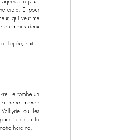
aquer...En plus, 
e cible. Et pour 
eur, qui veut me 
nc au moins deux 
r l’épée, soit je 
vre, je tombe un 
 à notre monde 
alkyrie ou les 
our partir à la 
notre héroïne. 