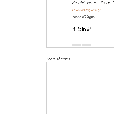
Broché via le site de l'
baiser-du-givre/
Féerie d'Orgueil
Posts récents