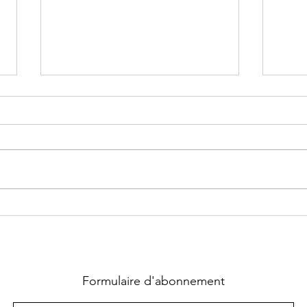
Supernatural Security Force ~
Chass
Tome 1 : Coup fatal écrit par
La qu
Heather Hildenbrand
Lara
Formulaire d'abonnement