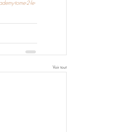
ademy-tome-2-le-
Voir tout