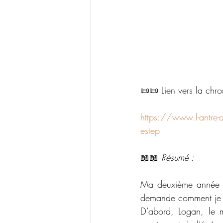
📜📜 Lien vers la chr
https://www.l-antre-de
estep
📖📖 
Résumé : 
Ma deuxième année à
demande comment je vai
D’abord, Logan, le me