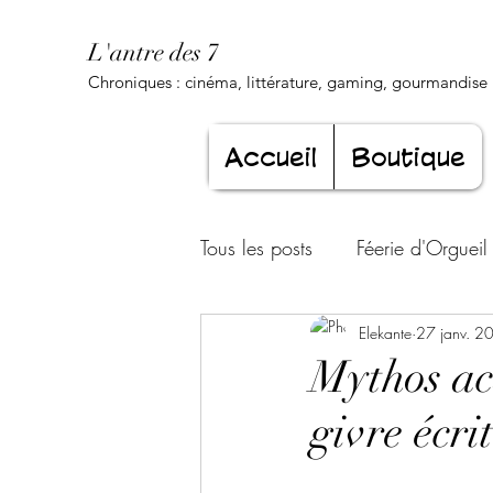
L'antre des 7
Chroniques : cinéma, littérature, gaming, gourmandise .
Accueil
Boutique
Tous les posts
Féerie d'Orgueil
Luxure Envoûtante
Elekante
27 janv. 2
Gourma
Mythos ac
givre écri
Jeunesse éternelle
Cœur d