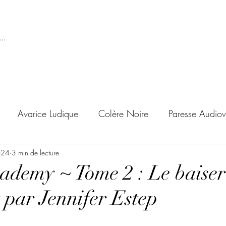
..
Avarice Ludique
Colère Noire
Paresse Audiov
024
ndise Proscrite
3 min de lecture
Envie de Douceur
Envie de Noirc
ademy ~ Tome 2 : Le baiser
t par Jennifer Estep
'adolescent
Archives Temporelles
Folie Lycéenne