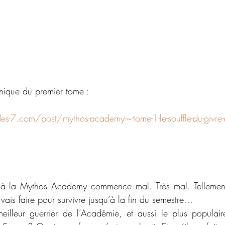
onique du premier tome :
s-7.com/post/mythos-academy-~-tome-1-le-souffle-du-givre-écr
 la Mythos Academy commence mal. Très mal. Tellement
s faire pour survivre jusqu’à la fin du semestre...
illeur guerrier de l’Académie, et aussi le plus populair