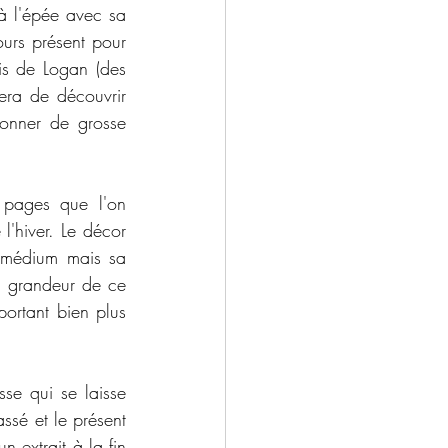
 l'épée avec sa 
urs présent pour 
is de Logan (des 
era de découvrir 
onner de grosse 
 pages que l'on 
'hiver. Le décor 
e médium mais sa 
a grandeur de ce 
rtant bien plus 
se qui se laisse 
ssé et le présent 
 extrait à la fin 