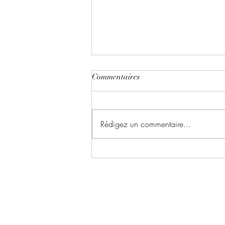
Commentaires
Rédigez un commentaire...
Le chant du dragon ~ Tome 1 :
la symphonie des cendres écrit
par Karina Espinosa