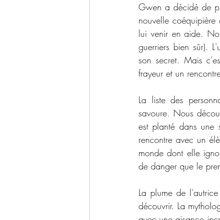
Gwen a décidé de pre
nouvelle coéquipière 
lui venir en aide. No
guerriers bien sûr). 
son secret. Mais c'e
frayeur et un rencontr
La liste des personn
savoure. Nous découvr
est planté dans une s
rencontre avec un élè
monde dont elle igno
de danger que le pre
La plume de l'autrice 
découvrir. La mythologi
avec une aisance incro