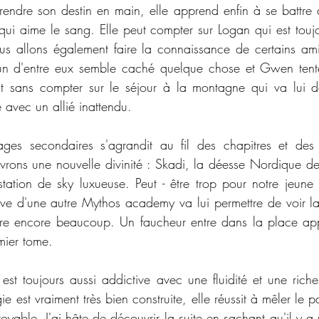
ndre son destin en main, elle apprend enfin à se battre à
qui aime le sang. Elle peut compter sur Logan qui est toujo
us allons également faire la connaissance de certains am
L'un d'entre eux semble caché quelque chose et Gwen tent
st sans compter sur le séjour à la montagne qui va lui d
e avec un allié inattendu. 
ages secondaires s'agrandit au fil des chapitres et des
ons une nouvelle divinité : Skadi, la déesse Nordique de l
tation de sky luxueuse. Peut - être trop pour notre jeun
ve d'une autre Mythos academy va lui permettre de voir l
re encore beaucoup. Un faucheur entre dans la place appo
mier tome. 
est toujours aussi addictive avec une fluidité et une riches
e est vraiment très bien construite, elle réussit à mêler le pa
yable. J'ai hâte de découvrir la suite en sachant qu'il y a un