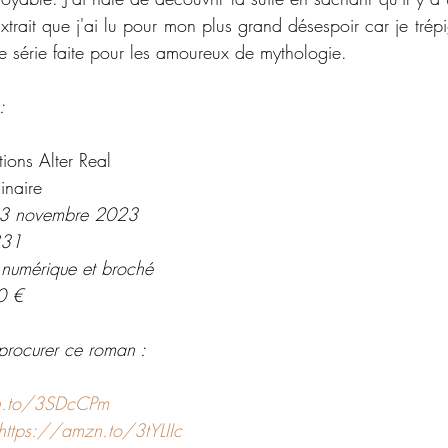
trait que j'ai lu pour mon plus grand désespoir car je trép
e série faite pour les amoureux de mythologie.  
:
tions Alter Real
inaire
: 3 novembre 2023
331
 numérique et broché 
0 €
procurer ce roman : 
n.to/3SDcCPm
https://amzn.to/3tYLIIc