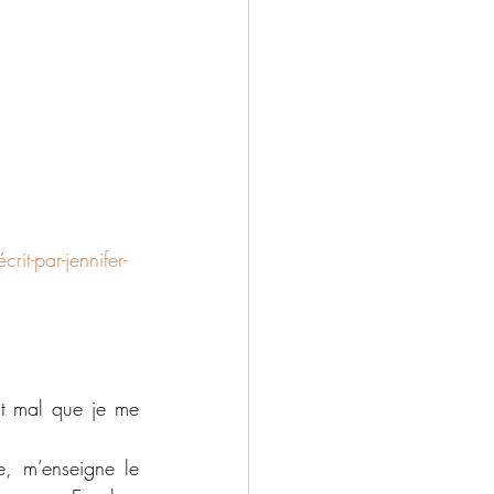
it-par-jennifer-
 mal que je me 
e, m’enseigne le 