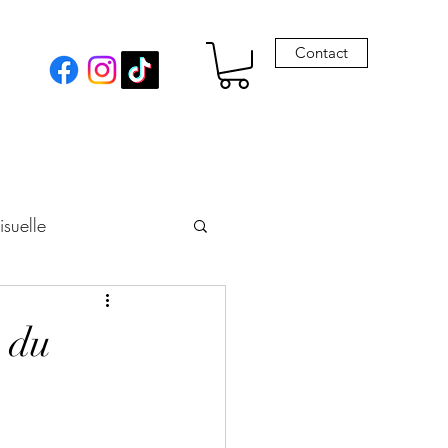
Contact
isuelle
eur
 du
Envie de Drames