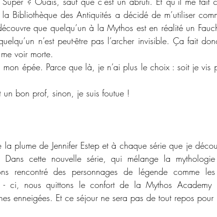
Super ? Ouais, sauf que c’est un abruti. Et qu’il me fait cr
e la Bibliothèque des Antiquités a décidé de m’utiliser comm
 découvre que quelqu’un à la Mythos est en réalité un Fauch
quelqu’un n’est peut-être pas l’archer invisible. Ça fait do
 me voir morte.
mon épée. Parce que là, je n’ai plus le choix : soit je vis pa
 un bon prof, sinon, je suis foutue !
de la plume de Jennifer Estep et à chaque série que je décou
 Dans cette nouvelle série, qui mélange la mythologie
ns rencontré des personnages de légende comme les V
is - ci, nous quittons le confort de la Mythos Academy p
s enneigées. Et ce séjour ne sera pas de tout repos pour 