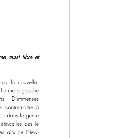
e aussi libre et 
mal la nouvelle. 
 l’arme à gauche 
is ! D’immenses 
n contremaître à 
ose dans le genre 
tincelles dès le 
ses airs de New-