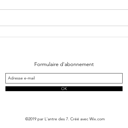
Felons Teams ~ Tome 3 : High
Briar
Heat écrit par Sierra Dean
Very 
Madd
Formulaire d'abonnement
OK
©2019 par L'antre des 7. Créé avec Wix.com