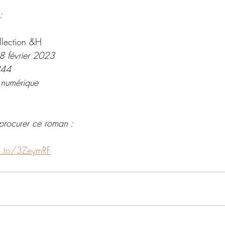
:
llection &H
 8 février 2023
244
 numérique
procurer ce roman : 
n.to/3ZeymRF