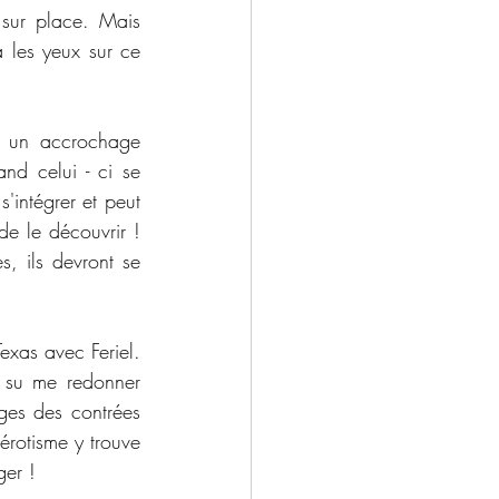
sur place. Mais 
 les yeux sur ce 
 un accrochage 
d celui - ci se 
'intégrer et peut 
de le découvrir ! 
 ils devront se 
exas avec Feriel. 
a su me redonner 
es des contrées 
rotisme y trouve 
ger !