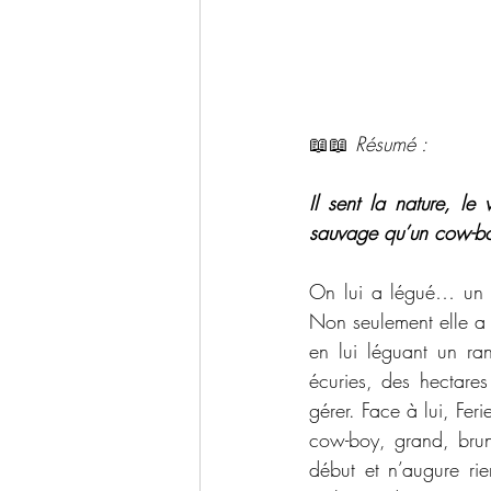
📖📖 
Résumé : 
Il sent la nature, le
sauvage qu’un cow-b
On lui a légué… un
Non seulement elle a 
en lui léguant un ra
écuries, des hectares
gérer. Face à lui, Fer
cow-boy, grand, brun 
début et n’augure ri