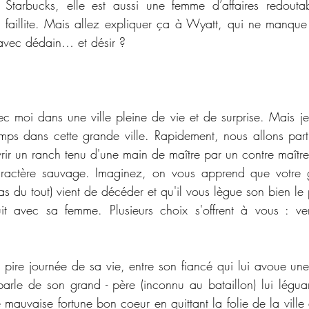
Starbucks, elle est aussi une femme d’affaires redouta
 faillite. Mais allez expliquer ça à Wyatt, qui ne manque 
avec dédain… et désir ?
 moi dans une ville pleine de vie et de surprise. Mais je
mps dans cette grande ville. Rapidement, nous allons partir
rir un ranch tenu d'une main de maître par un contre maître 
ractère sauvage. Imaginez, on vous apprend que votre g
 du tout) vient de décéder et qu'il vous lègue son bien le p
uit avec sa femme. Plusieurs choix s'offrent à vous : ven
la pire journée de sa vie, entre son fiancé qui lui avoue une 
parle de son grand - père (inconnu au bataillon) lui léguan
 mauvaise fortune bon coeur en quittant la folie de la ville 