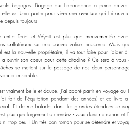
seuls bagages. Bagage qui l'abandonne à peine arriver 
elle est bien partie pour vivre une aventure qui lui ouvrira
e depuis toujours. 
re entre Feriel et Wyatt est plus que mouvementée avec
s collatéraux sur une pauvre valise innocente. Mais quan
est la nouvelle propriétaire, il va tout faire pour l'aider à s
 - il a ouvrir son coeur pour cette citadine ? Ce sera à vous 
hes se mettent sur le passage de nos deux personnages,
avancer ensemble. 
est vraiment belle et douce. J'ai adoré partir en voyage au T
j'ai fait de l'équitation pendant des années) et ce livre 
eval. Et de me balader dans les grandes étendues sauvag
st plus que largement au rendez - vous dans ce roman et l'é
op ni trop peu ! Un très bon roman pour se détendre et voya