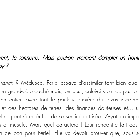
 vent, le tonnerre. Mais peut-on vraiment dompter un homm
oy ?
 
ranch 
? Médusée, Feriel essaye d’assimiler tant bien que 
un grand-père caché mais, en plus, celui-ci vient de passer
nch entier, avec tout le pack « fermière du Texas » compr
 et des hectares de terres, des finances douteuses et… u
iel ne peut s’empêcher de se sentir électrisée. Wyatt en imp
et musclé. Mais quel caractère ! Leur rencontre fait des é
en de bon pour Feriel. Elle va devoir prouver que, sous 