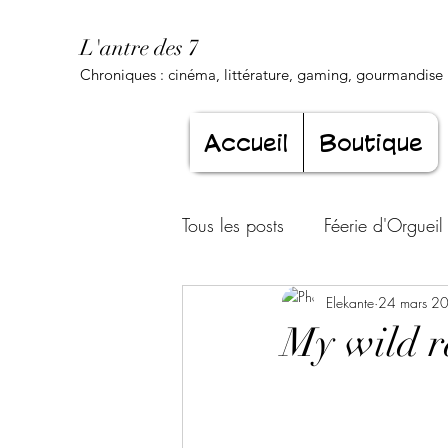
L'antre des 7
Chroniques : cinéma, littérature, gaming, gourmandise .
Accueil
Boutique
Tous les posts
Féerie d'Orgueil
Luxure Envoûtante
Elekante
24 mars 2
Gourma
My wild r
Jeunesse éternelle
Cœur d