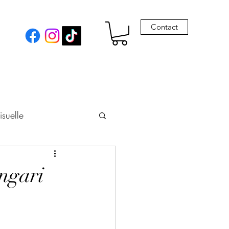
Contact
isuelle
eur
ngari
Envie de Drames