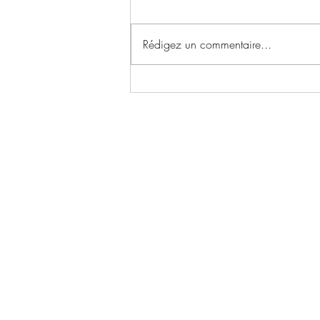
Rédigez un commentaire...
Little River University ~ Tome 2
: Renaissance écrit par Manais
Delevoise