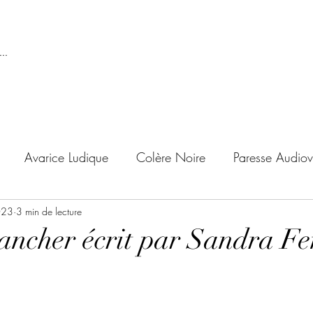
..
Avarice Ludique
Colère Noire
Paresse Audiov
023
ndise Proscrite
3 min de lecture
Envie de Douceur
Envie de Noirc
ancher écrit par Sandra Fe
'adolescent
Archives Temporelles
Folie Lycéenne