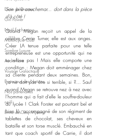
Son pire cauchemar… dort dans la pièce 
Envie de Drames
d’à côté !
Girl Power
Noël Enchanteur
Quand Megan reçoit un appel de la 
célèbre Carrie Turner, elle est aux anges. 
Motorcycle Club
Créer LA tenue parfaite pour une telle 
Sombre Luxure
entrepreneuse est une opportunité qui ne 
se refuse pas ! Mais elle comporte une 
Audio libre
condition : Megan doit emménager chez 
Voyage Galactique
sa cliente pendant deux semaines. Bon, 
Protecteur des Nations
ça ne doit pas être si terrible, si ?... Sauf 
quand Megan se retrouve nez à nez avec 
Nos partenaires
l’homme qui a fait d’elle le souffre-douleur 
noêl
du lycée ! Clark Forster est pourtant bel et 
bien là, accompagné de son régiment de 
Envie de Cosy Mystery
tablettes de chocolat, ses cheveux en 
bataille et son torse musclé. Embauché en 
tant que coach sportif de Carrie, il dort 