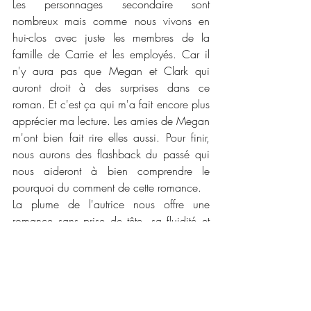
Les personnages secondaire sont 
nombreux mais comme nous vivons en 
hui-clos avec juste les membres de la 
famille de Carrie et les employés. Car il 
n'y aura pas que Megan et Clark qui 
auront droit à des surprises dans ce 
roman. Et c'est ça qui m'a fait encore plus 
apprécier ma lecture. Les amies de Megan 
m'ont bien fait rire elles aussi. Pour finir, 
nous aurons des flashback du passé qui 
nous aideront à bien comprendre le 
pourquoi du comment de cette romance.
La plume de l'autrice nous offre une 
romance sans prise de tête, sa fluidité et 
sa douceur m'ont permise de passé un très 
bon moment de lecture. Je n'ai pas vu le 
temps passé entre les petites vengeance 
de Megan et les nombreuses piques 
qu'elle lance à Clark tout au long de ce 