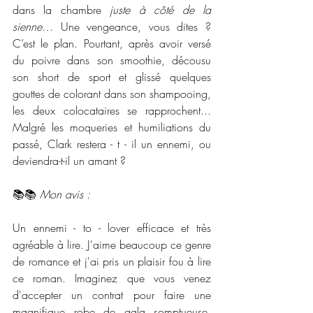
dans la chambre 
juste à côté de la 
sienne
… Une vengeance, vous dites ? 
C’est le plan. Pourtant, après avoir versé 
du poivre dans son smoothie, décousu 
son short de sport et glissé quelques 
gouttes de colorant dans son shampooing, 
les deux colocataires se rapprochent... 
Malgré les moqueries et humiliations du 
passé, Clark restera - t - il un ennemi, ou 
deviendra-t-il un amant ?
📚📚 
Mon avis :
Un ennemi - to - lover efficace et très 
agréable à lire. J'aime beaucoup ce genre 
de romance et j'ai pris un plaisir fou à lire 
ce roman. Imaginez que vous venez 
d'accepter un contrat pour faire une 
magnifique robe de gala somptueuse. 