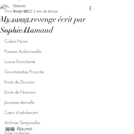
Elekante
Tous les posts
4 oct. 2022
3 min de lecture
My sweet revenge écrit par
Féerie d'Orgueil
Sophie Hamaud
Avarice Ludique
Colère Noire
Paresse Audiovisuelle
Luxure Envoûtante
Gourmandise Proscrite
Envie de Douceur
Envie de Noirceur
Jeunesse éternelle
Cœur d'adolescent
Archives Temporelles
📖📖 
Résumé : 
Folie Lycéenne