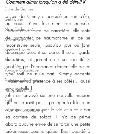
Comment aimer lorsqu'on a été détruit ?
Envie de Drames
La vie de Kimmy a basculé un soir d’été, 
Girl Power
au cours d’une fête bien trop arrosée. 
Noël Enchanteur
Grâce à sa force de caractère, elle tente 
de surmonter ce traumatisme et de se 
Motorcycle Club
reconstruire seule, jusqu’au jour où John 
Sombre Luxure
débarque devant sa porte. Il serait garde 
du corps, et garant de « sa sécurité ». 
Audio libre
Soufflée par l’arrogance démentielle de ce 
Voyage Galactique
type sorti de nulle part, Kimmy accepte 
Protecteur des Nations
finalement sa présence à ses côtés… aussi 
sexy soit-elle ! 
Nos partenaires
John est envoyé sur une nouvelle mission 
noêl
qui ne le ravit pas : protéger la fille d’un 
sénateur. Ecorché par la vie et surtout par 
Envie de Cosy Mystery
sa carrière de soldat, il n’a de prime 
abord aucune envie de se farcir une petite 
prétentieuse pourrie gâtée. Bien décidé à 