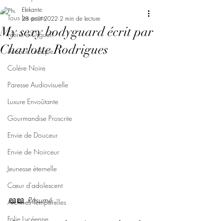
Elekante
Tous les posts
28 août 2022
2 min de lecture
My sexy bodyguard écrit par
Féerie d'Orgueil
Charlotte Rodrigues
Avarice Ludique
Colère Noire
Paresse Audiovisuelle
Luxure Envoûtante
Gourmandise Proscrite
Envie de Douceur
Envie de Noirceur
Jeunesse éternelle
Cœur d'adolescent
📖📖 
Résumé : 
Archives Temporelles
Folie Lycéenne