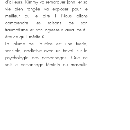
d'ailleurs, Kimmy va remarquer John, et sa 
vie bien rangée va exploser pour le 
meilleur ou le pire ! Nous allons 
comprendre les raisons de son 
traumatisme et son agresseur aura peut - 
être ce qu'il mérite ? 
La plume de l'autrice est une tuerie, 
sensible, addictive avec un travail sur la 
psychologie des personnages. Que ce 
soit le personnage féminin ou masculin 
car tous les deux ont subit un traumatisme 
important dans leurs passés. Pas pour les 
mêmes raisons certes mais le trauma est 
bien présent. Il y a une point d'érotisme 
dosé avec une justesse incroyable. Je vous 
conseille vraiment de lire ce roman qui est 
une très belle surprise. 
📜📜 
Caractéristiques :