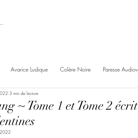
..
Avarice Ludique
Colère Noire
Paresse Audiov
2022
ndise Proscrite
3 min de lecture
Envie de Douceur
Envie de Noirc
ang ~ Tome 1 et Tome 2 écri
entines
'adolescent
Archives Temporelles
Folie Lycéenne
. 2022