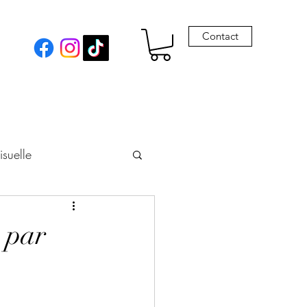
Contact
isuelle
eur
t par
Envie de Drames