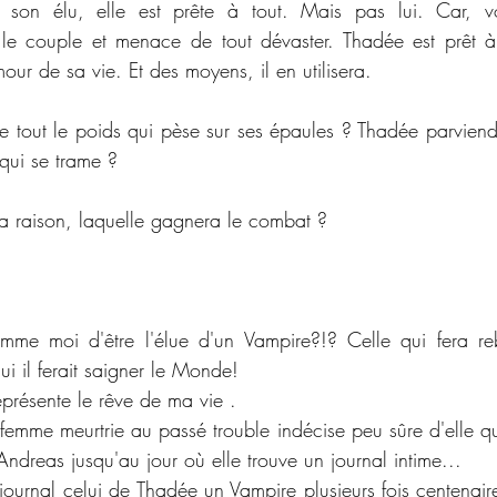
 son élu, elle est prête à tout. Mais pas lui. Car, vo
 le couple et menace de tout dévaster. Thadée est prêt à
ur de sa vie. Et des moyens, il en utilisera.
le tout le poids qui pèse sur ses épaules ? Thadée parviendra
 qui se trame ?
a raison, laquelle gagnera le combat ?
me moi d'être l'élue d'un Vampire?!? Celle qui fera reb
i il ferait saigner le Monde!
représente le rêve de ma vie .
femme meurtrie au passé trouble indécise peu sûre d'elle qui
ndreas jusqu'au jour où elle trouve un journal intime...
 journal celui de Thadée un Vampire plusieurs fois centenair