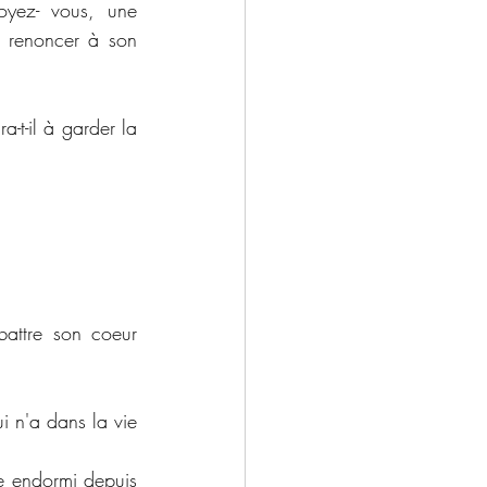
yez- vous, une 
 renoncer à son 
-t-il à garder la 
attre son coeur 
 n'a dans la vie 
e endormi depuis 