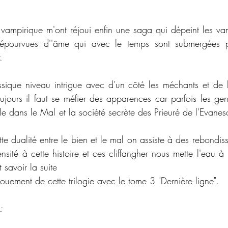
vampirique m'ont réjoui enfin une saga qui dépeint les va
dépourvues d''âme qui avec le temps sont submergées pa
.
sique niveau intrigue avec d'un côté les méchants et de l'a
jours il faut se méfier des apparences car parfois les genti
ule dans le Mal et la société secrète des Prieuré de l'Evane
e dualité entre le bien et le mal on assiste à des rebondiss
nsité à cette histoire et ces cliffangher nous mette l'eau à
savoir la suite
énouement de cette trilogie avec le tome 3 "Dernière ligne".
: