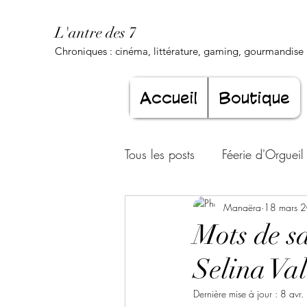
L'antre des 7
Chroniques : cinéma, littérature, gaming, gourmandise .
Accueil
Boutique
Tous les posts
Féerie d'Orgueil
Luxure Envoûtante
Manaëra
18 mars 
Gourma
Mots de s
Selina Val
Jeunesse éternelle
Cœur d
Dernière mise à jour :
8 avr