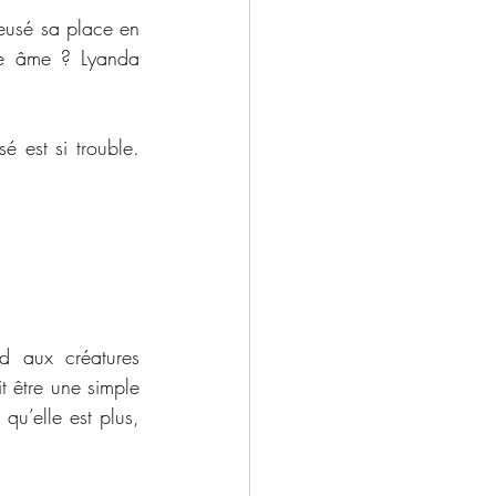
eusé sa place en 
une âme ? Lyanda 
 est si trouble. 
d aux créatures 
 être une simple 
u’elle est plus, 