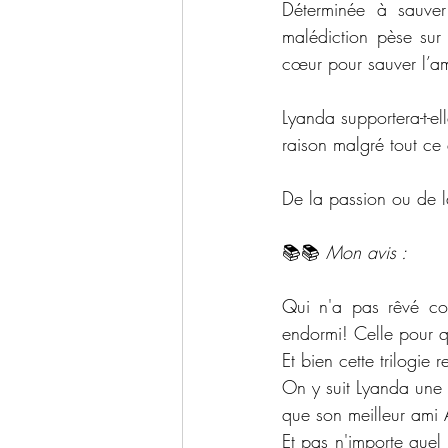
Déterminée à sauver
malédiction pèse sur
cœur pour sauver l’amo
Lyanda supportera-t-el
raison malgré tout ce
De la passion ou de l
📚📚 
Mon avis :
Qui n'a pas rêvé com
endormi! Celle pour qu
Et bien cette trilogie 
On y suit Lyanda une 
que son meilleur ami A
Et pas n'importe quel