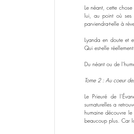
Le néant, cette chose
lui, au point où ses 
parviendra-t-elle à réve
Lyanda en doute et el
Qui est-elle réellement
Du néant ou de l'human
Tome 2 : Au coeur de
Le Prieuré de l’Évan
surnaturelles a retro
humaine découvre le s
beaucoup plus. Car l