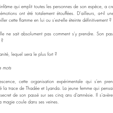
 infâme qui emplit toutes les personnes de son espèce, a cr
émotions ont été totalement étouffées. D'ailleurs, a-t-il 
iller cette flamme en lui ou s'est-elle éteinte définitivement ?
le ne sait absolument pas comment s'y prendre. Son passé
 ?
ité, lequel sera le plus fort ?
s mots 
escence, cette organisation expérimentale qui s’en pren
uvé la trace de Thadée et Lyanda. La jeune femme qui pensait
ecret de son passé sur ses cinq ans d’amnésie. Il s’avère q
a magie coule dans ses veines.