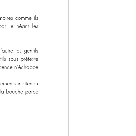
mpires comme ils 
r le néant les 
utre les gentils 
ls sous prétexte 
scence n'échappe 
ements inattendu 
 la bouche parce 