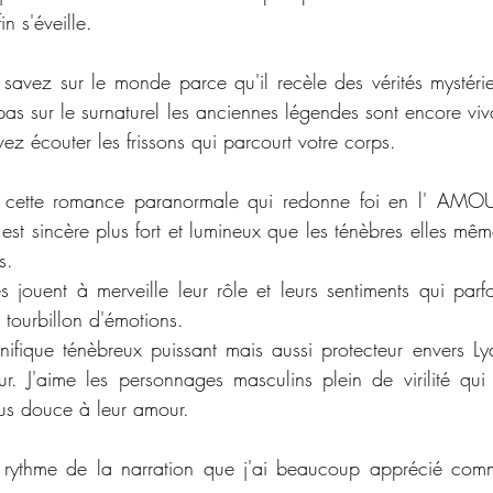
in s'éveille.
avez sur le monde parce qu'il recèle des vérités mystéri
pas sur le surnaturel les anciennes légendes sont encore viv
ez écouter les frissons qui parcourt votre corps.
r cette romance paranormale qui redonne foi en l' AMOU
est sincère plus fort et lumineux que les ténèbres elles même
s.
s jouent à merveille leur rôle et leurs sentiments qui parfo
 tourbillon d'émotions.
ifique ténèbreux puissant mais aussi protecteur envers L
. J'aime les personnages masculins plein de virilité qui 
lus douce à leur amour.
le rythme de la narration que j'ai beaucoup apprécié com