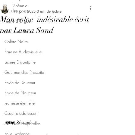
Artémisia
Tous les posts
11 janv. 2025
3 min de lecture
Mon coloc' indésirable écrit
Féerie d'Orgueil
par Laura Sand
Avarice Ludique
Colère Noire
Paresse Audiovisuelle
Luxure Envoûtante
Gourmandise Proscrite
Envie de Douceur
Envie de Noirceur
Jeunesse éternelle
Cœur d'adolescent
📖📖 Résumé : 
Archives Temporelles
Folie Lycéenne