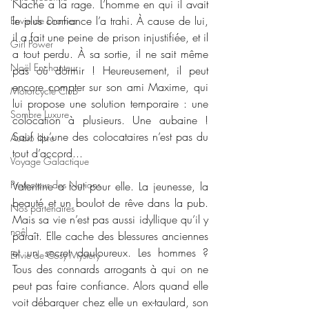
Nache a la rage. L’homme en qui il avait 
le plus confiance l’a trahi. À cause de lui, 
Envie de Drames
il a fait une peine de prison injustifiée, et il 
Girl Power
a tout perdu. À sa sortie, il ne sait même 
Noël Enchanteur
pas où dormir ! Heureusement, il peut 
encore compter sur son ami Maxime, qui 
Motorcycle Club
lui propose une solution temporaire : une 
Sombre Luxure
colocation à plusieurs. Une aubaine ! 
Sauf qu’une des colocataires n’est pas du 
Audio libre
tout d’accord...
Voyage Galactique
Protecteur des Nations
Valentine a tout pour elle. La jeunesse, la 
beauté et un boulot de rêve dans la pub. 
Nos partenaires
Mais sa vie n’est pas aussi idyllique qu’il y 
noêl
paraît. Elle cache des blessures anciennes 
et un secret douloureux. Les hommes ? 
Envie de Cosy Mystery
Tous des connards arrogants à qui on ne 
peut pas faire confiance. Alors quand elle 
voit débarquer chez elle un ex-taulard, son 