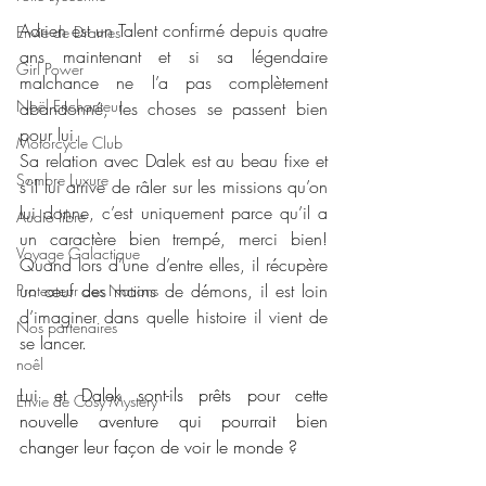
Adrien est un Talent confirmé depuis quatre 
Envie de Drames
ans maintenant et si sa légendaire 
Girl Power
malchance ne l’a pas complètement 
Noël Enchanteur
abandonné, les choses se passent bien 
pour lui.
Motorcycle Club
Sa relation avec Dalek est au beau fixe et 
Sombre Luxure
s’il lui arrive de râler sur les missions qu’on 
lui donne, c’est uniquement parce qu’il a 
Audio libre
un caractère bien trempé, merci bien! 
Voyage Galactique
Quand lors d’une d’entre elles, il récupère 
un œuf des mains de démons, il est loin 
Protecteur des Nations
d’imaginer dans quelle histoire il vient de 
Nos partenaires
se lancer.
noêl
Lui et Dalek sont-ils prêts pour cette 
Envie de Cosy Mystery
nouvelle aventure qui pourrait bien 
changer leur façon de voir le monde ?