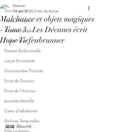
Elekante
Tous les posts
13 avr. 2020
2 min de lecture
Malchance et objets magiques
Féerie d'Orgueil
- Tome 3 : Les Décanes écrit
Avarice Ludique
Hope Tiefenbrunner
Colère Noire
Paresse Audiovisuelle
Luxure Envoûtante
Gourmandise Proscrite
Envie de Douceur
Envie de Noirceur
Jeunesse éternelle
Cœur d'adolescent
Archives Temporelles
📖📖 
Résumé :
Folie Lycéenne