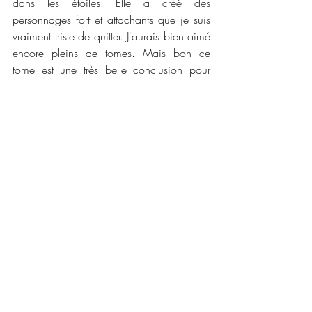
dans les étoiles. Elle a créé des 
personnages fort et attachants que je suis 
vraiment triste de quitter. J'aurais bien aimé 
encore pleins de tomes. Mais bon ce 
tome est une très belle conclusion pour 
cette histoire de malchance et d'amour. Je 
vous conseille vraiment de lire cette trilogie 
!
📜📜 
Caractéristiques :
Maison d'édition :
 MxM Bookmark
Collection : 
Fantasy
Nombre de pages : 
499
Date de publication :
 8 avril 2020
Disponible en version numérique et broché
Prix : 
5,99 € et 20,00 €
Lien kindle : 
https://amzn.to/2XweVaI