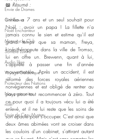
📖 
Résumé : 
Envie de Drames
Linnéa a 7 ans et un seul souhait pour 
Girl Power
Noël : avoir un papa ! La fillette n'a 
Noël Enchanteur
jamais connu le sien et estime qu'il est 
Motorcycle Club
grand temps que sa maman, Freya, 
kinésithérapeute dans la ville de Tromso, 
Sombre Luxure
lui en offre un. Brewenn, quant à lui, 
Audio libre
s'apprête à passer une fin d'année 
mouvementée. Après un accident, il est 
Voyage Galactique
réformé des forces royales aériennes 
Protecteur des Nations
norvégiennes et est obligé de rentrer au 
Nos partenaires
pays pour tout recommencer à zéro. Tout 
ce pour quoi il a toujours vécu lui a été 
noêl
enlevé, et il ne lui reste que les soins de 
Envie de Cosy Mystery
son épaule pour s'occuper. C'est ainsi que 
deux âmes abimées vont se croiser dans 
les couloirs d'un cabinet, s'attirant autant 
que se fuyant. Mais c'est sans compter les 