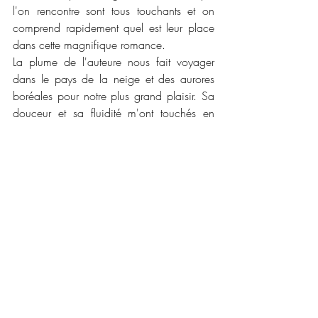
l'on rencontre sont tous touchants et on 
comprend rapidement quel est leur place 
dans cette magnifique romance. 
La plume de l'auteure nous fait voyager 
dans le pays de la neige et des aurores 
boréales pour notre plus grand plaisir. Sa 
douceur et sa fluidité m'ont touchés en 
plein coeur et je me suis plongée sans filet 
dans ce roman. J'ai hâte de lire les 
anciens et les futurs romans de cette 
auteure que je découvre et j'en suis déjà 
amoureuse. Vous pouvez lire les yeux 
fermés cette pépite coup de coeur de 
Noël. Le père Noêl exauce les voeux 
aussi bien qu'il offre des cadeaux !
📜📜 
Caractéristiques :
Maison d'édition : 
Cherry Publishing