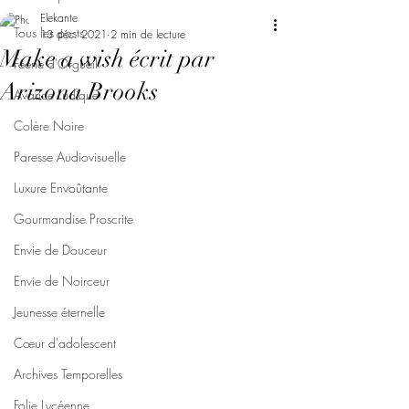
Elekante
Tous les posts
13 déc. 2021
2 min de lecture
Make a wish écrit par
Féerie d'Orgueil
Arizona Brooks
Avarice Ludique
Colère Noire
Paresse Audiovisuelle
Luxure Envoûtante
Gourmandise Proscrite
Envie de Douceur
Envie de Noirceur
Jeunesse éternelle
Cœur d'adolescent
Archives Temporelles
Folie Lycéenne