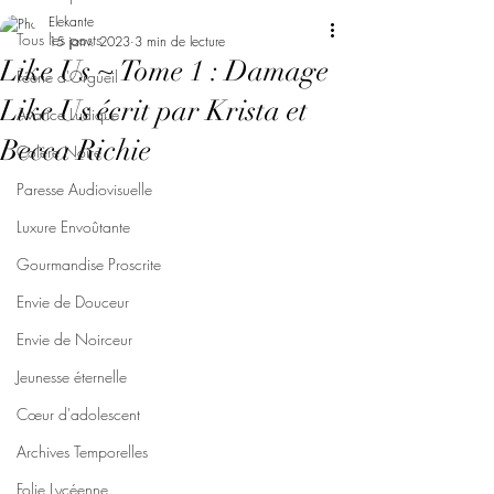
Elekante
Tous les posts
15 janv. 2023
3 min de lecture
Like Us ~ Tome 1 : Damage
Féerie d'Orgueil
Like Us écrit par Krista et
Avarice Ludique
Becca Richie
Colère Noire
Paresse Audiovisuelle
Luxure Envoûtante
Gourmandise Proscrite
Envie de Douceur
Envie de Noirceur
Jeunesse éternelle
Cœur d'adolescent
Archives Temporelles
Folie Lycéenne