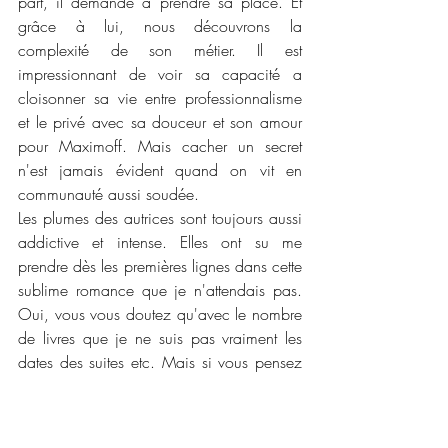
part, il demande à prendre sa place. Et 
grâce à lui, nous découvrons la 
complexité de son métier. Il est 
impressionnant de voir sa capacité a 
cloisonner sa vie entre professionnalisme 
et le privé avec sa douceur et son amour 
pour Maximoff. Mais cacher un secret 
n'est jamais évident quand on vit en 
communauté aussi soudée.  
Les plumes des autrices sont toujours aussi 
addictive et intense. Elles ont su me 
prendre dès les premières lignes dans cette 
sublime romance que je n'attendais pas. 
Oui, vous vous doutez qu'avec le nombre 
de livres que je ne suis pas vraiment les 
dates des suites etc. Mais si vous pensez 
que j'oublie les histoires, sachez que non, 
alors quand mon cerveau a lu les mots 
Famille Fizz et addiction, il a rapidement 