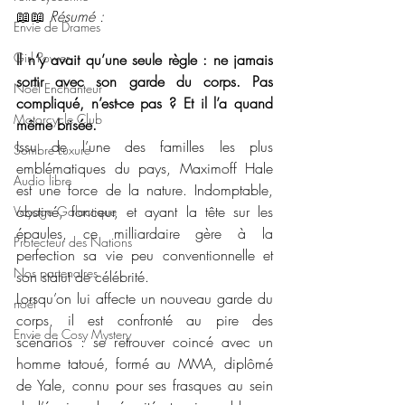
📖📖 
Résumé : 
Envie de Drames
Girl Power
Il n’y avait qu’une seule règle : ne jamais 
sortir avec son garde du corps. Pas 
Noël Enchanteur
compliqué, n’est-ce pas ? Et il l’a quand 
Motorcycle Club
même brisée.
Issu de l’une des familles les plus 
Sombre Luxure
emblématiques du pays, Maximoff Hale 
Audio libre
est une force de la nature. Indomptable, 
obstiné, fonceur, et ayant la tête sur les 
Voyage Galactique
épaules, ce milliardaire gère à la 
Protecteur des Nations
perfection sa vie peu conventionnelle et 
Nos partenaires
son statut de célébrité.
Lorsqu’on lui affecte un nouveau garde du 
noêl
corps, il est confronté au pire des 
Envie de Cosy Mystery
scénarios : se retrouver coincé avec un 
homme tatoué, formé au MMA, diplômé 
de Yale, connu pour ses frasques au sein 