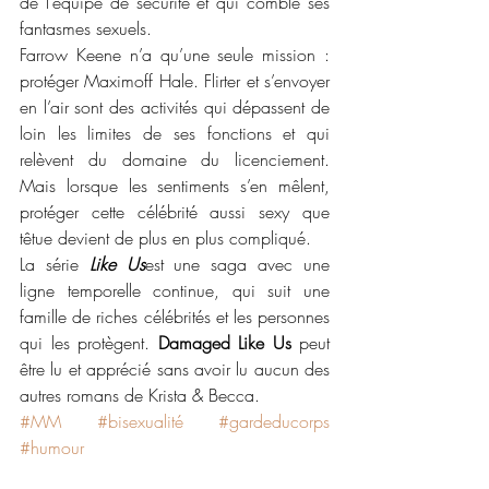
de l’équipe de sécurité et qui comble ses 
fantasmes sexuels.
Farrow Keene n’a qu’une seule mission : 
protéger Maximoff Hale. Flirter et s’envoyer 
en l’air sont des activités qui dépassent de 
loin les limites de ses fonctions et qui 
relèvent du domaine du licenciement. 
Mais lorsque les sentiments s’en mêlent, 
protéger cette célébrité aussi sexy que 
têtue devient de plus en plus compliqué.
La série
 Like Us
est une saga avec une 
ligne temporelle continue, qui suit une 
famille de riches célébrités et les personnes 
qui les protègent. 
Damaged Like Us
 peut 
être lu et apprécié sans avoir lu aucun des 
autres romans de Krista & Becca.
#MM
#bisexualité
#gardeducorps
#humour