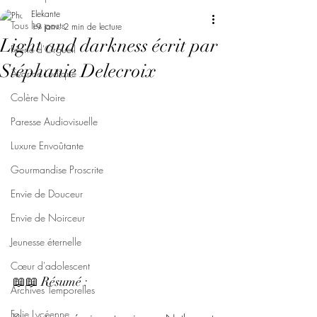
Elekante
Tous les posts
19 janv.
2 min de lecture
Light and darkness écrit par
Féerie d'Orgueil
Stéphanie Delecroix
Avarice Ludique
Colère Noire
Paresse Audiovisuelle
Luxure Envoûtante
Gourmandise Proscrite
Envie de Douceur
Envie de Noirceur
Jeunesse éternelle
Cœur d'adolescent
📖📖 Résumé : 
Archives Temporelles
Folie Lycéenne