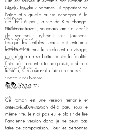
Kim est sauvée in extremis par Nathan et 
Noah. Les deux hommes lui apportent de 
Envie de Drames
l'aide afin qu'elle puisse échapper à la 
Girl Power
rue. Peu à peu, la vie de Kim change. 
Nouveau travail, nouveaux amis et conflit 
Noël Enchanteur
de sentiments rythment ses journées. 
Motorcycle Club
Lorsque les terribles secrets qui entourent 
Sombre Luxure
les deux hommes lui explosent au visage, 
elle décide de se battre contre la fatalité. 
Audio libre
Entre désir ardent et tendre plaisir, ombre et 
Voyage Galactique
lumière, Kim saura-t-elle faire un choix ?
Protecteur des Nations
📚📚 Mon avis : 
Nos partenaires
noêl
Ce roman est une version remanié et 
amelioré d'un roman déjà paru sous le 
Envie de Cosy Mystery
même titre. Je n'ai pas eu le plaisir de lire 
l'ancienne version donc je ne peux pas 
faire de comparaison. Pour les personnes 