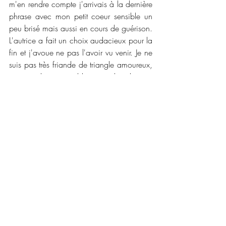
m'en rendre compte j'arrivais à la dernière 
phrase avec mon petit coeur sensible un 
peu brisé mais aussi en cours de guérison. 
L'autrice a fait un choix audacieux pour la 
fin et j'avoue ne pas l'avoir vu venir. Je ne 
suis pas très friande de triangle amoureux, 
je suis plus une addict au why choose, 
mais ce roman m'a séduite du début à la 
fin. Certes avec un coeur un peu amoché 
et des mouchoirs, j'en redemande encore 
!
📜📜 Caractéristiques :
Auto - édition
Date de publication : 15 janvier 2026
Nombre de pages : 261
Disponible en version numérique 