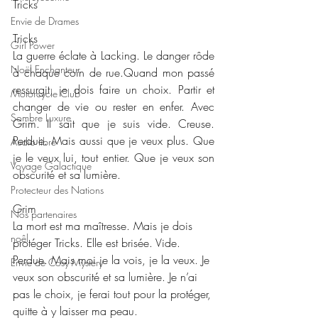
Tricks
Envie de Drames
Tricks
Girl Power
La guerre éclate à Lacking. Le danger rôde 
Noël Enchanteur
à chaque coin de rue.Quand mon passé 
ressurgit, je dois faire un choix. Partir et 
Motorcycle Club
changer de vie ou rester en enfer. Avec 
Sombre Luxure
Grim. Il sait que je suis vide. Creuse. 
Perdue. Mais aussi que je veux plus. Que 
Audio libre
je le veux lui, tout entier. Que je veux son 
Voyage Galactique
obscurité et sa lumière.
Protecteur des Nations
Grim
Nos partenaires
La mort est ma maîtresse. Mais je dois 
noêl
protéger Tricks. Elle est brisée. Vide. 
Perdue. Mais moi je la vois, je la veux. Je 
Envie de Cosy Mystery
veux son obscurité et sa lumière. Je n’ai 
pas le choix, je ferai tout pour la protéger, 
quitte à y laisser ma peau.