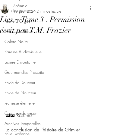
Artémisia
Tous les posts
19 déc. 2024
2 min de lecture
Lies ~ Tome 3 : Permission
Féerie d'Orgueil
écrit par T.M. Frazier
Avarice Ludique
Colère Noire
Paresse Audiovisuelle
Luxure Envoûtante
Gourmandise Proscrite
Envie de Douceur
Envie de Noirceur
Jeunesse éternelle
Cœur d'adolescent
📖📖 Résumé : 
Archives Temporelles
La conclusion de l’histoire de Grim et 
Folie Lycéenne