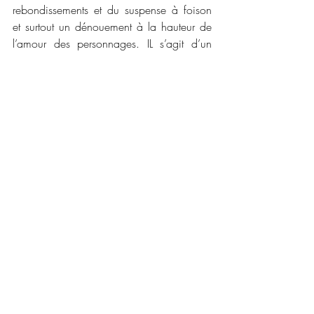
rebondissements et du suspense à foison 
et surtout un dénouement à la hauteur de 
l’amour des personnages. IL s’agit d’un 
mélange idéal pour cette saga. Je vous 
conseille de la lire.
📜📜 Caractéristiques :
Maison d'édition  : Editions Alter Real
Date de publication : 5 Janvier 2024
Nombre de pages : 196
Disponible en version numérique et broché
Prix : 5.99€ et 19.00€ 