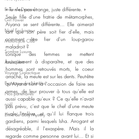
« Tu n'es pas étrange, juste différente. » 
Envie de Drames
Seule fille d'une fratrie de métamorphes, 
Girl Power
Aiyana se sent différente... Elle aimerait 
Noël Enchanteur
tant que son père soit fier d'elle, mais 
comment être fier d'un loup-garou 
Motorcycle Club
maladroit ? 
Sombre Luxure
Lorsque des femmes se mettent 
brusquement à disparaître, et que des 
Audio libre
hommes sont retrouvés morts, le coeur 
Voyage Galactique
arraché, la meute est sur les dents. Peut-être 
Protecteur des Nations
qu'Aiyana tient là l'occasion de faire ses 
armes, de leur prouver à tous qu'elle est 
Nos partenaires
aussi capable qu'eux ? Ce qu'elle n'avait 
noêl
pas prévu, c'est que le chef d'une meute 
rivale l'enlève, et qu'il lui flanque trois 
Envie de Cosy Mystery
gardiens, parmi lesquels Isha. Arrogant et 
désagréable, il l'exaspère. Mais il la 
regarde comme personne avant lui... Et si 