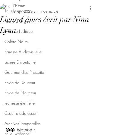
Elekante
Tous les posts
8 févr. 2023
3 min de lecture
Liens d'âmes écrit par Nina
Féerie d'Orgueil
Lyna
Avarice Ludique
Colère Noire
Paresse Audiovisuelle
Luxure Envoûtante
Gourmandise Proscrite
Envie de Douceur
Envie de Noirceur
Jeunesse éternelle
Cœur d'adolescent
Archives Temporelles
📖📖 
Résumé : 
Folie Lycéenne