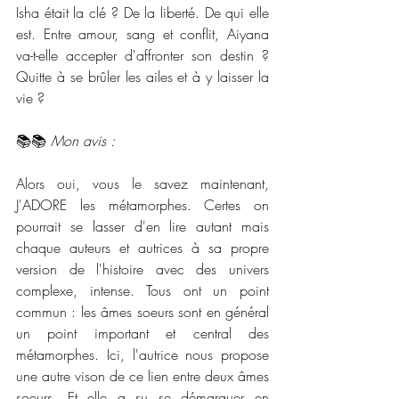
Isha était la clé ? De la liberté. De qui elle 
est. Entre amour, sang et conflit, Aiyana 
va-t-elle accepter d'affronter son destin ? 
Quitte à se brûler les ailes et à y laisser la 
vie ?
📚📚 
Mon avis :
Alors oui, vous le savez maintenant, 
J'ADORE les métamorphes. Certes on 
pourrait se lasser d'en lire autant mais 
chaque auteurs et autrices à sa propre 
version de l'histoire avec des univers 
complexe, intense. Tous ont un point 
commun : les âmes soeurs sont en général 
un point important et central des 
métamorphes. Ici, l'autrice nous propose 
une autre vison de ce lien entre deux âmes 
soeurs. Et elle a su se démarquer en 