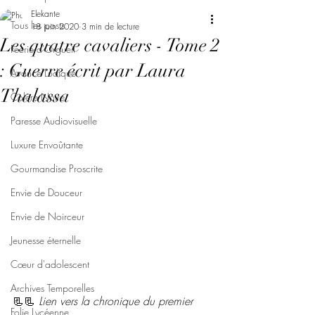
Elekante
Tous les posts
18 juin 2020
3 min de lecture
Les quatre cavaliers - Tome 2
Féerie d'Orgueil
: Guerre écrit par Laura
Avarice Ludique
Thalassa
Colère Noire
Paresse Audiovisuelle
Luxure Envoûtante
Gourmandise Proscrite
Envie de Douceur
Envie de Noirceur
Jeunesse éternelle
Cœur d'adolescent
Archives Temporelles
📃📃 
Lien vers la chronique du premier 
Folie Lycéenne