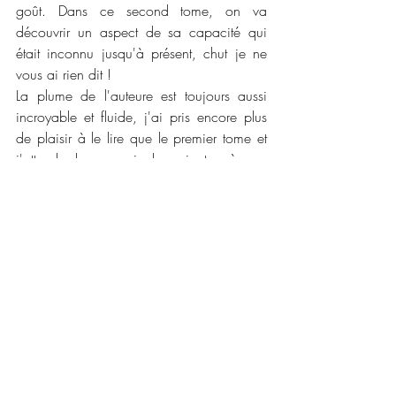
goût. Dans ce second tome, on va 
découvrir un aspect de sa capacité qui 
était inconnu jusqu'à présent, chut je ne 
vous ai rien dit ! 
La plume de l'auteure est toujours aussi 
incroyable et fluide, j'ai pris encore plus 
de plaisir à le lire que le premier tome et 
j'attend de pouvoir les ajouter à ma 
bibliothèque papier ! Les quatre cavaliers 
est une série intéressante et bien construite 
avec des cavaliers que l'on découvre au 
fur et à mesure. L'auteure nous glisse des 
petites surprises de temps en temps avec 
des révélations sur les capacités des 
cavaliers et on voit, rapidement, un 
cavalier qui apparaîtra prochainement !
📜📜 
Caractéristiques : 