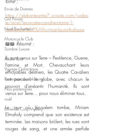
tome :
Envie de Drames
https://elekanteantre7.wixsite.com/websi
Girl Power
te/post/les-quatre-cavaliers-tome-1-
Noël Enchanteur
pestilence-%C3%A9crit-par-laura-thalassa
Motorcycle Club
📖📖 
Résumé : 
Sombre Luxure
Ils sont venus sur Terre – Pestilence, Guerre, 
Audio libre
Famine et Mort. Chevauchant leurs 
Voyage Galactique
effroyables destriers, les Quatre Cavaliers 
ont parcouru le globe, avec chacun le 
Protecteur des Nations
pouvoir d’anéantir l’humanité. Ils sont 
Nos partenaires
venus sur Terre… pour nous éliminer tous.
noêl
Le jour où Jérusalem tombe, Miriam 
Envie de Cosy Mystery
Elmahdy comprend que son existence est 
terminée. Les maisons brûlent, les rues sont 
rouges de sang, et une armée perfide 