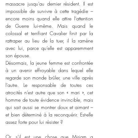
massacre jusqu’au dernier résident. Il est 
impossible de survivre à cette tragédie – 
encore moins quand elle attire l’attention 
de Guerre lui-même. Mais quand le 
colossal et terrifiant Cavalier finit par la 
rattraper au lieu de la tuer, il la ramène 
avec lui, parce qu’elle est apparemment 
son épouse.
Désormais, la jeune femme est confrontée 
à un avenir effroyable dans lequel elle 
regarde son monde brûler, une ville après 
l’autre. Le responsable de toutes ces 
atrocités n’est autre que son « mari », cet 
homme de toute évidence invincible, mais 
qui sait aussi se montrer doux et aimant – 
et bien déterminé à la reconquérir. Est-elle 
assez forte pour lui résister ?
Or, s’il est une chose que Miriam a 