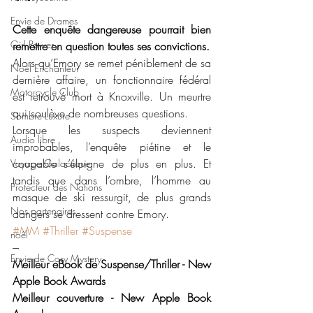
Envie de Drames
Cette enquête dangereuse pourrait bien 
Girl Power
remettre en question toutes ses convictions.
Alors qu’Emory se remet péniblement de sa 
Noël Enchanteur
dernière affaire, un fonctionnaire fédéral 
Motorcycle Club
est retrouvé mort à Knoxville. Un meurtre 
qui soulève de nombreuses questions.
Sombre Luxure
Lorsque les suspects deviennent 
Audio libre
improbables, l’enquête piétine et le 
coupable s’éloigne de plus en plus. Et 
Voyage Galactique
tandis que dans l’ombre, l’homme au 
Protecteur des Nations
masque de ski ressurgit, de plus grands 
Nos partenaires
dangers se dressent contre Emory.
#MM
#Thriller
#Suspense
noêl
---
Envie de Cosy Mystery
Meilleur eBook de Suspense/Thriller - New 
Apple Book Awards
Meilleur couverture - New Apple Book 