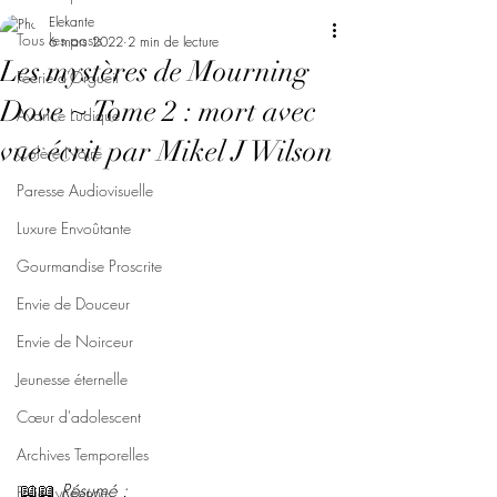
Elekante
Tous les posts
6 mars 2022
2 min de lecture
Les mystères de Mourning
Féerie d'Orgueil
Dove ~ Tome 2 : mort avec
Avarice Ludique
vue écrit par Mikel J Wilson
Colère Noire
Paresse Audiovisuelle
Luxure Envoûtante
Gourmandise Proscrite
Envie de Douceur
Envie de Noirceur
Jeunesse éternelle
Cœur d'adolescent
Archives Temporelles
📖📖 
Résumé : 
Folie Lycéenne