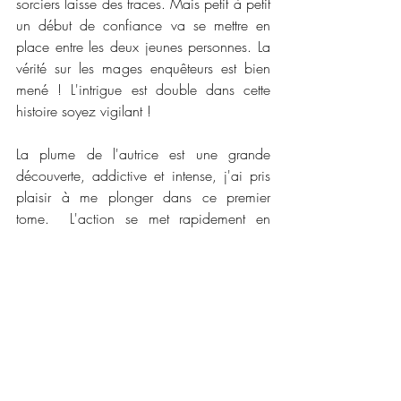
sorciers laisse des traces. Mais petit à petit 
un début de confiance va se mettre en 
place entre les deux jeunes personnes. La 
vérité sur les mages enquêteurs est bien 
mené ! L'intrigue est double dans cette 
histoire soyez vigilant !
La plume de l'autrice est une grande 
découverte, addictive et intense, j'ai pris 
plaisir à me plonger dans ce premier 
tome.  L'action se met rapidement en 
place avec des personnages hauts en 
couleurs qui se dévoilent au fil des pages. 
Leur première enquête sur l'épouvantail 
une créature surnaturelle que je ne 
connaissais pas encore m'a permis d'en 
apprendre plus sur le monde surnaturel. 
J'ai adoré que l'autrice nous mette une 
intrigue en fil rouge pour nous donner 