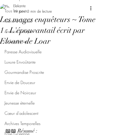
Elekante
Tous les posts
19 janv.
3 min de lecture
Les mages enquêteurs ~ Tome
Féerie d'Orgueil
1 : L'épouvantail écrit par
Avarice Ludique
Eloane de Loar
Colère Noire
Paresse Audiovisuelle
Luxure Envoûtante
Gourmandise Proscrite
Envie de Douceur
Envie de Noirceur
Jeunesse éternelle
Cœur d'adolescent
Archives Temporelles
📖📖 Résumé : 
Folie Lycéenne