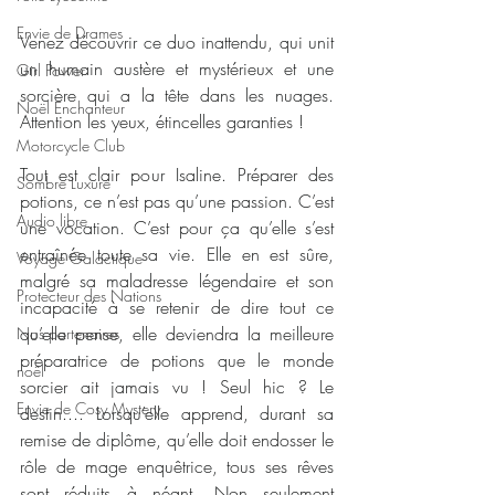
Envie de Drames
Venez découvrir ce duo inattendu, qui unit 
un humain austère et mystérieux et une 
Girl Power
sorcière qui a la tête dans les nuages. 
Noël Enchanteur
Attention les yeux, étincelles garanties !
Motorcycle Club
Tout est clair pour Isaline. Préparer des 
Sombre Luxure
potions, ce n’est pas qu’une passion. C’est 
Audio libre
une vocation. C’est pour ça qu’elle s’est 
entraînée toute sa vie. Elle en est sûre, 
Voyage Galactique
malgré sa maladresse légendaire et son 
Protecteur des Nations
incapacité à se retenir de dire tout ce 
qu’elle pense, elle deviendra la meilleure 
Nos partenaires
préparatrice de potions que le monde 
noêl
sorcier ait jamais vu ! Seul hic ? Le 
Envie de Cosy Mystery
destin.... Lorsqu’elle apprend, durant sa 
remise de diplôme, qu’elle doit endosser le 
rôle de mage enquêtrice, tous ses rêves 
sont réduits à néant. Non seulement 