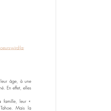
eurs-wird-la-
leur âge, à une 
. En effet, elles 
amille, leur « 
Tahoe. Mais la 