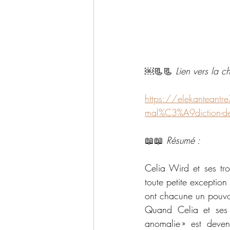
￼📃📃 
Lien vers la c
https://elekanteantr
mal%C3%A9diction-de
📖📖 
Résumé :
Celia Wird et ses tr
toute petite exception 
ont chacune un pouvo
Quand Celia et ses 
anomalie » est deve