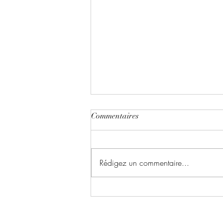
Commentaires
Rédigez un commentaire...
Le chant du dragon ~ Tome 1 :
la symphonie des cendres écrit
par Karina Espinosa