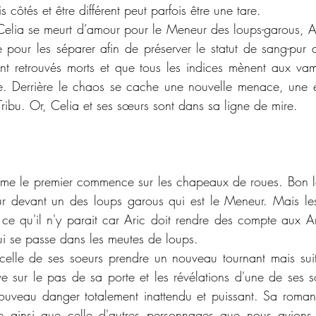
 côtés et être différent peut parfois être une tare.
elia se meurt d’amour pour le Meneur des loups-garous, Ar
e pour les séparer afin de préserver le statut de sang-pur 
 retrouvés morts et que tous les indices mènent aux vamp
. Derrière le chaos se cache une nouvelle menace, une en
 Tribu. Or, Celia et ses sœurs sont dans sa ligne de mire.
e le premier commence sur les chapeaux de roues. Bon le
ur devant un des loups garous qui est le Meneur. Mais les
ce qu'il n'y parait car Aric doit rendre des compte aux An
ui se passe dans les meutes de loups. 
 celle de ses soeurs prendre un nouveau tournant mais sui
e sur le pas de sa porte et les révélations d'une de ses so
ouveau danger totalement inattendu et puissant. Sa roman
te ainsi que celle d'autres personnages que nous avions e