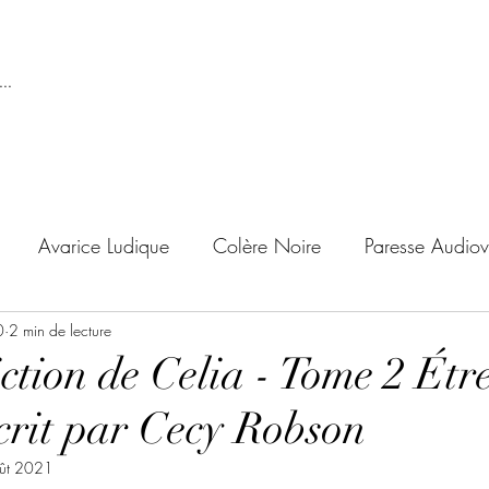
..
Avarice Ludique
Colère Noire
Paresse Audiov
0
ndise Proscrite
2 min de lecture
Envie de Douceur
Envie de Noirc
tion de Celia - Tome 2 Étre
crit par Cecy Robson
'adolescent
Archives Temporelles
Folie Lycéenne
ût 2021