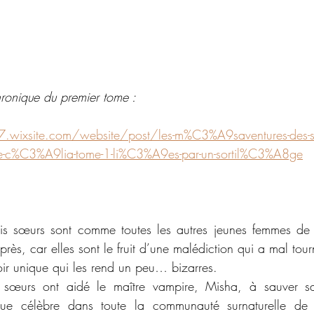
hronique du premier tome :
e7.wixsite.com/website/post/les-m%C3%A9saventures-des-so
-c%C3%A9lia-tome-1-li%C3%A9es-par-un-sortil%C3%A8ge
ois sœurs sont comme toutes les autres jeunes femmes de 
près, car elles sont le fruit d’une malédiction qui a mal tourné
ir unique qui les rend un peu… bizarres.
sœurs ont aidé le maître vampire, Misha, à sauver sa f
nue célèbre dans toute la communauté surnaturelle de 