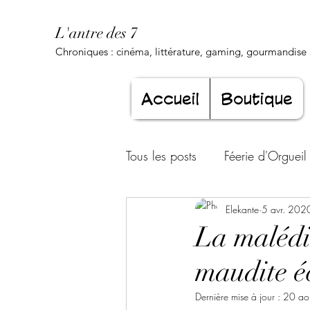
L'antre des 7
Chroniques : cinéma, littérature, gaming, gourmandise .
Accueil
Boutique
Tous les posts
Féerie d'Orgueil
Luxure Envoûtante
Elekante
5 avr. 202
Gourma
La malédic
maudite é
Jeunesse éternelle
Cœur d
Dernière mise à jour :
20 ao