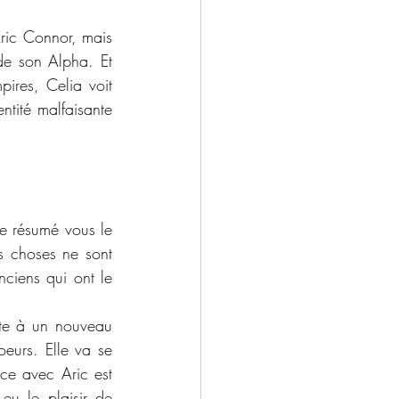
ic Connor, mais 
de son Alpha. Et 
ires, Celia voit 
tité malfaisante 
 résumé vous le 
 choses ne sont 
ciens qui ont le 
te à un nouveau 
eurs. Elle va se 
ce avec Aric est 
u le plaisir de 