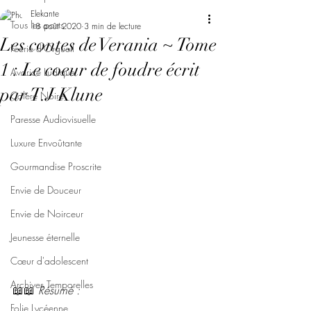
Elekante
Tous les posts
18 août 2020
3 min de lecture
Les contes de Verania ~ Tome
Féerie d'Orgueil
1 : Le coeur de foudre écrit
Avarice Ludique
par T.J Klune
Colère Noire
Paresse Audiovisuelle
Luxure Envoûtante
Gourmandise Proscrite
Envie de Douceur
Envie de Noirceur
Jeunesse éternelle
Cœur d'adolescent
Archives Temporelles
📖📖 
Résumé : 
Folie Lycéenne