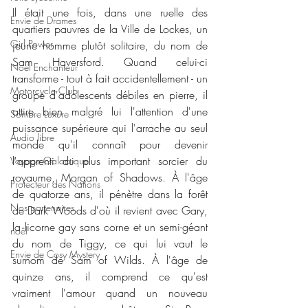
Il était une fois, dans une ruelle des 
Envie de Drames
quartiers pauvres de la Ville de Lockes, un 
Girl Power
jeune homme plutôt solitaire, du nom de 
Sam Haversford. Quand celui-ci 
Noël Enchanteur
transforme - tout à fait accidentellement - un 
Motorcycle Club
groupe d'adolescents débiles en pierre, il 
attire bien malgré lui l'attention d'une 
Sombre Luxure
puissance supérieure qui l'arrache au seul 
Audio libre
monde qu'il connaît pour devenir 
l'apprenti du plus important sorcier du 
Voyage Galactique
royaume, Morgan of Shadows. À l'âge 
Protecteur des Nations
de quatorze ans, il pénètre dans la forêt 
Nos partenaires
de Dark Woods d'où il revient avec Gary, 
la licorne gay sans corne et un semi-géant 
noêl
du nom de Tiggy, ce qui lui vaut le 
Envie de Cosy Mystery
surnom de Sam of Wilds. À l'âge de 
quinze ans, il comprend ce qu'est 
vraiment l'amour quand un nouveau 