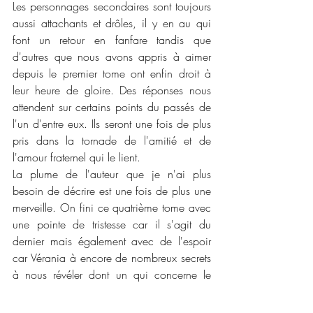
Les personnages secondaires sont toujours 
aussi attachants et drôles, il y en au qui 
font un retour en fanfare tandis que 
d'autres que nous avons appris à aimer 
depuis le premier tome ont enfin droit à 
leur heure de gloire. Des réponses nous 
attendent sur certains points du passés de 
l'un d'entre eux. Ils seront une fois de plus 
pris dans la tornade de l'amitié et de 
l'amour fraternel qui le lient. 
La plume de l'auteur que je n'ai plus 
besoin de décrire est une fois de plus une 
merveille. On fini ce quatrième tome avec 
une pointe de tristesse car il s'agit du 
dernier mais également avec de l'espoir 
car Vérania à encore de nombreux secrets 
à nous révéler dont un qui concerne le 
prince et comment son Sorcier va l'aider à 
trouver l'amour. On rit et on pleure dans ce 