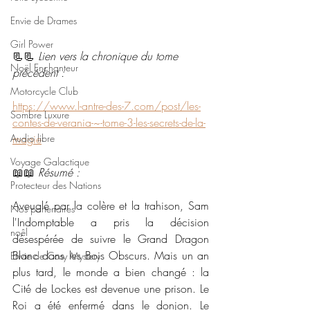
Envie de Drames
Girl Power
📃📃 
Lien vers la chronique du tome 
Noël Enchanteur
précédent : 
Motorcycle Club
https://www.l-antre-des-7.com/post/les-
Sombre Luxure
contes-de-verania-~-tome-3-les-secrets-de-la-
Audio libre
magie
Voyage Galactique
📖📖 
Résumé : 
Protecteur des Nations
Aveuglé par la colère et la trahison, Sam 
Nos partenaires
l'Indomptable a pris la décision 
noêl
désespérée de suivre le Grand Dragon 
Blanc dans les Bois Obscurs. Mais un an 
Envie de Cosy Mystery
plus tard, le monde a bien changé : la 
Cité de Lockes est devenue une prison. Le 
Roi a été enfermé dans le donjon. Le 