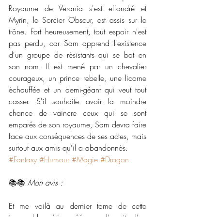
Royaume de Verania s'est effondré et 
Myrin, le Sorcier Obscur, est assis sur le 
trône. Fort heureusement, tout espoir n'est 
pas perdu, car Sam apprend l'existence 
d'un groupe de résistants qui se bat en 
son nom. Il est mené par un chevalier 
courageux, un prince rebelle, une licorne 
échauffée et un demi-géant qui veut tout 
casser. S'il souhaite avoir la moindre 
chance de vaincre ceux qui se sont 
emparés de son royaume, Sam devra faire 
face aux conséquences de ses actes, mais 
surtout aux amis qu'il a abandonnés. 
#Fantasy
#Humour
#Magie
#Dragon
📚📚 
Mon avis :
Et me voilà au dernier tome de cette 