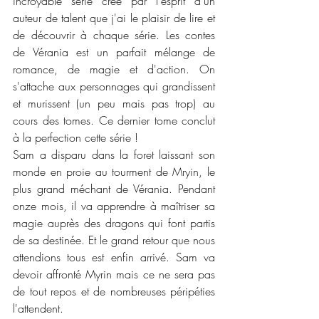
incroyable série créé par l'esprit d'un 
auteur de talent que j'ai le plaisir de lire et 
de découvrir à chaque série. Les contes 
de Vérania est un parfait mélange de 
romance, de magie et d'action. On 
s'attache aux personnages qui grandissent 
et murissent (un peu mais pas trop) au 
cours des tomes. Ce dernier tome conclut 
à la perfection cette série !
Sam a disparu dans la foret laissant son 
monde en proie au tourment de Mryin, le 
plus grand méchant de Vérania. Pendant 
onze mois, il va apprendre à maîtriser sa 
magie auprès des dragons qui font partis 
de sa destinée. Et le grand retour que nous 
attendions tous est enfin arrivé. Sam va 
devoir affronté Myrin mais ce ne sera pas 
de tout repos et de nombreuses péripéties 
l'attendent. 