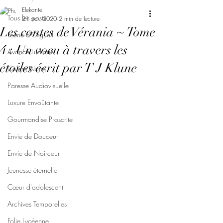
Elekante
Tous les posts
21 oct. 2020
2 min de lecture
Les contes de Vérania ~ Tome
Féerie d'Orgueil
4 : Un voeu à travers les
Avarice Ludique
étoiles écrit par T J Klune
Colère Noire
Paresse Audiovisuelle
Luxure Envoûtante
Gourmandise Proscrite
Envie de Douceur
Envie de Noirceur
Jeunesse éternelle
Cœur d'adolescent
Archives Temporelles
Folie Lycéenne