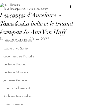
Elekante
Tous les posts
24 sept. 2021
2 min de lecture
Les contes d'Aucelaire ~
Féerie d'Orgueil
Tome 4 : La belle et le truand
Avarice Ludique
écrit par Jo Ann Von Haff
Colère Noire
Dernière mise à jour :
13 avr. 2022
Paresse Audiovisuelle
Luxure Envoûtante
Gourmandise Proscrite
Envie de Douceur
Envie de Noirceur
Jeunesse éternelle
Cœur d'adolescent
Archives Temporelles
Folie Lycéenne