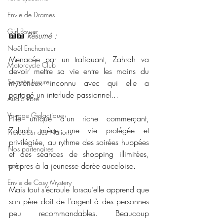
Envie de Drames
Girl Power
📖📖 
Résumé : 
Noël Enchanteur
Menacée par un trafiquant, Zahrah va 
Motorcycle Club
devoir mettre sa vie entre les mains du 
Sombre Luxure
mystérieux inconnu avec qui elle a 
partagé un interlude passionnel...
Audio libre
Voyage Galactique
Fille unique d’un riche commerçant, 
Zahrah mène une vie protégée et 
Protecteur des Nations
privilégiée, au rythme des soirées huppées 
Nos partenaires
et des séances de shopping illimitées, 
propres à la jeunesse dorée auceloise.
noêl
Envie de Cosy Mystery
Mais tout s’écroule lorsqu’elle apprend que 
son père doit de l’argent à des personnes 
peu recommandables. Beaucoup 