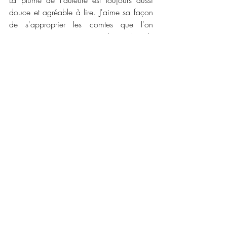
douce et agréable à lire. J'aime sa façon 
de s'approprier les comtes que l'on 
connait tous et toutes car ils ont bercés 
notre enfance. Ce quatrième tome est un 
très bon moment de détente et de douceur. 
La magie est à sa juste place et les 
personnages biens décrits. J'avais peur 
que Zarah soit un peu prétentieuse mais 
l'auteure a su me faire tomber amoureuse 
d'elle en quelques lignes. C'est à votre 
tour de vous plonger dans cette merveille 
en attendant le suivant.
📜📜 
Caractéristiques :
Maison d'édition : 
Editions Bookmark
Label :
 Collection Infinity
Collection : 
Onirique