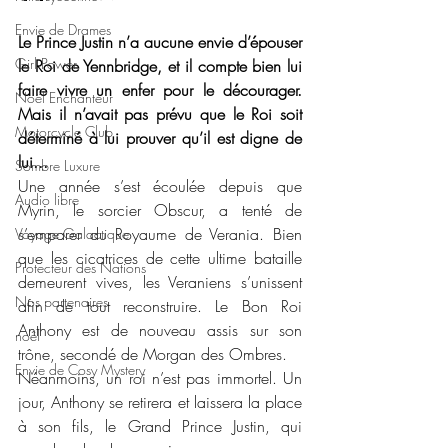
Envie de Drames
Le Prince Justin n’a aucune envie d’épouser 
Girl Power
le Roi de Yennbridge, et il compte bien lui 
faire vivre un enfer pour le décourager. 
Noël Enchanteur
Mais il n’avait pas prévu que le Roi soit 
Motorcycle Club
déterminé à lui prouver qu’il est digne de 
lui...
Sombre Luxure
Une année s’est écoulée depuis que 
Audio libre
Myrin, le sorcier Obscur, a tenté de 
s’emparer du Royaume de Verania. Bien 
Voyage Galactique
que les cicatrices de cette ultime bataille 
Protecteur des Nations
demeurent vives, les Veraniens s’unissent 
Nos partenaires
afin de tout reconstruire. Le Bon Roi 
Anthony est de nouveau assis sur son 
noêl
trône, secondé de Morgan des Ombres.
Envie de Cosy Mystery
Néanmoins, un roi n’est pas immortel. Un 
jour, Anthony se retirera et laissera la place 
à son fils, le Grand Prince Justin, qui 