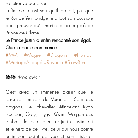
se retrouve donc seul.
Enfin, pas aussi seul qu’il le croit, puisque 
le Roi de Yennbridge fera tout son possible 
pour prouver qu’il mérite le cœur gelé du 
Prince de Glace.
Le Prince Justin a enfin rencontré son égal.
Que la partie commence.
#MM
#Magie
#Dragons
#Humour
#MariageArrangé
#Royauté
#SlowBurn
📚📚 
Mon avis :
C’est avec un immense plaisir que je 
retrouve l’univers de Vérania.  Sam des 
dragons, le chevalier étincelant Ryan 
Foxheart, Gary, Tiggy, Kévin, Morgan des 
ombres, le roi et bien sûr Justin. Justin qui 
et le héro de ce livre, celui qui nous comte 
enfin son point de vue et son histoire. 