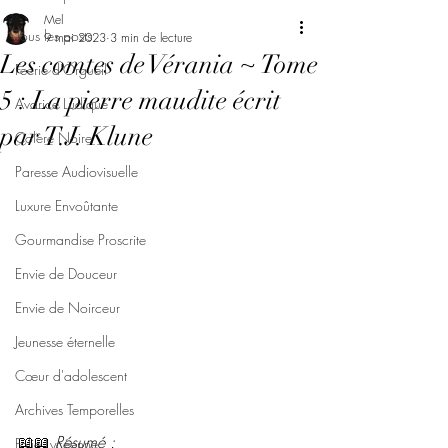
Mel
Tous les posts
9 mai 2023
3 min de lecture
Les comtes de Vérania ~ Tome
Féerie d'Orgueil
5 : La pierre maudite écrit
Avarice Ludique
par T.J. Klune
Colère Noire
Paresse Audiovisuelle
Luxure Envoûtante
Gourmandise Proscrite
Envie de Douceur
Envie de Noirceur
Jeunesse éternelle
Cœur d'adolescent
Archives Temporelles
📖📖 
Résumé : 
Folie Lycéenne