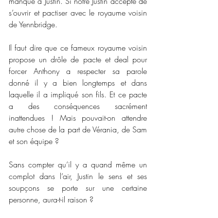
manque à Justin. Si notre Justin accepte de 
s’ouvrir et pactiser avec le royaume voisin 
de Yennbridge. 
Il faut dire que ce fameux royaume voisin 
propose un drôle de pacte et deal pour 
forcer Anthony a respecter sa parole 
donné il y a bien longtemps et dans 
laquelle il a impliqué son fils. Et ce pacte 
a des conséquences sacrément 
inattendues ! Mais pouvait-on attendre 
autre chose de la part de Vérania, de Sam 
et son équipe ?
Sans compter qu’il y a quand même un 
complot dans l’air, Justin le sens et ses 
soupçons se porte sur une certaine 
personne, aura-t-il raison ? 