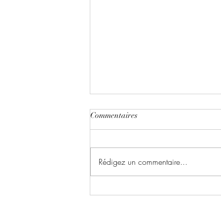
Commentaires
Rédigez un commentaire...
Le chant du dragon ~ Tome 1 :
la symphonie des cendres écrit
par Karina Espinosa