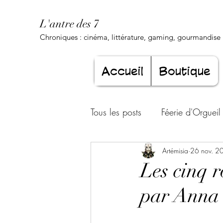
L'antre des 7
Chroniques : cinéma, littérature, gaming, gourmandise .
Accueil
Boutique
Tous les posts
Féerie d'Orgueil
Luxure Envoûtante
Artémisia
26 nov. 2
Gourma
Les cinq 
par Anna
Jeunesse éternelle
Cœur d