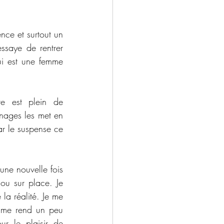
ce et surtout un 
ssaye de rentrer 
ui est une femme 
e est plein de 
nages les met en 
ar le suspense ce 
ne nouvelle fois 
ou sur place. Je 
la réalité. Je me 
t me rend un peu 
r le plaisir de 