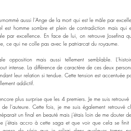
rnommé aussi l’Ange de la mort qui est le mâle par excellen
el est homme sombre et plein de contradiction mais qui e
e par excellence. En face de lui, on retrouve Josefina q
te, ce qui ne colle pas avec le patriarcat du royaume.
e opposition mais aussi tellement semblable. L’histoir
tout intense. La différence de caractère de ces deux person
ndant leur relation si tendue. Cette tension est accentuée p
llement addictif.
core plus surprise que les 4 premiers. Je me suis retrouvé u
de l’auteure. Cette fois, je me suis également retrouvé cl
réparait un final en beauté mais j’étais loin de me douter de 
 j’étais accro à cette saga et que voir que cela se fini
e genre de série que je relirai dans quelques temps pou