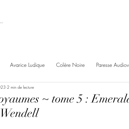
..
Avarice Ludique
Colère Noire
Paresse Audiov
023
ndise Proscrite
2 min de lecture
Envie de Douceur
Envie de Noirc
royaumes ~ tome 5 : Emerald
 Wendell
'adolescent
Archives Temporelles
Folie Lycéenne