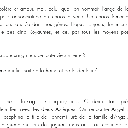
 colère et amour, moi, celui que l’on nommait l’ange de la
pête annonciatrice du chaos à venir. Un chaos fomenté 
 folie ancrée dans nos gènes. Depuis toujours, les miens
ôle des cinq Royaumes, et ce, par tous les moyens poss
ropre sang menace toute vie sur Terre ?
our infini naît de la haine et de la douleur ?
r tome de la saga des cinq royaumes. Ce dernier tome prés
leur lien avec les dieux Aztèques. On rencontre Angel qui
 Josephina la fille de l’ennemi juré de la famille d’Angel
a guerre au sein des jaguars mais aussi au cœur de la g