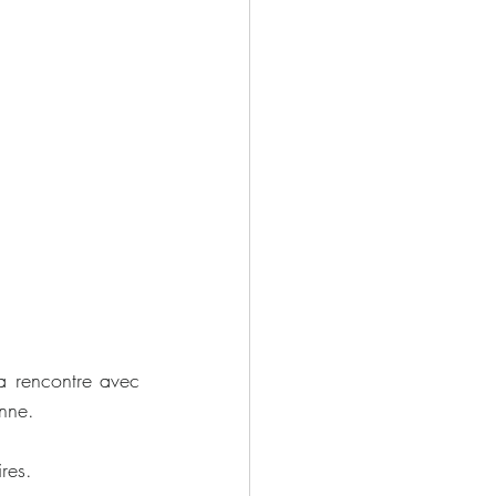
a rencontre avec 
onne.
ires.