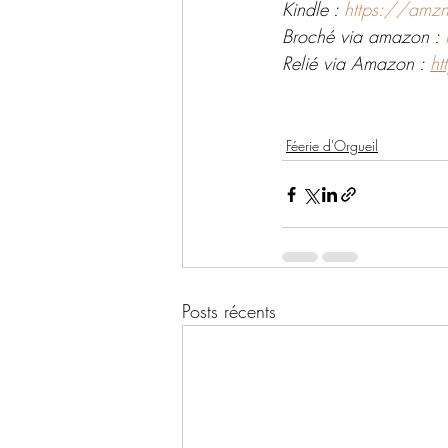
Kindle : 
https://amz
Broché via amazon : 
Relié via Amazon : 
h
Féerie d'Orgueil
Posts récents