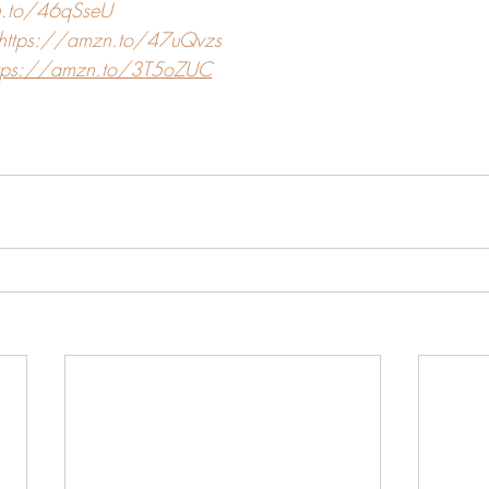
n.to/46qSseU
https://amzn.to/47uQvzs
ttps://amzn.to/3T5oZUC