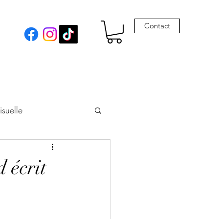
Contact
isuelle
eur
 écrit
Envie de Drames