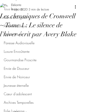
Elekante
Tous les posts
9 déc. 2020
3 min de lecture
Les chroniques de Cromwell
Féerie d'Orgueil
~ Tome 1 : Le silence de
Avarice Ludique
l'hiver écrit par Avery Blake
Colère Noire
Paresse Audiovisuelle
Luxure Envoûtante
Gourmandise Proscrite
Envie de Douceur
Envie de Noirceur
Jeunesse éternelle
Cœur d'adolescent
Archives Temporelles
Folie Lycéenne