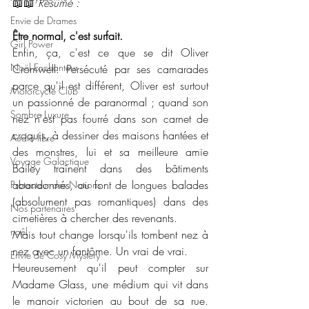
📖📖 
Résumé : 
Envie de Drames
Être normal, c'est surfait.
Girl Power
Enfin, ça, c'est ce que se dit Oliver 
Noël Enchanteur
Cromwell. Persécuté par ses camarades 
parce qu'il est différent, Oliver est surtout 
Motorcycle Club
un passionné de paranormal ; quand son 
Sombre Luxure
nez n'est pas fourré dans son carnet de 
croquis, à dessiner des maisons hantées et 
Audio libre
des monstres, lui et sa meilleure amie 
Voyage Galactique
Bailey traînent dans des bâtiments 
abandonnés, ou font de longues balades 
Protecteur des Nations
(absolument pas romantiques) dans des 
Nos partenaires
cimetières à chercher des revenants.
noêl
Mais tout change lorsqu'ils tombent nez à 
nez avec un fantôme. Un vrai de vrai.
Envie de Cosy Mystery
Heureusement qu'il peut compter sur 
Madame Glass, une médium qui vit dans 
le manoir victorien au bout de sa rue. 