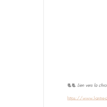
📃📃 
Lien vers la chr
https://www.l-antre-d