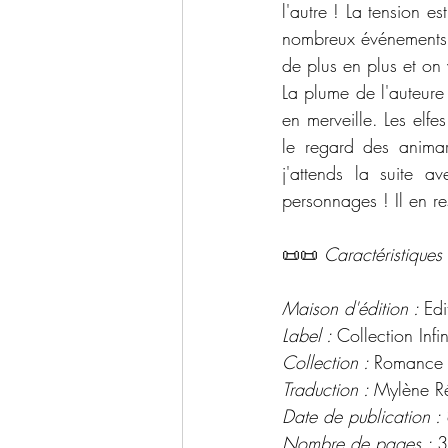
l'autre ! La tension e
nombreux événements 
de plus en plus et o
La plume de l'auteure 
en merveille. Les elfe
le regard des animar
j'attends la suite a
personnages ! Il en re
📜📜 
Caractéristiques 
Maison d'édition : 
Ed
Label : 
Collection Infin
Collection : 
Romance 
Traduction : 
Mylène R
Date de publication : 
Nombre de pages : 
3