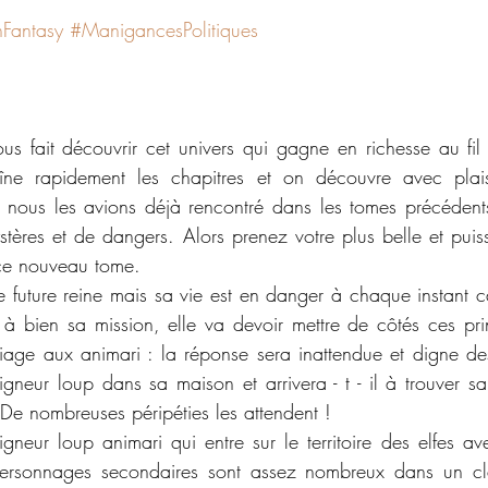
Fantasy
#ManigancesPolitiques
us fait découvrir cet univers qui gagne en richesse au fil
îne rapidement les chapitres et on découvre avec plais
nous les avions déjà rencontré dans les tomes précédent
ystères et de dangers. Alors prenez votre plus belle et puis
ce nouveau tome. 
ne future reine mais sa vie est en danger à chaque instant c
 à bien sa mission, elle va devoir mettre de côtés ces prin
ge aux animari : la réponse sera inattendue et digne des 
eigneur loup dans sa maison et arrivera - t - il à trouver s
De nombreuses péripéties les attendent !
igneur loup animari qui entre sur le territoire des elfes a
 personnages secondaires sont assez nombreux dans un c