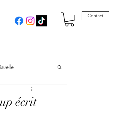
Contact
isuelle
eur
up écrit
Envie de Drames