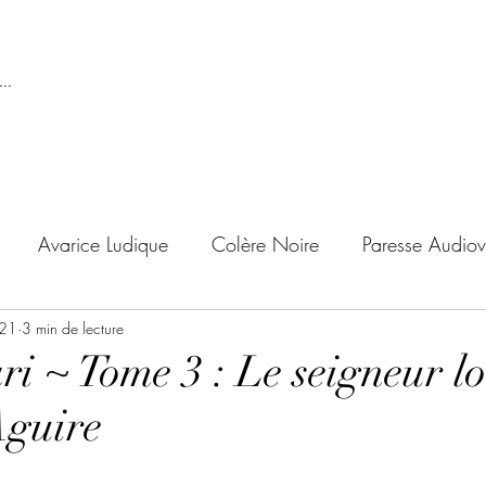
..
Avarice Ludique
Colère Noire
Paresse Audiov
021
ndise Proscrite
3 min de lecture
Envie de Douceur
Envie de Noirc
i ~ Tome 3 : Le seigneur lo
Aguire
'adolescent
Archives Temporelles
Folie Lycéenne