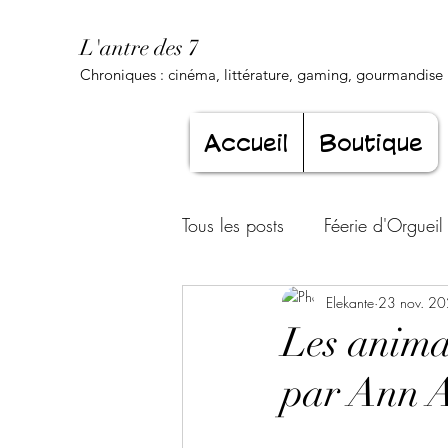
L'antre des 7
Chroniques : cinéma, littérature, gaming, gourmandise .
Accueil
Boutique
Tous les posts
Féerie d'Orgueil
Luxure Envoûtante
Elekante
23 nov. 2
Gourma
Les animar
par Ann 
Jeunesse éternelle
Cœur d