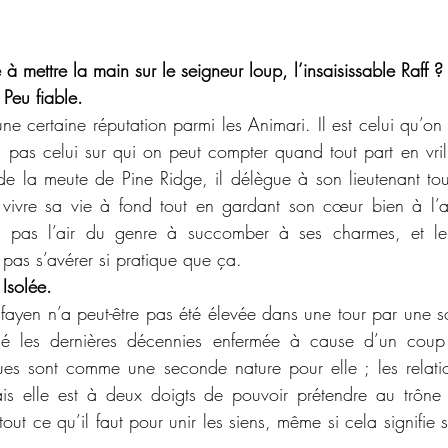
e à mettre la main sur le seigneur loup, l’insaisissable Raff ?
Peu fiable.
e certaine réputation parmi les Animari. Il est celui qu’on 
is pas celui sur qui on peut compter quand tout part en vril
 de la meute de Pine Ridge, il délègue à son lieutenant tout
ère vivre sa vie à fond tout en gardant son cœur bien à l’a
’a pas l’air du genre à succomber à ses charmes, et leu
 pas s’avérer si pratique que ça.
Isolée.
lfayen n’a peut-être pas été élevée dans une tour par une so
les dernières décennies enfermée à cause d’un coup d’
gues sont comme une seconde nature pour elle ; les relatio
 elle est à deux doigts de pouvoir prétendre au trône d’
tout ce qu’il faut pour unir les siens, même si cela signifie s