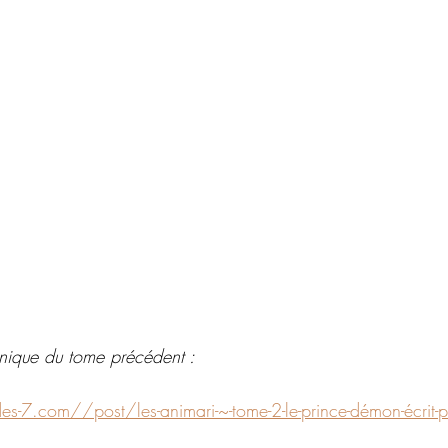
onique du tome précédent :
es-7.com//post/les-animari-~-tome-2-le-prince-démon-écrit-p