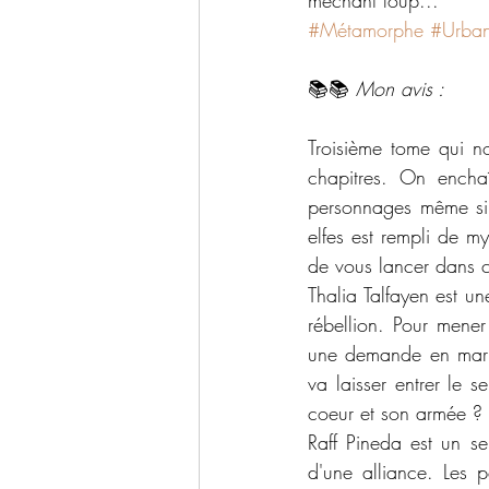
méchant loup...
#Métamorphe
#Urban
📚📚 
Mon avis :
Troisième tome qui no
chapitres. On encha
personnages même si 
elfes est rempli de m
de vous lancer dans 
Thalia Talfayen est u
rébellion. Pour mener
une demande en maria
va laisser entrer le s
coeur et son armée ? 
Raff Pineda est un se
d'une alliance. Les