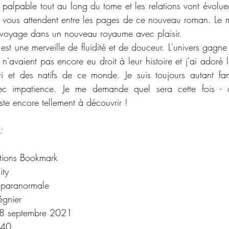
st palpable tout au long du tome et les relations vont évolu
vous attendent entre les pages de ce nouveau roman. Le m
n voyage dans un nouveau royaume avec plaisir.
est une merveille de fluidité et de douceur. L'univers gagne
s n'avaient pas encore eu droit à leur histoire et j'ai adoré 
i et des natifs de ce monde. Je suis toujours autant fan 
vec impatience. Je me demande quel sera cette fois - ci
ste encore tellement à découvrir !
:
itions Bookmark
ity
paranormale 
égnier
8 septembre 2021
40