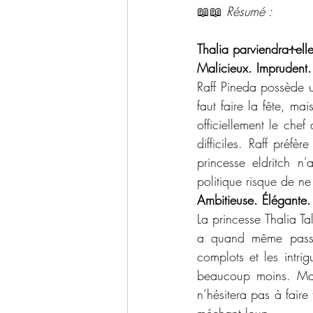
📖📖 
Résumé : 
Thalia parviendra-t-ell
Malicieux. Imprudent. 
Raff Pineda possède un
faut faire la fête, ma
officiellement le chef
difficiles. Raff préf
princesse eldritch n
politique risque de ne
Ambitieuse. Élégante. 
La princesse Thalia Ta
a quand même passé 
complots et les intri
beaucoup moins. Mais
n’hésitera pas à faire 