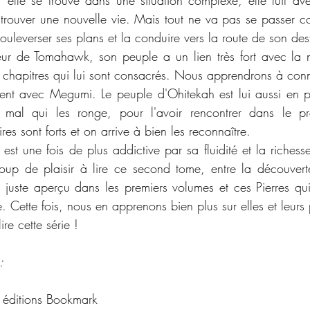
, elle se trouve dans une situation complexe, elle fuit a
trouver une nouvelle vie. Mais tout ne va pas se passer 
uleverser ses plans et la conduire vers la route de son dest
ur de Tomahawk, son peuple a un lien très fort avec la n
s chapitres qui lui sont consacrés. Nous apprendrons à conn
nt avec Megumi. Le peuple d'Ohitekah est lui aussi en pl
 mal qui les ronge, pour l'avoir rencontrer dans le pr
s sont forts et on arrive à bien les reconnaître. 
est une fois de plus addictive par sa fluidité et la richess
p de plaisir à lire ce second tome, entre la découverte
 juste aperçu dans les premiers volumes et ces Pierres qui
re. Cette fois, nous en apprenons bien plus sur elles et leurs 
ire cette série !
:
 éditions Bookmark