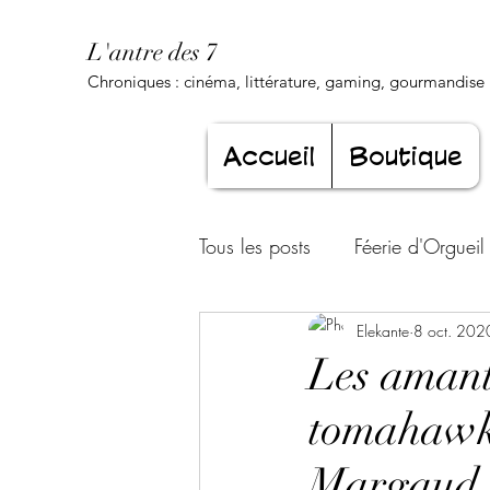
L'antre des 7
Chroniques : cinéma, littérature, gaming, gourmandise .
Accueil
Boutique
Tous les posts
Féerie d'Orgueil
Luxure Envoûtante
Elekante
8 oct. 202
Gourma
Les amant
tomahawk
Jeunesse éternelle
Cœur d
Margaud