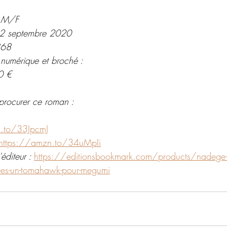
e M/F
: 2 septembre 2020
368
 numérique et broché :
0 €
procurer ce roman : 
.to/33JpcmJ
https://amzn.to/34uMpIi
éditeur : 
https://editionsbookmark.com/products/nadege-
vees-un-tomahawk-pour-megumi