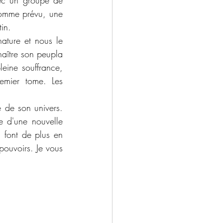
vec un groupe de 
comme prévu, une 
in. 
ature et nous le 
aître son peupla 
eine souffrance, 
emier tome. Les 
e de son univers. 
 d'une nouvelle 
 font de plus en 
pouvoirs. Je vous 