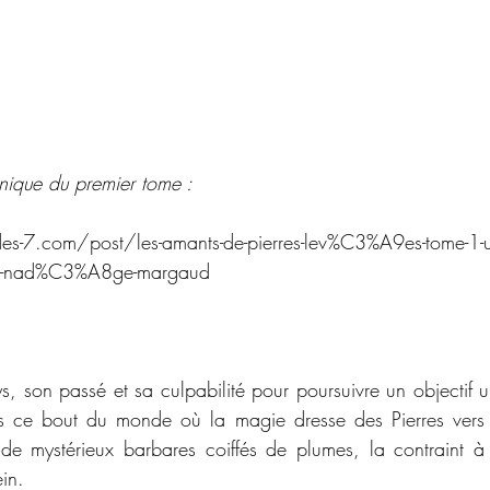
onique du premier tome :
des-7.com/post/les-amants-de-pierres-lev%C3%A9es-tome-1-u
r-nad%C3%A8ge-margaud
 son passé et sa culpabilité pour poursuivre un objectif uni
s ce bout du monde où la magie dresse des Pierres vers l
de mystérieux barbares coiffés de plumes, la contraint à 
ein.