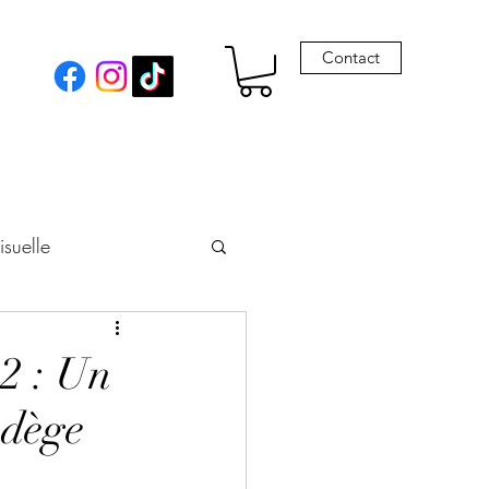
Contact
isuelle
eur
 2 : Un
adège
Envie de Drames