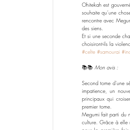
Ohitekah est gouverné
souhaite qu’une chose 
rencontre avec Megumi 
des siens.
Et si une seconde cha
choisiront-ils la viol
#celte
#samourai
#in
📚📚 
Mon avis :
Second tome d'une séri
impatience, un nouv
principaux qui croise
premier tome. 
Megumi fait parti du 
culture. Grâce à elle