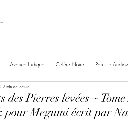
..
Avarice Ludique
Colère Noire
Paresse Audiov
0
ndise Proscrite
2 min de lecture
Envie de Douceur
Envie de Noirc
s des Pierres levées ~ Tome
 pour Megumi écrit par N
'adolescent
Archives Temporelles
Folie Lycéenne