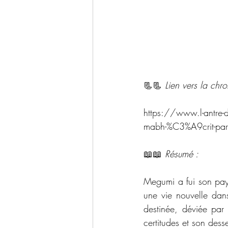
📃📃 
Lien vers la chr
https://www.l-antre-
mabh-%C3%A9crit-pa
📖📖 
Résumé : 
Megumi a fui son pays,
une vie nouvelle dan
destinée, déviée par 
certitudes et son dess