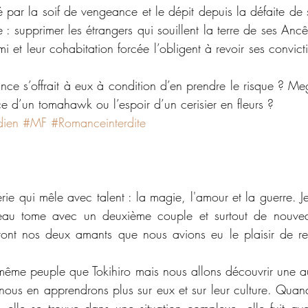
 par la soif de vengeance et le dépit depuis la défaite de s
: supprimer les étrangers qui souillent la terre de ses Ancêt
et leur cohabitation forcée l’obligent à revoir ses convicti
nce s’offrait à eux à condition d’en prendre le risque ? Me
ence d’un tomahawk ou l’espoir d’un cerisier en fleurs ?
dien
#MF
#Romanceinterdite
e qui mêle avec talent : la magie, l'amour et la guerre. Je 
eau tome avec un deuxième couple et surtout de nouvea
ront nos deux amants que nous avions eu le plaisir de re
même peuple que Tokihiro mais nous allons découvrir une aut
 nous en apprendrons plus sur eux et sur leur culture. Quan