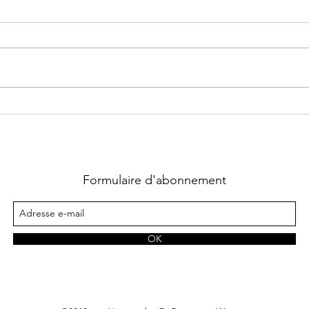
Supernatural Security Force ~
Chass
Tome 1 : Coup fatal écrit par
La qu
Heather Hildenbrand
Lara
Formulaire d'abonnement
OK