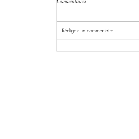
Commentaires
Rédigez un commentaire...
Le chant du dragon ~ Tome 1 :
la symphonie des cendres écrit
par Karina Espinosa