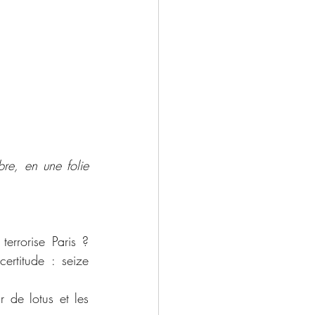
re, en une folie 
errorise Paris ? 
ertitude : seize 
 de lotus et les 