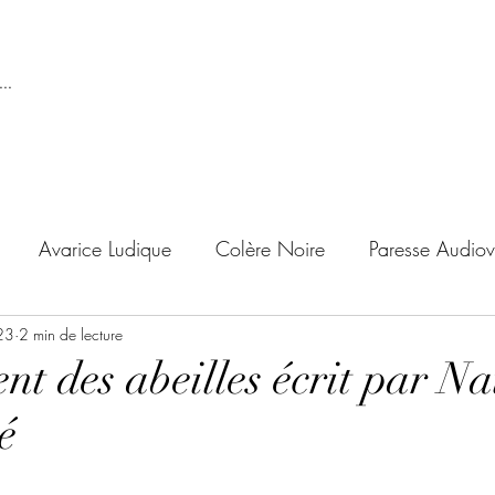
..
Avarice Ludique
Colère Noire
Paresse Audiov
23
ndise Proscrite
2 min de lecture
Envie de Douceur
Envie de Noirc
nt des abeilles écrit par N
é
'adolescent
Archives Temporelles
Folie Lycéenne