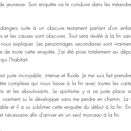
de jeunesse. Son enquête va le conduire dans les méandres 
angers suite à un obscure testament parlant d'un enfant 
s et les causes sont obscures. Tout sera révélé à la fin san
 nous expliquer. Les personnages secondaires sont vraimen
tre de toute cette enquête. J'ai été prise totalement au dép
qui l'habitait. 
st juste incroyable, intense et fluide. Je me suis fait prendre
uête complexe qui nous laisse à la fin avec toutes les cart
s et les aboutissants. Le spiritisme y a sa juste place a
 a vraiment su le développer sans me perdre en chemin. La v
able et il a su sublimer cette enquête du début à la fin. En 
it nécessaire afin d'arriver en un seul morceau à la fin. 
: