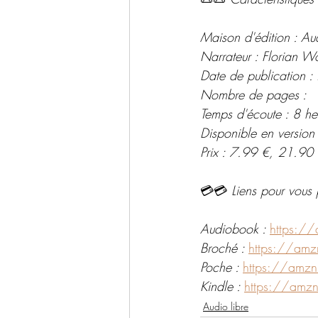
Maison d'édition : Au
Narrateur : Florian W
Date de publication :
Nombre de pages :
Temps d'écoute : 8 he
Disponible en versio
Prix : 7.99 €, 21.90
💳💳 
Liens pour vous 
Audiobook : 
https:/
Broché : 
https://am
Poche : 
https://amz
Kindle : 
https://amz
Audio libre