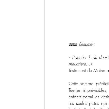
📖📖 
Résumé : 
« L'année 1 du deuxiè
meurtrière...»
Testament du Moine a
Cette sombre prédicti
Tueries imprévisibles
enfants parmi les vict
Les seules pistes qui 