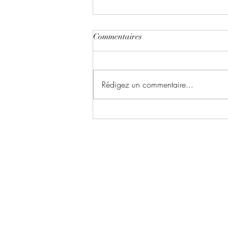
Commentaires
Rédigez un commentaire...
Et après écrit par Guillaume
Musso