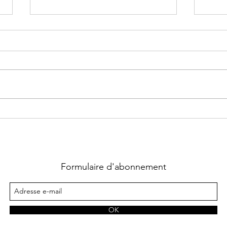
World War Z écrit par Max
Inhé
Brooks
écrit
Formulaire d'abonnement
OK