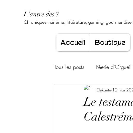
L'antre des 7
Chroniques : cinéma, littérature, gaming, gourmandise .
Accueil
Boutique
Tous les posts
Féerie d'Orgueil
Luxure Envoûtante
Elekante
12 mai 20
Gourma
Le testame
Calestrém
Jeunesse éternelle
Cœur d