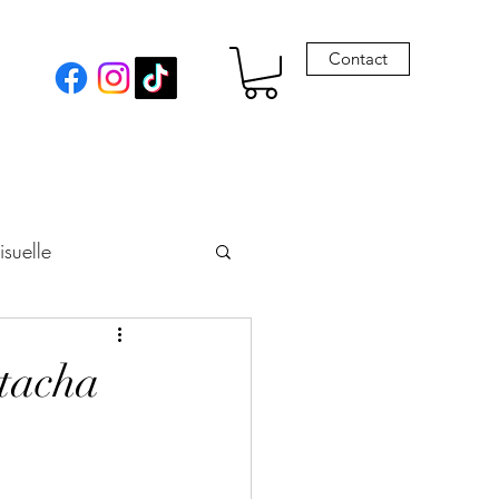
Contact
isuelle
eur
atacha
Envie de Drames