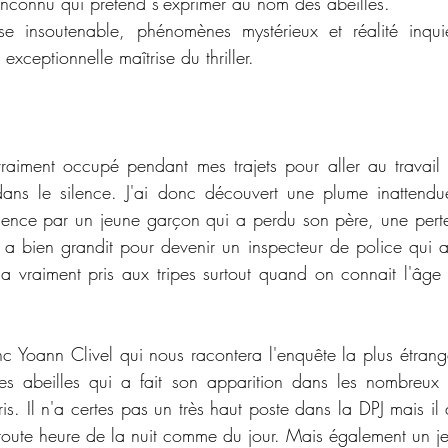
 inconnu qui prétend s'exprimer au nom des abeilles.
e insoutenable, phénomènes mystérieux et réalité inqui
exceptionnelle maîtrise du thriller.
aiment occupé pendant mes trajets pour aller au travail o
ans le silence. J'ai donc découvert une plume inattendue 
ence par un jeune garçon qui a perdu son père, une perte 
 a bien grandit pour devenir un inspecteur de police qui 
 vraiment pris aux tripes surtout quand on connait l'âge 
 Yoann Clivel qui nous racontera l'enquête la plus étrange
es abeilles qui a fait son apparition dans les nombreux 
ris. Il n'a certes pas un très haut poste dans la DPJ mais il
 toute heure de la nuit comme du jour. Mais également un jeu