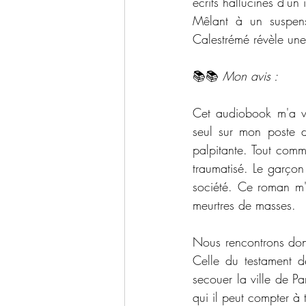
écrits hallucinés d'un
Mêlant à un suspens
Calestrémé révèle une 
📚📚 
Mon avis :
Cet audiobook m'a vr
seul sur mon poste d
palpitante. Tout comm
traumatisé. Le garçon
société. Ce roman m'a
meurtres de masses. 
Nous rencontrons donc
Celle du testament d
secouer la ville de Pa
qui il peut compter à