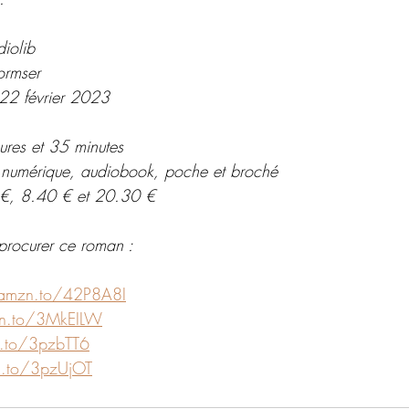
diolib
ormser
 22 février 2023
ures et 35 minutes
n numérique, audiobook, poche et broché 
 €, 8.40 € et 20.30 €
procurer ce roman : 
/amzn.to/42P8A8I
zn.to/3MkEILW
n.to/3pzbTT6
n.to/3pzUjOT