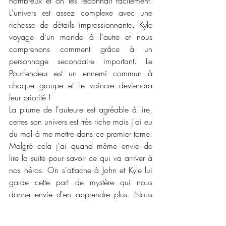
nombreux et on les reconnaît facilement. 
L'univers est assez complexe avec une 
richesse de détails impressionnante. Kyle 
voyage d'un monde à l'autre et nous 
comprenons comment grâce à un 
personnage secondaire important. Le 
Pourfendeur est un ennemi commun à 
chaque groupe et le vaincre deviendra 
leur priorité !
La plume de l'auteure est agréable à lire, 
certes son univers est très riche mais j'ai eu 
du mal à me mettre dans ce premier tome. 
Malgré cela j'ai quand même envie de 
lire la suite pour savoir ce qui va arriver à 
nos héros. On s'attache à John et Kyle lui 
garde cette part de mystère qui nous 
donne envie d'en apprendre plus. Nous 
sommes comme John et ses amis qui 
débarquent dans un monde inconnu et 