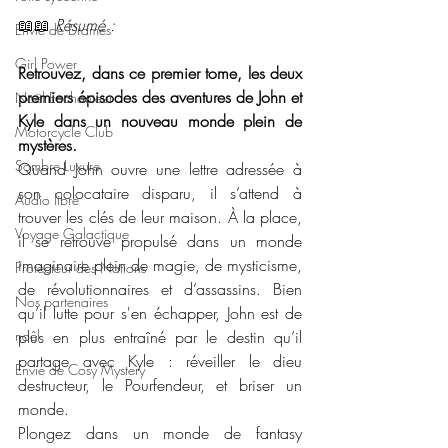
📖📖 
Résumé : 
Envie de Drames
Girl Power
Retrouvez, dans ce premier tome, les deux 
premiers épisodes des aventures de John et 
Noël Enchanteur
Kyle dans un nouveau monde plein de 
Motorcycle Club
mystères.
Sombre Luxure
Quand John ouvre une lettre adressée à 
son colocataire disparu, il s’attend à 
Audio libre
trouver les clés de leur maison. À la place, 
Voyage Galactique
il se retrouve propulsé dans un monde 
imaginaire plein de magie, de mysticisme, 
Protecteur des Nations
de révolutionnaires et d’assassins. Bien 
Nos partenaires
qu’il lutte pour s'en échapper, John est de 
noêl
plus en plus entraîné par le destin qu’il 
partage avec Kyle : réveiller le dieu 
Envie de Cosy Mystery
destructeur, le Pourfendeur, et briser un 
monde.
Plongez dans un monde de fantasy 