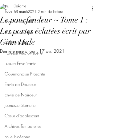
Elekante
Tous les posts
17 mars 2021
2 min de lecture
Le pourfendeur ~ Tome 1 :
Féerie d'Orgueil
Les portes éclatées écrit par
Avarice Ludique
Ginn Hale
Colère Noire
Dernière mise à jour :
17 avr. 2021
Paresse Audiovisuelle
Luxure Envoûtante
Gourmandise Proscrite
Envie de Douceur
Envie de Noirceur
Jeunesse éternelle
Cœur d'adolescent
Archives Temporelles
Folie Lycéenne