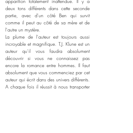
apparition totalement inattendue. Il y a 
deux tons différents dans cette seconde 
partie, avec d'un côté Ben qui survit 
comme il peut au côté de sa mère et de 
l'autre un mystère. 
La plume de l'auteur est toujours aussi 
incroyable et magnifique. T.J. Klune est un 
auteur qu'il vous faudra absolument 
découvrir si vous ne connaissez pas 
encore la romance entre hommes. Il faut 
absolument que vous commenciez par cet 
auteur qui écrit dans des univers différents. 
A chaque fois il réussit à nous transporter 
dans un amour plein de douceur avec  
parfois de la magie.
📜📜 
Caractéristiques :
Maison d'édition : 
Les éditions Bookmark