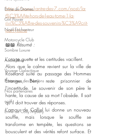
https://www.l-antre-des-7.com/post/la-
Envie de Drames
t%C3%AAte-hors-de-l-eau-tome-1-la-
Girl Power
rivi%C3%A8re-des-souvenirs-%C3%A9crit-
Noël Enchanteur
par-t-j-klune
Motorcycle Club
📖📖 
Résumé : 
Sombre Luxure
L'orage guette et les certitudes vacillent.
Audio libre
Alors que le calme revient sur la ville de 
Voyage Galactique
Roseland suite au passage des Hommes 
Étranges, Benji reste prisonnier de 
Protecteur des Nations
l'incertitude. Le souvenir de son père le 
Nos partenaires
hante, la cause de sa mort l'obsède. Il sait 
noêl
qu'il doit trouver des réponses.
L'amour de Calliel lui donne un nouveau 
Envie de Cosy Mystery
souffle, mais lorsque le souffle se 
transforme en tempête, les questions se 
bousculent et des vérités refont surface. Et 