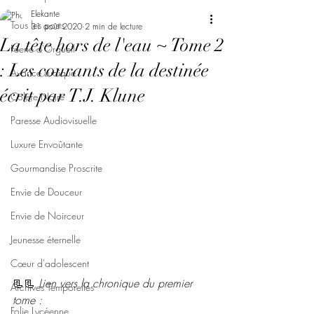
Elekante
Tous les posts
31 août 2020
2 min de lecture
La tête hors de l'eau ~ Tome 2
Féerie d'Orgueil
: Les courants de la destinée
Avarice Ludique
écrit par T.J. Klune
Colère Noire
Paresse Audiovisuelle
Luxure Envoûtante
Gourmandise Proscrite
Envie de Douceur
Envie de Noirceur
Jeunesse éternelle
Cœur d'adolescent
📃📃 
Lien vers la chronique du premier 
Archives Temporelles
tome :
Folie Lycéenne