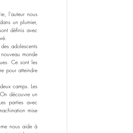
e, l'auteur nous 
dans un plumier, 
ont définis avec 
ré. 
des adolescents 
un nouveau monde 
ues. Ce sont les 
e pour atteindre 
s deux camps. Les 
 On découvre un 
es parties avec 
achination mise 
lume nous aide à 