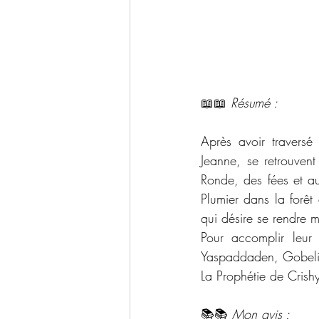
📖📖 
Résumé : 
Après avoir traversé
Jeanne, se retrouven
Ronde, des fées et aut
Plumier dans la forêt
qui désire se rendre 
Pour accomplir leur 
Yaspaddaden, Gobelin 
La Prophétie de Crishyl
📚📚 
Mon avis :