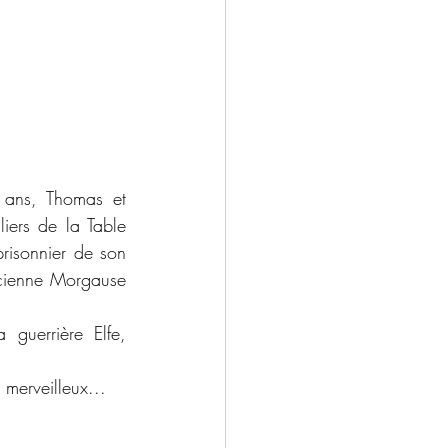
 ans, Thomas et 
ers de la Table 
prisonnier de son 
icienne Morgause 
guerrière Elfe, 
 merveilleux...