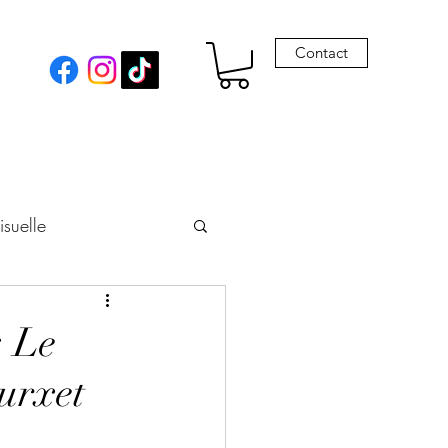
Contact
isuelle
eur
: Le
ourxet
Envie de Drames