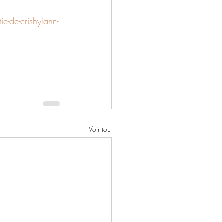
e-de-crishylann-
Voir tout