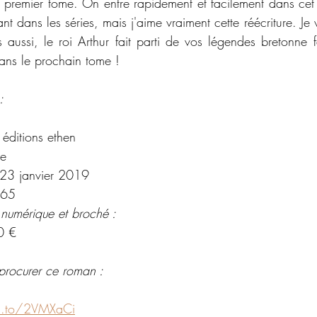
premier tome. On entre rapidement et facilement dans cet u
nt dans les séries, mais j'aime vraiment cette réécriture. Je 
us aussi, le roi Arthur fait parti de vos légendes bretonne fa
ans le prochain tome !
:
 éditions ethen
ue
 23 janvier 2019
65
 numérique et broché :
0 €
procurer ce roman : 
n.to/2VMXaCi