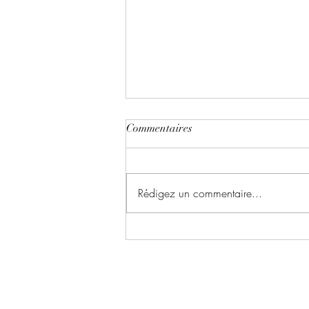
Commentaires
Rédigez un commentaire...
Les Mondes de Nékasia ~ Tome
1 : Mésaventures ténébreuses
écrit par Elina Path