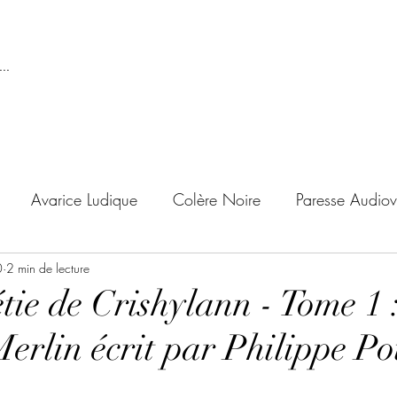
..
Avarice Ludique
Colère Noire
Paresse Audiov
0
ndise Proscrite
2 min de lecture
Envie de Douceur
Envie de Noirc
tie de Crishylann - Tome 1 
Merlin écrit par Philippe P
'adolescent
Archives Temporelles
Folie Lycéenne