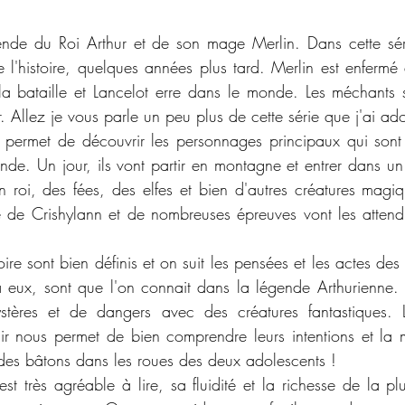
ende du Roi Arthur et de son mage Merlin. Dans cette séri
 l'histoire, quelques années plus tard. Merlin est enfermé 
 bataille et Lancelot erre dans le monde. Les méchants s
 Allez je vous parle un peu plus de cette série que j'ai ado
 permet de découvrir les personnages principaux qui sont 
nde. Un jour, ils vont partir en montagne et entrer dans 
un roi, des fées, des elfes et bien d'autres créatures magiq
 de Crishylann et de nombreuses épreuves vont les attendr
oire sont bien définis et on suit les pensées et les actes de
eux, sont que l'on connait dans la légende Arthurienne.
tères et de dangers avec des créatures fantastiques. L
r nous permet de bien comprendre leurs intentions et la m
des bâtons dans les roues des deux adolescents !
est très agréable à lire, sa fluidité et la richesse de la p