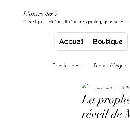
L'antre des 7
Chroniques : cinéma, littérature, gaming, gourmandise .
Accueil
Boutique
Tous les posts
Féerie d'Orgueil
Luxure Envoûtante
Elekante
5 juil. 202
Gourma
La prophé
réveil de 
Jeunesse éternelle
Cœur d