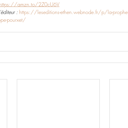
https://amzn.to/2Z0cU6V
éditeur : 
https://leseditions-ethen.webnode.fr/p/la-propheti
lippe-pourxet/