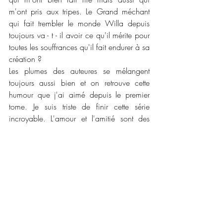
m'ont pris aux tripes. Le Grand méchant 
qui fait trembler le monde Willa depuis 
toujours va - t - il avoir ce qu'il mérite pour 
toutes les souffrances qu'il fait endurer à sa 
création ?
Les plumes des auteures se mélangent 
toujours aussi bien et on retrouve cette 
humour que j'ai aimé depuis le premier 
tome. Je suis triste de finir cette série 
incroyable. L'amour et l'amitié sont des 
valeurs importantes qui suivent les 
personnages. Willa va me manquer mais 
je relirais cette série avec toujours autant 
de plaisir surtout maintenant que le dernier 
tome est enfin sorti. Je sais qu'il y a un 
petit tome mais je ne sais pas si Collection 
Infinity va le publier. Mais je vous conseille 
vraiment de lire cette série coup de coeur !