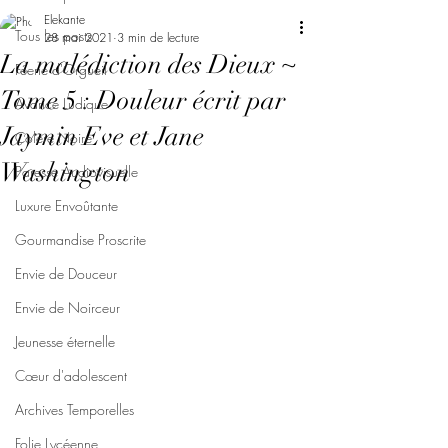
Elekante
Tous les posts
28 mai 2021
3 min de lecture
La malédiction des Dieux ~
Féerie d'Orgueil
Tome 5 : Douleur écrit par
Avarice Ludique
Jaymin Eve et Jane
Colère Noire
Washington
Paresse Audiovisuelle
Luxure Envoûtante
Gourmandise Proscrite
Envie de Douceur
Envie de Noirceur
Jeunesse éternelle
Cœur d'adolescent
Archives Temporelles
Folie Lycéenne