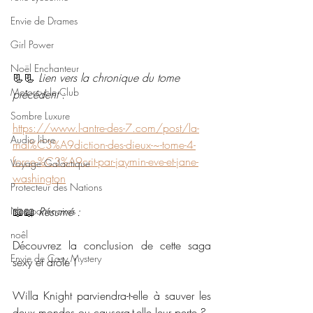
Envie de Drames
Girl Power
Noël Enchanteur
📃📃 
Lien vers la chronique du tome 
Motorcycle Club
précédent :
Sombre Luxure
https://www.l-antre-des-7.com/post/la-
Audio libre
mal%C3%A9diction-des-dieux-~-tome-4-
force-%C3%A9crit-par-jaymin-eve-et-jane-
Voyage Galactique
washington
Protecteur des Nations
Nos partenaires
📖📖 
Résumé : 
noêl
Découvrez la conclusion de cette saga 
Envie de Cosy Mystery
sexy et drôle !
Willa Knight parviendra-t-elle à sauver les 
deux mondes ou causera-t-elle leur perte ?