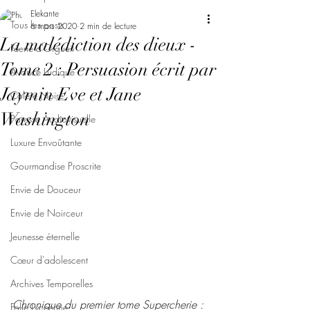
Elekante
Tous les posts
6 mars 2020
2 min de lecture
La malédiction des dieux -
Féerie d'Orgueil
Tome 2 : Persuasion écrit par
Avarice Ludique
Jaymin Eve et Jane
Colère Noire
Washington
Paresse Audiovisuelle
Luxure Envoûtante
Gourmandise Proscrite
Envie de Douceur
Envie de Noirceur
Jeunesse éternelle
Cœur d'adolescent
Archives Temporelles
Chronique du premier tome Supercherie :
Folie Lycéenne