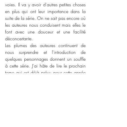
voies. Il va y avoir d'autres petites choses 
en plus qui ont leur importance dans la 
suite de la série. On ne sait pas encore où 
les auteures nous conduisent mais elles le 
font avec une douceur et une facilité 
déconcertante. 
Les plumes des auteures continuent de 
nous surprendre et l'introduction de 
quelques personnages donnent un souffle 
à cette série. J'ai hâte de lire le prochain 
tome qui est déjà prévu pour cette année 
et je sais également qu'il y en a encore 
d'autres. Alors je vais attendre avec 
impatience de les lire tous ! Alors lisez 
cette histoire de toute urgence !
📚📚 
Caractéristiques :