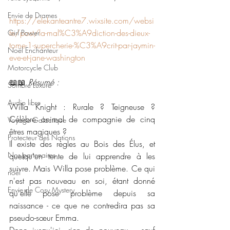
Envie de Drames
https://elekanteantre7.wixsite.com/websi
te/post/la-mal%C3%A9diction-des-dieux-
Girl Power
tome-1-supercherie-%C3%A9crit-par-jaymin-
Noël Enchanteur
eve-et-jane-washington
Motorcycle Club
📖📖 
Résumé : 
Sombre Luxure
Audio libre
Willa Knight : Rurale ? Teigneuse ? 
Célèbre animal de compagnie de cinq 
Voyage Galactique
êtres magiques ?
Protecteur des Nations
Il existe des règles au Bois des Élus, et 
Nos partenaires
quelqu'un tente de lui apprendre à les 
suivre. Mais Willa pose problème. Ce qui 
noêl
n'est pas nouveau en soi, étant donné 
Envie de Cosy Mystery
qu'elle pose problème depuis sa 
naissance - ce que ne contredira pas sa 
pseudo-sœur Emma.
Donc jusqu'ici, rien de nouveau... sauf 