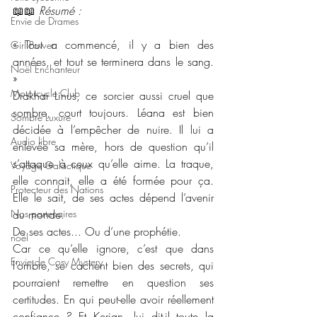
📖📖 
Résumé : 
Envie de Drames
« Tout a commencé, il y a bien des 
Girl Power
années, et tout se terminera dans le sang. 
Noël Enchanteur
»
Motorcycle Club
Drakhar Linus, ce sorcier aussi cruel que 
sombre, court toujours. Léana est bien 
Sombre Luxure
décidée à l’empêcher de nuire. Il lui a 
Audio libre
enlevée sa mère, hors de question qu’il 
s’attaque à ceux qu’elle aime. La traque, 
Voyage Galactique
elle connait, elle a été formée pour ça. 
Protecteur des Nations
Elle le sait, de ses actes dépend l’avenir 
Nos partenaires
du monde.
De ses actes... Ou d’une prophétie.
noêl
Car ce qu’elle ignore, c’est que dans 
Envie de Cosy Mystery
l’ombre, se cachent bien des secrets, qui 
pourraient remettre en question ses 
certitudes. En qui peut-elle avoir réellement 
confiance ? Et Kerian, lui dit-il toute la 