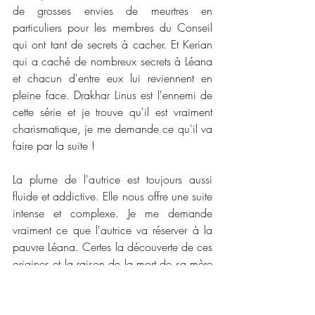
de grosses envies de meurtres en 
particuliers pour les membres du Conseil 
qui ont tant de secrets à cacher. Et Kerian 
qui a caché de nombreux secrets à Léana 
et chacun d'entre eux lui reviennent en 
pleine face. Drakhar Linus est l'ennemi de 
cette série et je trouve qu'il est vraiment 
charismatique, je me demande ce qu'il va 
faire par la suite !
La plume de l'autrice est toujours aussi 
fluide et addictive. Elle nous offre une suite 
intense et complexe. Je me demande 
vraiment ce que l'autrice va réserver à la 
pauvre Léana. Certes la découverte de ces 
origines et la raison de la mort de sa mère 
lors de la dernière guerre. Un deuxième 
tome qui gagne en intensité et les 
nombreux rebondissements qui ponctuent 