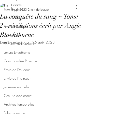
Elekante
Tous les posts
3 juil. 2023
2 min de lecture
La conquête du sang ~ Tome
Féerie d'Orgueil
2 : révélations écrit par Angie
Avarice Ludique
Blackthorne
Colère Noire
Dernière mise à jour :
25 août 2023
Paresse Audiovisuelle
Luxure Envoûtante
Gourmandise Proscrite
Envie de Douceur
Envie de Noirceur
Jeunesse éternelle
Cœur d'adolescent
Archives Temporelles
Folie Lycéenne