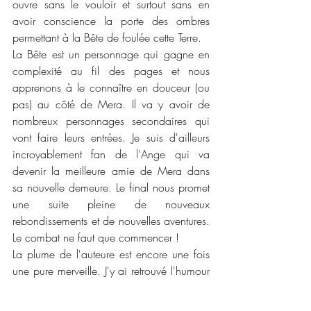
ouvre sans le vouloir et surtout sans en 
avoir conscience la porte des ombres 
permettant à la Bête de foulée cette Terre. 
La Bête est un personnage qui gagne en 
complexité au fil des pages et nous 
apprenons à le connaître en douceur (ou 
pas) au côté de Mera. Il va y avoir de 
nombreux personnages secondaires qui 
vont faire leurs entrées. Je suis d'ailleurs 
incroyablement fan de l'Ange qui va 
devenir la meilleure amie de Mera dans 
sa nouvelle demeure. Le final nous promet 
une suite pleine de nouveaux 
rebondissements et de nouvelles aventures. 
Le combat ne faut que commencer !
La plume de l'auteure est encore une fois 
une pure merveille. J'y ai retrouvé l'humour 
et l'action qui m'ont fait l'aimé la première 
fois que je l'ai découverte. La couverture 