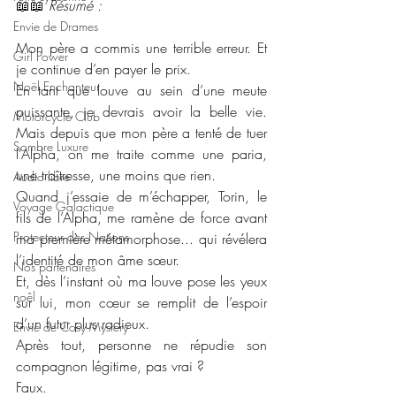
📖📖 
Résumé : 
Envie de Drames
Mon père a commis une terrible erreur. Et 
Girl Power
je continue d’en payer le prix.
Noël Enchanteur
En tant que louve au sein d’une meute 
puissante, je devrais avoir la belle vie. 
Motorcycle Club
Mais depuis que mon père a tenté de tuer 
Sombre Luxure
l’Alpha, on me traite comme une paria, 
une traîtresse, une moins que rien.
Audio libre
Quand j’essaie de m’échapper, Torin, le 
Voyage Galactique
fils de l’Alpha, me ramène de force avant 
Protecteur des Nations
ma première métamorphose... qui révélera 
l’identité de mon âme sœur.
Nos partenaires
Et, dès l’instant où ma louve pose les yeux 
noêl
sur lui, mon cœur se remplit de l’espoir 
d’un futur plus radieux.
Envie de Cosy Mystery
Après tout, personne ne répudie son 
compagnon légitime, pas vrai ?
Faux.