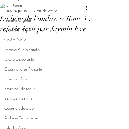
Elekante
Tous les posts
24 avr. 2022
2 min de lecture
La bête de l'ombre ~ Tome 1 :
Féerie d'Orgueil
rejetée écrit par Jaymin Eve
Avarice Ludique
Colère Noire
Paresse Audiovisuelle
Luxure Envoûtante
Gourmandise Proscrite
Envie de Douceur
Envie de Noirceur
Jeunesse éternelle
Cœur d'adolescent
Archives Temporelles
Folie Lycéenne