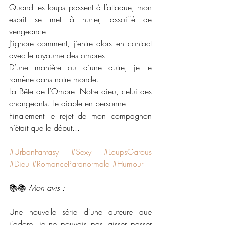
Quand les loups passent à l’attaque, mon 
esprit se met à hurler, assoiffé de 
vengeance.
J’ignore comment, j’entre alors en contact 
avec le royaume des ombres.
D’une manière ou d’une autre, je le 
ramène dans notre monde.
La Bête de l’Ombre. Notre dieu, celui des 
changeants. Le diable en personne.
Finalement le rejet de mon compagnon 
n’était que le début...
#UrbanFantasy
#Sexy
#LoupsGarous
#Dieu
#RomanceParanormale
#Humour
📚📚 
Mon avis :
Une nouvelle série d'une auteure que 
j'adore, je ne pouvais pas laisser passer 