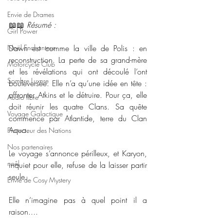
Envie de Drames
📖📖 
Résumé : 
Girl Power
Noël Enchanteur
Dawn est comme la ville de Polis : en 
reconstruction. La perte de sa grand-mère 
Motorcycle Club
et les révélations qui ont découlé l’ont 
Sombre Luxure
bouleversée. Elle n’a qu’une idée en tête : 
affronter Atkins et le détruire. Pour ça, elle 
Audio libre
doit réunir les quatre Clans. Sa quête 
Voyage Galactique
commence par Atlantide, terre du Clan 
Aqua.
Protecteur des Nations
Nos partenaires
Le voyage s’annonce périlleux, et Karyon, 
noêl
inquiet pour elle, refuse de la laisser partir 
seule.
Envie de Cosy Mystery
Elle n’imagine pas à quel point il a 
raison....