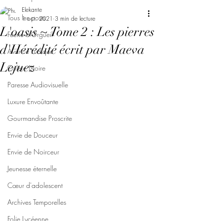
Elekante
Tous les posts
1 oct. 2021
3 min de lecture
L'oasis ~ Tome 2 : Les pierres
Féerie d'Orgueil
d'Hérédité écrit par Maeva
Avarice Ludique
Lejuez
Colère Noire
Paresse Audiovisuelle
Luxure Envoûtante
Gourmandise Proscrite
Envie de Douceur
Envie de Noirceur
Jeunesse éternelle
Cœur d'adolescent
Archives Temporelles
Folie Lycéenne