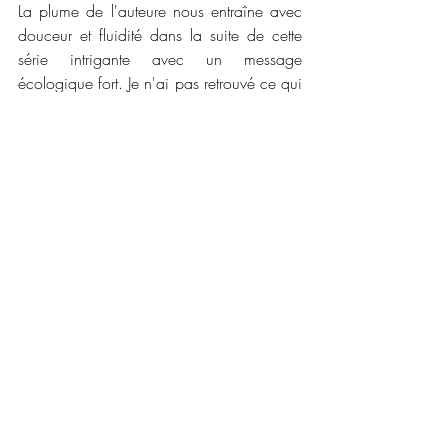
La plume de l'auteure nous entraîne avec 
douceur et fluidité dans la suite de cette 
série intrigante avec un message 
écologique fort. Je n'ai pas retrouvé ce qui 
m'avait chagriné dans le premier tome et 
j'ai adoré visiter de nouvelles régions de 
l'oasis qui gagne en complexité. Je me 
demande ce que l'auteure nous réserve 
pour la suite de cette série et j'ai vraiment 
hâte de le découvrir. Je lui donne d'ailleurs 
(à l'auteure) un 20/20 pour l'Atlantide qui 
est juste sublime et correspond à l'image 
qu'on se fait d'elle. Si seulement on 
pouvait aller dans les livres pour le voir ce 
serait magique !
📜📜 
Caractéristiques :
Maison d'édition : 
Editions Alter Real