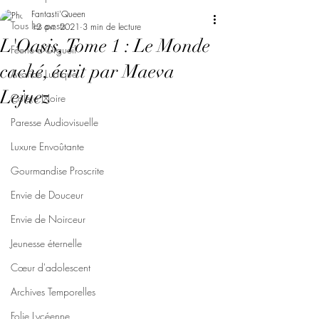
Fantasti'Queen
Tous les posts
12 avr. 2021
3 min de lecture
L'Oasis, Tome 1 : Le Monde
Féerie d'Orgueil
caché, écrit par Maeva
Avarice Ludique
Lejuez
Colère Noire
Paresse Audiovisuelle
Luxure Envoûtante
Gourmandise Proscrite
Envie de Douceur
Envie de Noirceur
Jeunesse éternelle
Cœur d'adolescent
Archives Temporelles
Folie Lycéenne