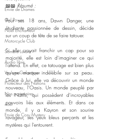
📖📖 
Résumé : 
Envie de Drames
Girl Power
Pour ses 18 ans, Dawn Danger, une 
étudiante passionnée de dessin, décide 
Noël Enchanteur
sur un coup de tête de se faire tatouer.
Motorcycle Club
Si elle croyait franchir un cap pour sa 
Sombre Luxure
majorité, elle est loin d’imaginer ce qui 
Audio libre
l’attend. En effet, ce tatouage est bien plus 
qu’une marque indélébile sur sa peau. 
Voyage Galactique
Grâce à lui, elle va découvrir un monde 
Protecteur des Nations
nouveau, l’Oasis. Un monde peuplé par 
Nos partenaires
les Natifs, qui possèdent d’incroyables 
pouvoirs liés aux éléments. Et dans ce 
noêl
monde, il y a Kayron et son sourire 
Envie de Cosy Mystery
ravageur, ses yeux bleus perçants et les 
mystères qui l’entourent.