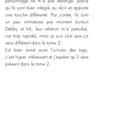
personnage ne m'a pas dérangé, parce 
qu'ils sont bien intégré au récit et apporte 
une touche différente. Par contre, ils sont 
un peu immatures par moment (surtout 
Debby et Ink, leur relation m'a perturbé, 
car trop rapide), mais je suis sûre que ça 
sera différent dans le tome 2. 
J'ai bien aimé aussi l'univers des tags, 
c'est hyper intéressant et j'espère qu'il sera 
présent dans le tome 2.
En conclusion, c'est une chouette histoire 
fantastique. Il y a de l'action, on ne 
s'ennuie jamais et un beau message 
aussi. Je recommande ! 
📜📜 
Caractéristiques :