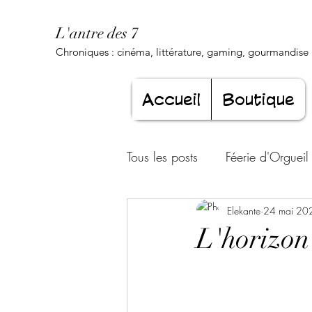
L'antre des 7
Chroniques : cinéma, littérature, gaming, gourmandise .
Accueil
Boutique
Tous les posts
Féerie d'Orgueil
Luxure Envoûtante
Elekante
24 mai 20
Gourma
L'horizon
Jeunesse éternelle
Cœur d