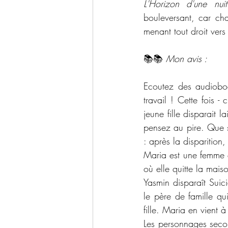
L'Horizon d'une nuit
bouleversant, car ch
menant tout droit vers
📚📚 
Mon avis :
Ecoutez des audioboo
travail ! Cette fois 
jeune fille disparait 
pensez au pire. Que so
: après la disparition,
Maria est une femme qu
où elle quitte la mais
Yasmin disparaît Suici
le père de famille qu
fille. Maria en vient à
Les personnages secon