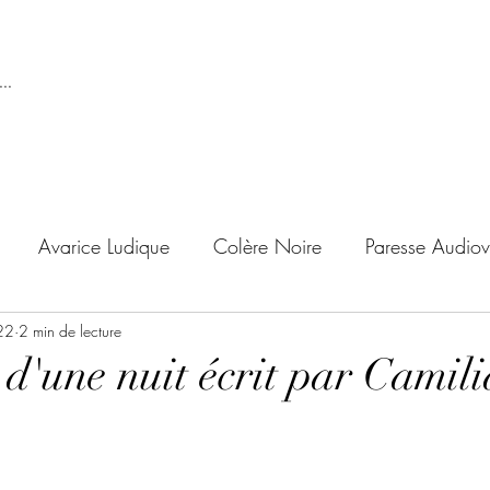
..
Avarice Ludique
Colère Noire
Paresse Audiov
22
ndise Proscrite
2 min de lecture
Envie de Douceur
Envie de Noirc
 d'une nuit écrit par Camil
'adolescent
Archives Temporelles
Folie Lycéenne