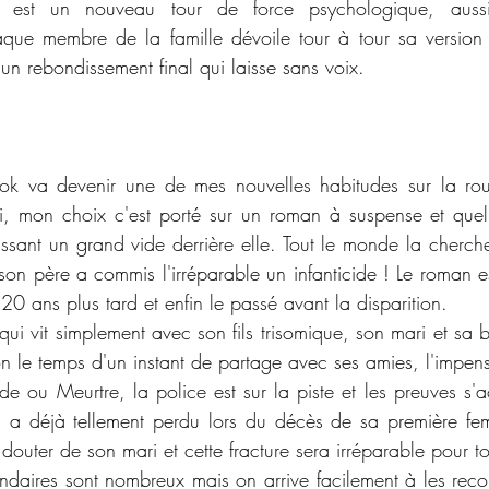
 est un nouveau tour de force psychologique, aussi
aque membre de la famille dévoile tour à tour sa version
 un rebondissement final qui laisse sans voix.
k va devenir une de mes nouvelles habitudes sur la rout
- ci, mon choix c'est porté sur un roman à suspense et que
laissant un grand vide derrière elle. Tout le monde la cherch
n père a commis l'irréparable un infanticide ! Le roman est 
 20 ans plus tard et enfin le passé avant la disparition.
i vit simplement avec son fils trisomique, son mari et sa bell
on le temps d'un instant de partage avec ses amies, l'impens
de ou Meurtre, la police est sur la piste et les preuves s'a
i a déjà tellement perdu lors du décès de sa première fe
 douter de son mari et cette fracture sera irréparable pour to
daires sont nombreux mais on arrive facilement à les reconn