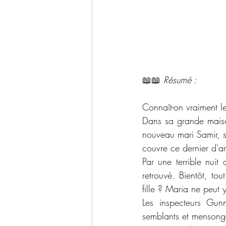
📖📖 
Résumé : 
Connaît-on vraiment l
Dans sa grande mais
nouveau mari Samir, son
couvre ce dernier d'a
Par une terrible nuit
retrouvé. Bientôt, tou
fille ? Maria ne peut y
Les inspecteurs Gun
semblants et mensonge