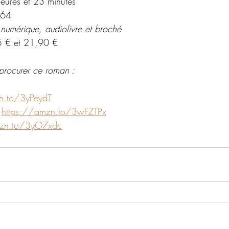
eures et 23 minutes
64
 numérique, audiolivre et broché 
 € et 21,90 €
procurer ce roman : 
n.to/3yPeydT
https://amzn.to/3wFZTPx
mzn.to/3yO7xdc