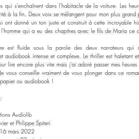
s qui s'enchaînent dans l'habitacle de la voiture. Les heur
rité à la fin. Deux voix se mélangent pour mon plus grand plai
 ont donné un ton juste et construit à cette incroyable histo
e l'homme qui a eu des chapitres avec le fils de Maria ce q
re est fluide sous la parole des deux narrateurs qui s
et audiobook intense et complexe. Le thriller est haletant et
pour lire encore plus vite mais j'ai adoré passer mes heures
Je vous conseille vraiment de vous plonger dans ce roman
 papier ou audiobook !
:
tions Audiolib
ier et Philippe Spiteri
16 mars 2022