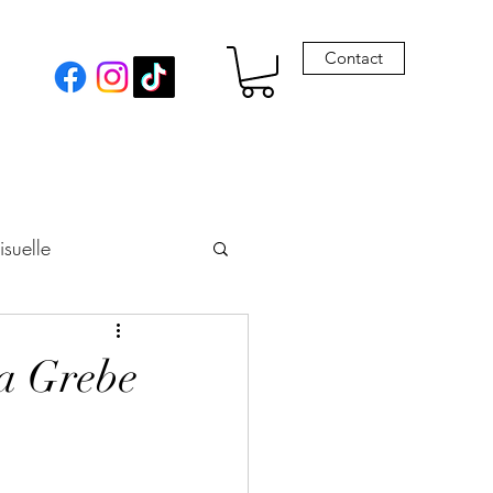
Contact
isuelle
eur
ia Grebe
Envie de Drames