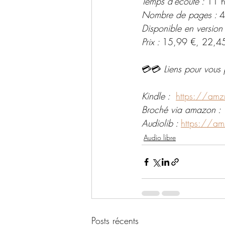
Temps d'écoute : 
11 h
Nombre de pages : 
4
Disponible en version
Prix : 
15,99 €, 22,45
💳💳 
Liens pour vous 
Kindle : 
https://amz
Broché via amazon : 
Audiolib : 
https://a
Audio libre
Posts récents