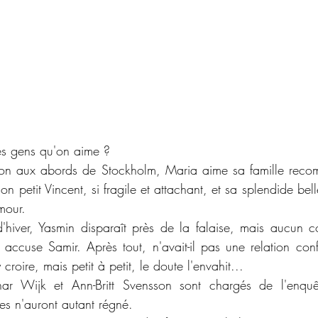
es gens qu'on aime ?
on aux abords de Stockholm, Maria aime sa famille reco
 petit Vincent, si fragile et attachant, et sa splendide belle-
mour.
 d'hiver, Yasmin disparaît près de la falaise, mais aucun co
t accuse Samir. Après tout, n'avait-il pas une relation conf
 croire, mais petit à petit, le doute l'envahit...
nar Wijk et Ann-Britt Svensson sont chargés de l'enquê
s n'auront autant régné.