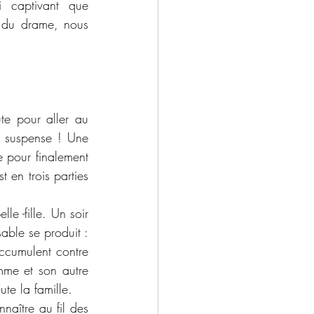
 captivant que 
 du drame, nous 
e pour aller au 
l suspense ! Une 
e pour finalement 
en trois parties 
e -fille. Un soir 
able se produit : 
ccumulent contre 
mme et son autre 
ute la famille. 
aître au fil des 