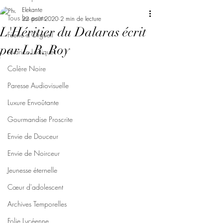
Elekante
Tous les posts
22 août 2020
2 min de lecture
L'Héritier du Dalaras écrit
Féerie d'Orgueil
par L.R. Roy
Avarice Ludique
Colère Noire
Paresse Audiovisuelle
Luxure Envoûtante
Gourmandise Proscrite
Envie de Douceur
Envie de Noirceur
Jeunesse éternelle
Cœur d'adolescent
Archives Temporelles
Folie Lycéenne