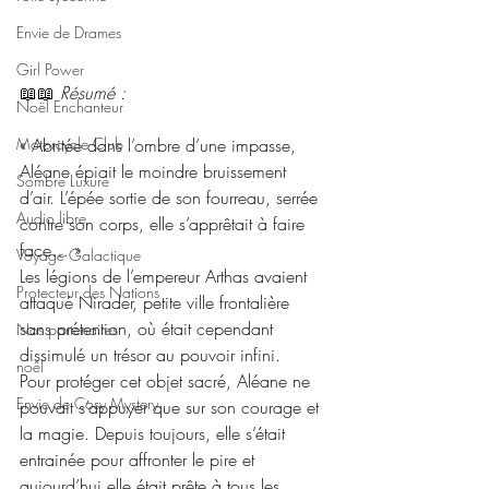
Envie de Drames
Girl Power
📖📖 
Résumé : 
Noël Enchanteur
Motorcycle Club
« Abritée dans l’ombre d’une impasse, 
Aléane épiait le moindre bruissement 
Sombre Luxure
d’air. L’épée sortie de son fourreau, serrée 
Audio libre
contre son corps, elle s’apprêtait à faire 
face… »
Voyage Galactique
Les légions de l’empereur Arthas avaient 
Protecteur des Nations
attaqué Nirader, petite ville frontalière 
sans prétention, où était cependant 
Nos partenaires
dissimulé un trésor au pouvoir infini.
noêl
Pour protéger cet objet sacré, Aléane ne 
Envie de Cosy Mystery
pouvait s’appuyer que sur son courage et 
la magie. Depuis toujours, elle s’était 
entrainée pour affronter le pire et 
aujourd’hui elle était prête à tous les 