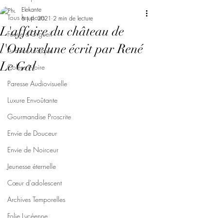
Elekante
Tous les posts
6 juil. 2021
2 min de lecture
L'affaire du château de
Féerie d'Orgueil
l'Ombrelune écrit par René
Avarice Ludique
Le Gal
Colère Noire
Paresse Audiovisuelle
Luxure Envoûtante
Gourmandise Proscrite
Envie de Douceur
Envie de Noirceur
Jeunesse éternelle
Cœur d'adolescent
Archives Temporelles
Folie Lycéenne