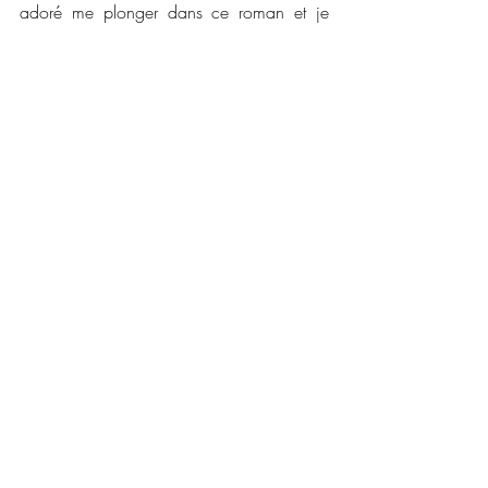
adoré me plonger dans ce roman et je 
n'ai pas vu le temps passer. J'aime prendre 
le rôle des enquêteurs ! Pour ceux qui sont 
fans des romans policiers, l'affaire du 
château de l'Ombrelune est fait pour vous 
!
📜📜 
Caractéristiques :
Maison d'édition : 
Editions Alter Réal
Collection : 
Real suspense
Date de publication : 
7 mai 2021
Nombre de pages : 
386
Disponible en version numérique et 
broché 
Prix : 
5,99 € et 19,90 €
💳💳 
Liens pour vous procurer ce roman : 