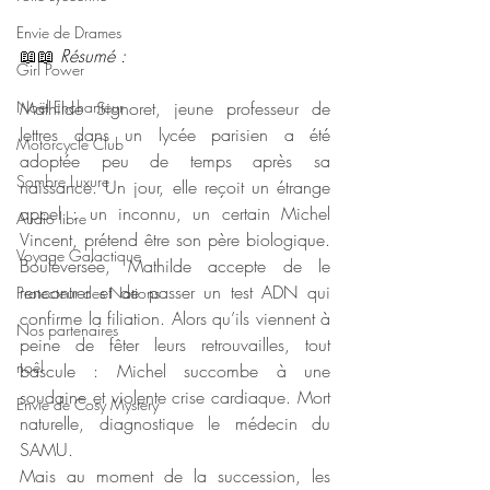
Envie de Drames
📖📖 
Résumé : 
Girl Power
Noël Enchanteur
Mathilde Signoret, jeune professeur de 
lettres dans un lycée parisien a été 
Motorcycle Club
adoptée peu de temps après sa 
Sombre Luxure
naissance. Un jour, elle reçoit un étrange 
appel : un inconnu, un certain Michel 
Audio libre
Vincent, prétend être son père biologique. 
Voyage Galactique
Bouleversée, Mathilde accepte de le 
rencontrer et de passer un test ADN qui 
Protecteur des Nations
confirme la filiation. Alors qu’ils viennent à 
Nos partenaires
peine de fêter leurs retrouvailles, tout 
noêl
bascule : Michel succombe à une 
soudaine et violente crise cardiaque. Mort 
Envie de Cosy Mystery
naturelle, diagnostique le médecin du 
SAMU.
Mais au moment de la succession, les 