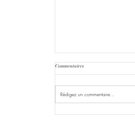
Commentaires
Rédigez un commentaire...
Le chant du dragon ~ Tome 1 :
la symphonie des cendres écrit
par Karina Espinosa