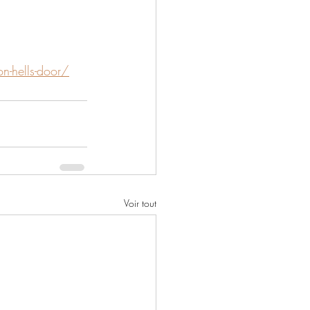
on-hells-door/
Voir tout