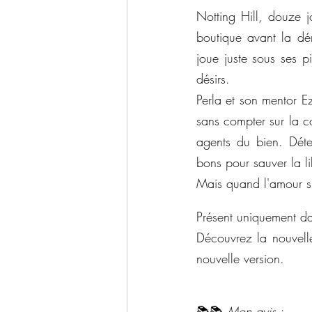
Notting Hill, douze jo
boutique avant la dém
joue juste sous ses pi
désirs.
Perla et son mentor Ez
sans compter sur la c
agents du bien. Déte
bons pour sauver la li
Mais quand l'amour s'e
Présent uniquement dan
Découvrez la nouvelle
nouvelle version.
📚📚 
Mon avis :