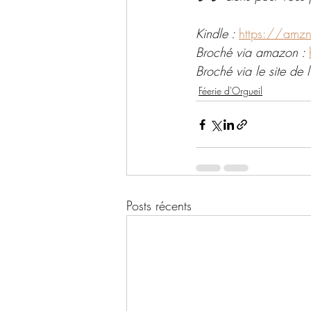
Kindle : 
https://amz
Broché via amazon : 
Broché via le site de l'
Féerie d'Orgueil
Posts récents