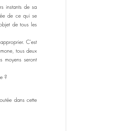
rs instants de sa 
dée de ce qui se 
objet de tous les 
pproprier. C'est 
imone, tous deux 
s moyens seront 
le ?
outée dans cette 