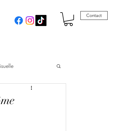
Contact
isuelle
eur
rôme
Envie de Drames