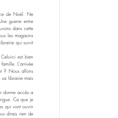
ce de Noël. Ne 
e guerre entre 
vons dans cette 
ous les magasins 
rairie qui survit 
elui-ci est bien 
famille. L'arrivée 
t ? Nous allons 
sa librairie mais 
ier donne accès a 
rigue. Ce que je 
 qui vont ouvrir 
s dirais rien de 