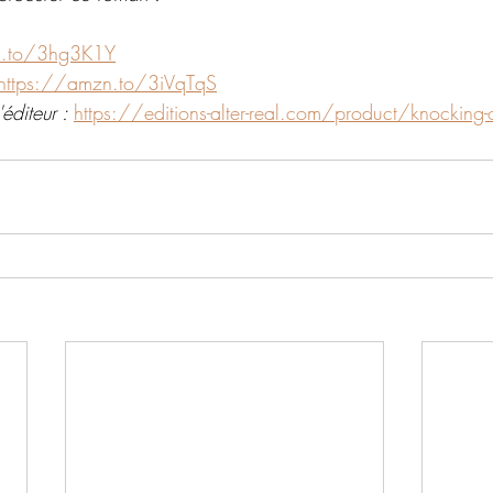
n.to/3hg3K1Y
https://amzn.to/3iVqTqS
éditeur : 
https://editions-alter-real.com/product/knocking-