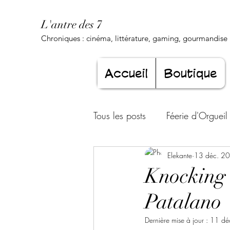
L'antre des 7
Chroniques : cinéma, littérature, gaming, gourmandise .
Accueil
Boutique
Tous les posts
Féerie d'Orgueil
Luxure Envoûtante
Elekante
13 déc. 2
Gourma
Knocking o
Patalano
Jeunesse éternelle
Cœur d
Dernière mise à jour :
11 dé