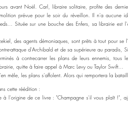
urs avant Noël. Carl, libraire solitaire, profite des dernie
olition prévue pour le soir du réveillon. Il n'a aucune i
eds... Située sur une bouche des Enfers, sa librairie est l'
ekiel, des agents démoniaques, sont prêts à tout pour se l'a
ontre-attaque d'Archibald et de sa supérieure au paradis, S
rminés à contrecarrer les plans de leurs ennemis, tous le
brairie, quitte à faire appel à Marc Levy ou Taylor Swift...
n mêle, les plans s'affolent. Alors qui remportera la batail
s cette réédition :
 à l'origine de ce livre : "Champagne s'il vous plaît !", aj