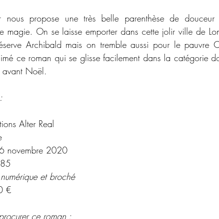
r nous propose une très belle parenthèse de douceur
e magie. On se laisse emporter dans cette jolir ville de Lon
éserve Archibald mais on tremble aussi pour le pauvre Ca
 aimé ce roman qui se glisse facilement dans la catégorie d
 avant Noël. 
:
tions Alter Real
e
6 novembre 2020
85
 numérique et broché 
0 €
procurer ce roman : 