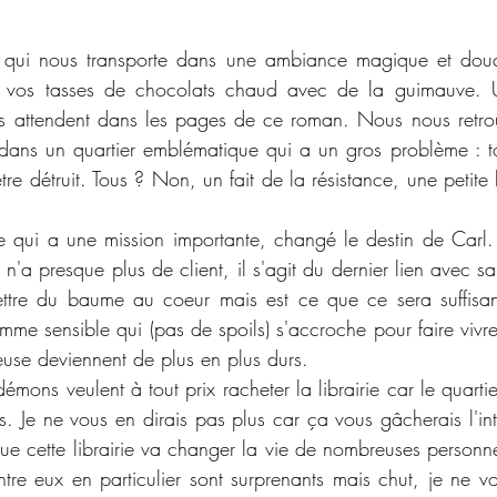
 qui nous transporte dans une ambiance magique et dou
 vos tasses de chocolats chaud avec de la guimauve. Un
 attendent dans les pages de ce roman. Nous nous retrou
s dans un quartier emblématique qui a un gros problème : t
re détruit. Tous ? Non, un fait de la résistance, une petite lib
 qui a une mission importante, changé le destin de Carl. C
e n'a presque plus de client, il s'agit du dernier lien avec sa 
ettre du baume au coeur mais est ce que ce sera suffisan
me sensible qui (pas de spoils) s'accroche pour faire vivre 
euse deviennent de plus en plus durs. 
 démons veulent à tout prix racheter la librairie car le quart
. Je ne vous en dirais pas plus car ça vous gâcherais l'int
ue cette librairie va changer la vie de nombreuses personnes
tre eux en particulier sont surprenants mais chut, je ne vou