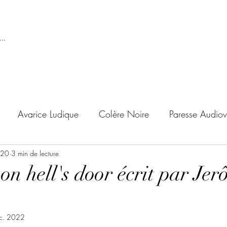
..
Avarice Ludique
Colère Noire
Paresse Audiov
020
ndise Proscrite
3 min de lecture
Envie de Douceur
Envie de Noirc
n hell's door écrit par Je
'adolescent
Archives Temporelles
Folie Lycéenne
c. 2022