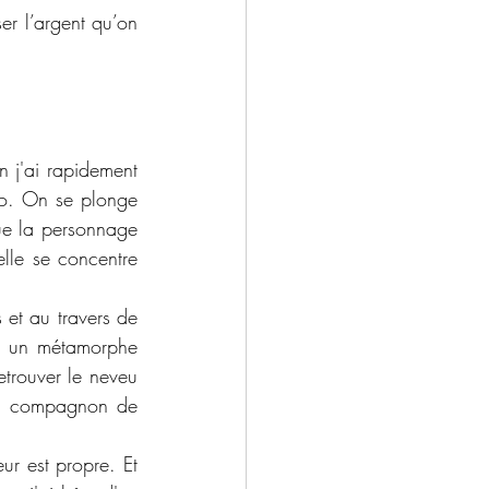
r l’argent qu’on 
 j'ai rapidement 
io. On se plonge 
ue la personnage 
lle se concentre 
et au travers de 
c un métamorphe 
etrouver le neveu 
un compagnon de 
r est propre. Et 