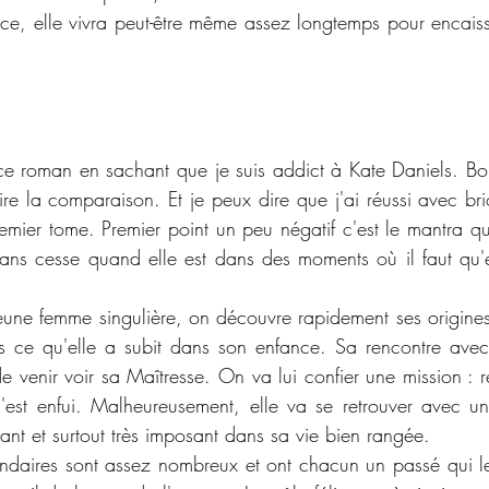
, elle vivra peut-être même assez longtemps pour encaisse
e roman en sachant que je suis addict à Kate Daniels. Bon
aire la comparaison. Et je peux dire que j'ai réussi avec br
emier tome. Premier point un peu négatif c'est le mantra q
sans cesse quand elle est dans des moments où il faut qu'e
eune femme singulière, on découvre rapidement ses origines 
 ce qu'elle a subit dans son enfance. Sa rencontre ave
de venir voir sa Maîtresse. On va lui confier une mission : r
s'est enfui. Malheureusement, elle va se retrouver avec 
nt et surtout très imposant dans sa vie bien rangée. 
daires sont assez nombreux et ont chacun un passé qui leu