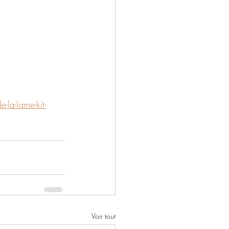
-la-lame-kit-
Voir tout