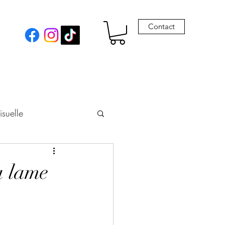
Contact
isuelle
eur
a lame
Envie de Drames