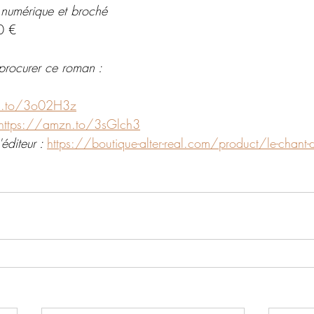
 numérique et broché
0 €
procurer ce roman : 
n.to/3o02H3z
https://amzn.to/3sGlch3
éditeur : 
https://boutique-alter-real.com/product/le-chant-de