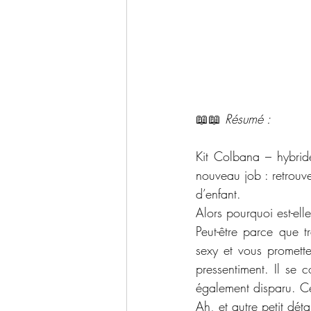
📖📖 
Résumé : 
Kit Colbana – hybride
nouveau job : retrouv
d’enfant.
Alors pourquoi est-elle
Peut-être parce que t
sexy et vous promette
pressentiment. Il se 
également disparu. Cett
Ah, et autre petit déta