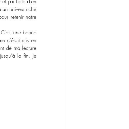
et j'ai hâte d'en 
un univers riche 
ur retenir notre 
 C'est une bonne 
me c'était mis en 
nt de ma lecture 
squ'à la fin. Je 