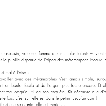
, assassin, voleuse, femme aux multiples talents –, vient
er la pupille disparue de l’alpha des métamorphes locaux. En
 si mal à l’aise ?
ravailler avec des métamorphes n’est jamais simple, surtou
nt un boulot facile et de l’argent plus facile encore. Et e
confirme lorsqu’au fil de son enquête, Kit découvre que d’au
e fois, c’est sûr, elle est dans le pétrin jusqu’au cou !
il : si elle se plante, elle est morte….