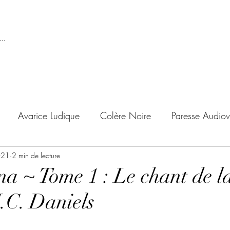
..
Avarice Ludique
Colère Noire
Paresse Audiov
021
ndise Proscrite
2 min de lecture
Envie de Douceur
Envie de Noirc
na ~ Tome 1 : Le chant de l
J.C. Daniels
'adolescent
Archives Temporelles
Folie Lycéenne