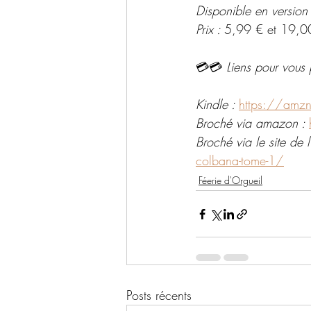
Disponible en version
Prix : 
5,99 € et 19,0
💳💳 
Liens pour vous 
Kindle : 
https://amz
Broché via amazon : 
Broché via le site de l'
colbana-tome-1/
Féerie d'Orgueil
Posts récents