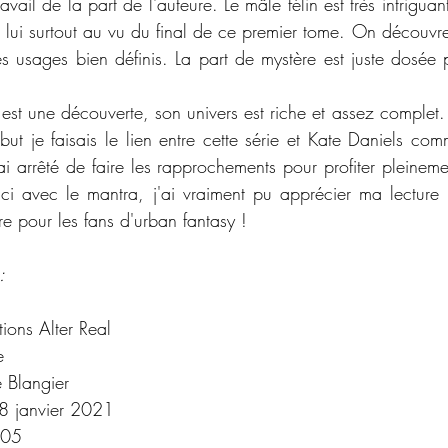
ail de la part de l'auteure. Le mâle félin est très intriguant 
 lui surtout au vu du final de ce premier tome. On découvre 
 usages bien définis. La part de mystère est juste dosée po
 est une découverte, son univers est riche et assez complet.
but je faisais le lien entre cette série et Kate Daniels com
ai arrêté de faire les rapprochements pour profiter pleineme
uci avec le mantra, j'ai vraiment pu apprécier ma lecture ju
re pour les fans d'urban fantasy !  
:
tions Alter Real
e
 Blangier
8 janvier 2021
05