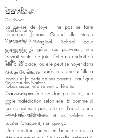
Envie de Drames
📖📖 
Résumé : 
Girl Power
La devise de Joye : ne pas se faire 
Noël Enchanteur
remarquer. Jamais. Quand elle intègre 
Motorcycle Club
l’université Magical School pour 
apprendre à gérer ses pouvoirs., elle 
Sombre Luxure
devrait sauter de joie. Enfin un endroit où 
Audio libre
elle a sa place, où elle peut se noyer dans 
la masse. Surtout après le drame qu’elle a 
Voyage Galactique
connu et la perte de ses parents. Sauf que 
Protecteur des Nations
là-bas aussi, elle se sent différente.
Nos partenaires
Car Joye possède un don particulier, une 
vraie malédiction selon elle. Et comme si 
noêl
ça ne suffisait pas, elle est l’objet d’une 
Envie de Cosy Mystery
prophétie troublante et les soldats de 
Lucifer l’attaquent, rien que ça !
Une question tourne en boucle dans sa 
tête : pourquoi elle. Qui est-elle vraiment ?