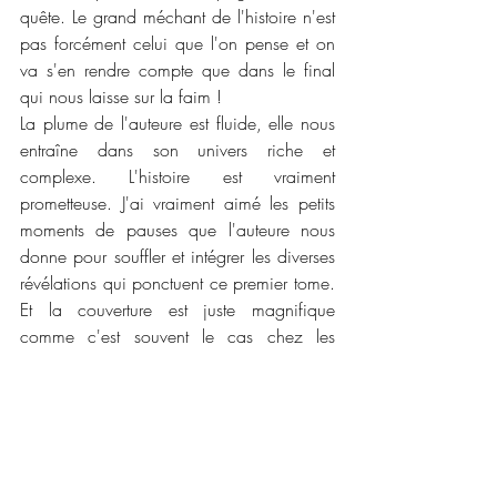
quête. Le grand méchant de l'histoire n'est 
pas forcément celui que l'on pense et on 
va s'en rendre compte que dans le final 
qui nous laisse sur la faim ! 
La plume de l'auteure est fluide, elle nous 
entraîne dans son univers riche et 
complexe. L'histoire est vraiment 
prometteuse. J'ai vraiment aimé les petits 
moments de pauses que l'auteure nous 
donne pour souffler et intégrer les diverses 
révélations qui ponctuent ce premier tome. 
Et la couverture est juste magnifique 
comme c'est souvent le cas chez les 
éditions Alter Réal ! Il s'agit du premier 
roman que je découvre de cette auteure et 
j'ai hâte de lire la suite ainsi que les autres 
romans qui ont été publié !
📜📜 
Caractéristiques :