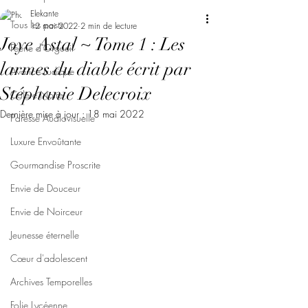
Elekante
Tous les posts
12 mai 2022
2 min de lecture
Joye Astal ~ Tome 1 : Les
Féerie d'Orgueil
larmes du diable écrit par
Avarice Ludique
Stéphanie Delecroix
Colère Noire
Dernière mise à jour :
18 mai 2022
Paresse Audiovisuelle
Luxure Envoûtante
Gourmandise Proscrite
Envie de Douceur
Envie de Noirceur
Jeunesse éternelle
Cœur d'adolescent
Archives Temporelles
Folie Lycéenne