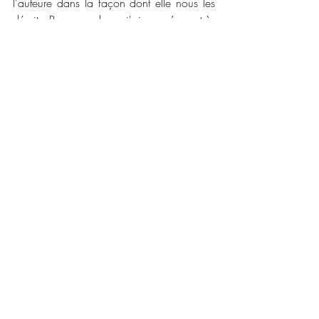
l'auteure dans la façon dont elle nous les 
décrit. Pour conclure, j'ai passé un très 
bon moment dans cette romance 
touchante et artistique.
📚📚 
Caractéristiques : 
Maison d'édition : 
MxM Bookmark
Collection : 
Romance
Date de publication : 
26 février 2020 
(en numérique) et 30 mars 2020 (en 
broché)
Nombre de pages : 
240
Disponible en format numérique et broché
Prix : 
5,99 € et 15,00 €
Vous pouvez le trouver en numérique via 
ce lien 