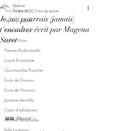
Elekante
Tous les posts
13 févr. 2020
2 min de lecture
Je (ne) pourrais (jamais)
Féerie d'Orgueil
t'encadrer écrit par Magena
Avarice Ludique
Suret
Colère Noire
Paresse Audiovisuelle
Luxure Envoûtante
Gourmandise Proscrite
Envie de Douceur
Envie de Noirceur
Jeunesse éternelle
Cœur d'adolescent
📖📖 
Résumé :
Archives Temporelles
Folie Lycéenne