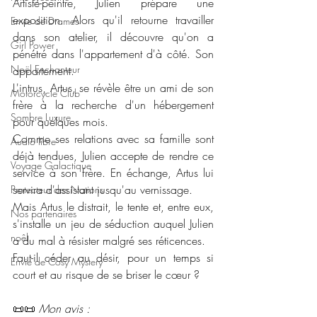
Artiste-peintre, Julien prépare une 
exposition. Alors qu'il retourne travailler 
Envie de Drames
dans son atelier, il découvre qu'on a 
Girl Power
pénétré dans l'appartement d'à côté. Son 
Noël Enchanteur
appartement.
L'intrus, Artus, se révèle être un ami de son 
Motorcycle Club
frère à la recherche d'un hébergement 
Sombre Luxure
pour quelques mois.
Comme ses relations avec sa famille sont 
Audio libre
déjà tendues, Julien accepte de rendre ce 
Voyage Galactique
service à son frère. En échange, Artus lui 
servira d'assistant jusqu'au vernissage.
Protecteur des Nations
Mais Artus le distrait, le tente et, entre eux, 
Nos partenaires
s'installe un jeu de séduction auquel Julien 
noêl
a du mal à résister malgré ses réticences.
Faut-il céder au désir, pour un temps si 
Envie de Cosy Mystery
court et au risque de se briser le cœur ?
📜📜 
Mon avis : 