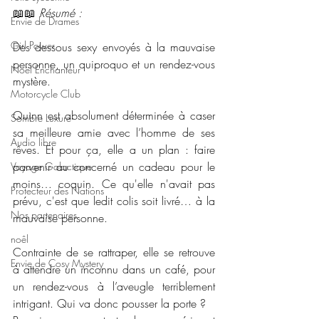
📖📖 
Résumé : 
Envie de Drames
Girl Power
Des dessous sexy envoyés à la mauvaise 
personne, un quiproquo et un rendez-vous 
Noël Enchanteur
mystère.
Motorcycle Club
Quinn est absolument déterminée à caser 
Sombre Luxure
sa meilleure amie avec l’homme de ses 
Audio libre
rêves. Et pour ça, elle a un plan : faire 
parvenir au concerné un cadeau pour le 
Voyage Galactique
moins… coquin. Ce qu'elle n'avait pas 
Protecteur des Nations
prévu, c'est que ledit colis soit livré… à la 
Nos partenaires
mauvaise personne.
noêl
Contrainte de se rattraper, elle se retrouve 
Envie de Cosy Mystery
à attendre un inconnu dans un café, pour 
un rendez-vous à l’aveugle terriblement 
intrigant. Qui va donc pousser la porte ?