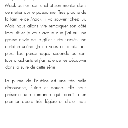
Mack qui est son chef et son mentor dans 
ce métier qui le passionne. Très proche de 
la famille de Mack, il va souvent chez lui. 
Mais nous allons vite remarquer son côté 
impulsif et je vous avoue que j'ai eu une 
grosse envie de le gifler surtout après une 
certaine scène. Je ne vous en dirais pas 
plus. Les personnages secondaires sont 
tous attachants et j'ai hâte de les découvrir 
dans la suite de cette série. 
La plume de l'autrice est une très belle 
découverte, fluide et douce. Elle nous 
présente une romance qui paraît d'un 
premier abord très légère et drôle mais 
plus on en apprend sur les personnages 
principaux ou secondaires, plus on 
s'attache à eux. Je me suis rapidement 