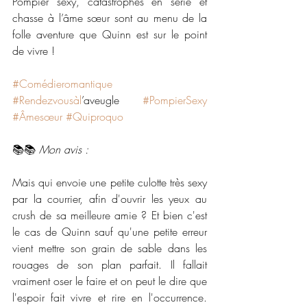
Pompier sexy, catastrophes en série et 
chasse à l’âme sœur sont au menu de la 
folle aventure que Quinn est sur le point 
de vivre !
#Comédieromantique
#Rendezvousàl
’aveugle 
#PompierSexy
#Âmesœur
#Quiproquo
📚📚 
Mon avis :
Mais qui envoie une petite culotte très sexy 
par la courrier, afin d'ouvrir les yeux au 
crush de sa meilleure amie ? Et bien c'est 
le cas de Quinn sauf qu'une petite erreur 
vient mettre son grain de sable dans les 
rouages de son plan parfait. Il fallait 
vraiment oser le faire et on peut le dire que 
l'espoir fait vivre et rire en l'occurrence. 