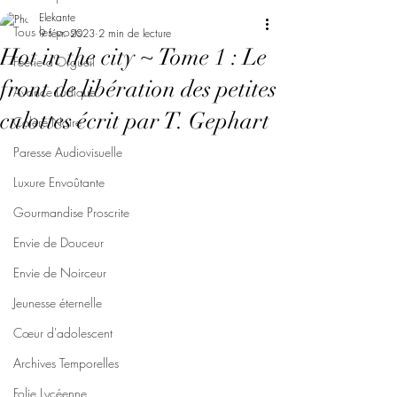
Elekante
Tous les posts
9 févr. 2023
2 min de lecture
Hot in the city ~ Tome 1 : Le
Féerie d'Orgueil
front de libération des petites
Avarice Ludique
culottes écrit par T. Gephart
Colère Noire
Paresse Audiovisuelle
Luxure Envoûtante
Gourmandise Proscrite
Envie de Douceur
Envie de Noirceur
Jeunesse éternelle
Cœur d'adolescent
Archives Temporelles
Folie Lycéenne