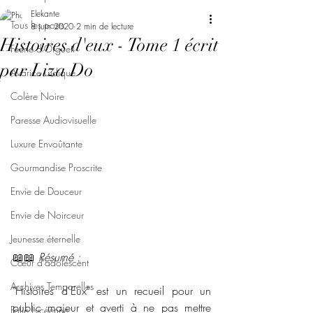
Elekante
Tous les posts
8 juin 2020
2 min de lecture
Histoires d'eux - Tome 1 écrit
Féerie d'Orgueil
par Liza Do
Avarice Ludique
Colère Noire
Paresse Audiovisuelle
Luxure Envoûtante
Gourmandise Proscrite
Envie de Douceur
Envie de Noirceur
Jeunesse éternelle
📖📖 
Résumé :
Cœur d'adolescent
Archives Temporelles
"Histoires d'Eux" est un recueil pour un 
public majeur et averti à ne pas mettre 
Folie Lycéenne