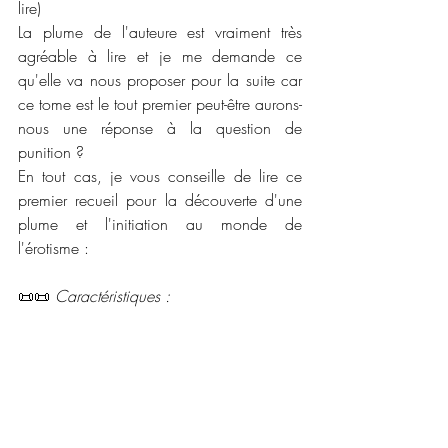
lire) 
La plume de l'auteure est vraiment très 
agréable à lire et je me demande ce 
qu'elle va nous proposer pour la suite car 
ce tome est le tout premier peut-être aurons-
nous une réponse à la question de 
punition ? 
En tout cas, je vous conseille de lire ce 
premier recueil pour la découverte d'une 
plume et l'initiation au monde de 
l'érotisme : 
📜📜 
Caractéristiques :
Maison d'édition :
 Les éditions ethen
Collection : 
Erotisme 
Date de publication : 
7 avril 2020
Nombre de pages :
 153
Disponible ne version numérique et broché