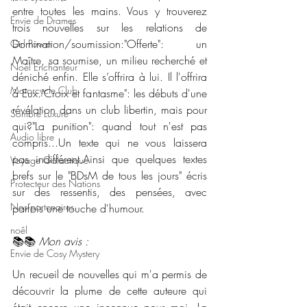
entre toutes les mains. Vous y trouverez 
Envie de Drames
trois nouvelles sur les relations de 
Domination/soumission:"Offerte": un 
Girl Power
Maître, sa soumise, un milieu recherché et 
Noël Enchanteur
déniché enfin. Elle s’offrira à lui. Il l'offrira 
Motorcycle Club
à Eux."Croix et fantasme": les débuts d'une 
révélation dans un club libertin, mais pour 
Sombre Luxure
qui?"La punition": quand tout n'est pas 
Audio libre
compris...Un texte qui ne vous laissera 
pas indifférent.Ainsi que quelques textes 
Voyage Galactique
brefs sur le "BDsM de tous les jours" écris 
Protecteur des Nations
sur des ressentis, des pensées, avec 
Nos partenaires
parfois une touche d'humour.
noêl
📚📚 
Mon avis :
Envie de Cosy Mystery
Un recueil de nouvelles qui m'a permis de 
découvrir la plume de cette auteure qui 
était encore une inconnue pour moi. La 