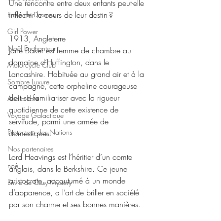
Une rencontre entre deux enfants peut-elle 
infléchir le cours de leur destin ?
Envie de Drames
Girl Power
1913, Angleterre
Noël Enchanteur
Jane Baker est femme de chambre au 
domaine d’Huffington, dans le 
Motorcycle Club
Lancashire. Habituée au grand air et à la 
Sombre Luxure
campagne, cette orpheline courageuse 
doit se familiariser avec la rigueur 
Audio libre
quotidienne de cette existence de 
Voyage Galactique
servitude, parmi une armée de 
Protecteur des Nations
domestiques.
Nos partenaires
Lord Heavings est l’héritier d’un comte 
noêl
anglais, dans le Berkshire. Ce jeune 
aristocrate, accoutumé à un monde 
Envie de Cosy Mystery
d’apparence, a l’art de briller en société 
par son charme et ses bonnes manières.