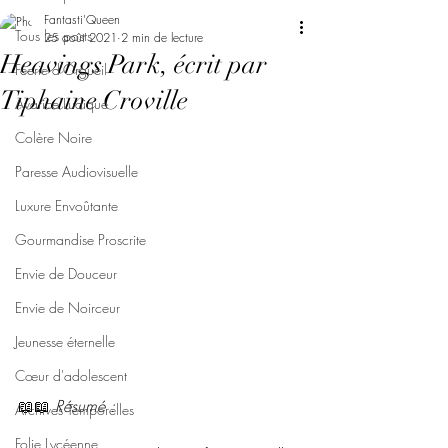
Fantasti'Queen
Tous les posts
25 août 2021
2 min de lecture
Heavings Park, écrit par
Féerie d'Orgueil
Tiphaine Croville
Avarice Ludique
Colère Noire
Paresse Audiovisuelle
Luxure Envoûtante
Gourmandise Proscrite
Envie de Douceur
Envie de Noirceur
Jeunesse éternelle
Cœur d'adolescent
📖📖 
Résumé : 
Archives Temporelles
Folie Lycéenne