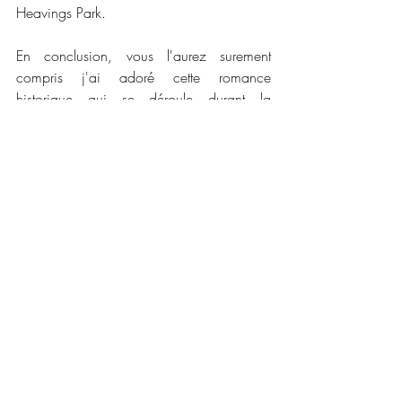
Heavings Park. 
En conclusion, vous l'aurez surement 
compris j'ai adoré cette romance 
historique qui se déroule durant la 
première guerre mondiale. En plus d'avoir 
une histoire d'amour interdite, il y a de 
l'action et une part d'histoire très 
intéressante. Je recommande vivement 
cette histoire. 
📜📜 
Caractéristiques :
Maison d'édition : 
Editions Elixyria
Collection : 
Elixir Of Memories 
Date de publication : 9 décembre 2020
Nombre de pages : 500
Disponible en version numérique et 
broché 