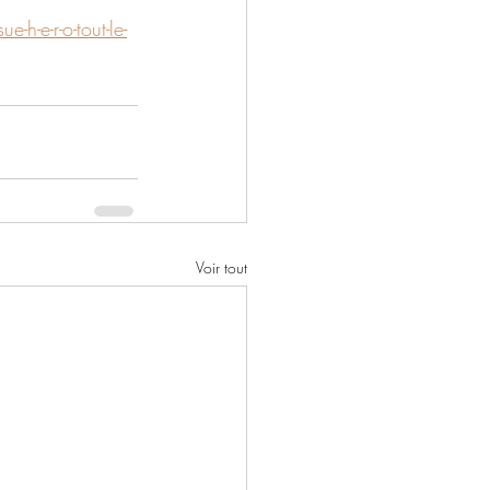
h-e-r-o-tout-le-
Voir tout