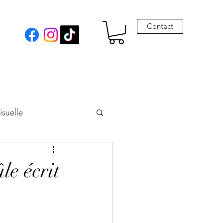
Contact
isuelle
eur
le écrit
Envie de Drames