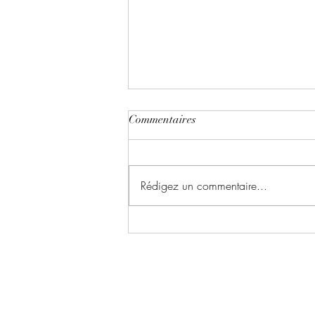
Commentaires
Rédigez un commentaire...
Les enquêtes de Perséphone ~
Tome 5 : Cadavre au mois
d'août, vacances en déroute
écrit par Elodie Delfa