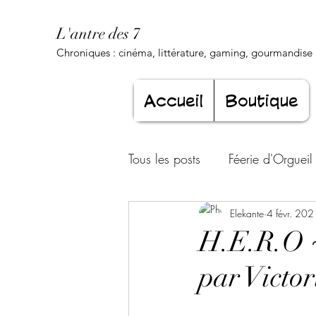
L'antre des 7
Chroniques : cinéma, littérature, gaming, gourmandise .
Accueil
Boutique
Tous les posts
Féerie d'Orgueil
Luxure Envoûtante
Elekante
4 févr. 202
Gourma
H.E.R.O ~
par Victo
Jeunesse éternelle
Cœur d