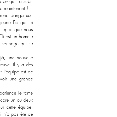
ce qu'il a subi. 
e maintenant !
rend dangereux. 
eune Bo qui lui 
ollègue que nous 
 Eli est un homme 
ersonnage qui se 
à, une nouvelle 
euve. Il y a des 
 l'équipe est de 
oir une grande 
patience le tome 
ncore un ou deux 
r cette équipe. 
i n'a pas été de 