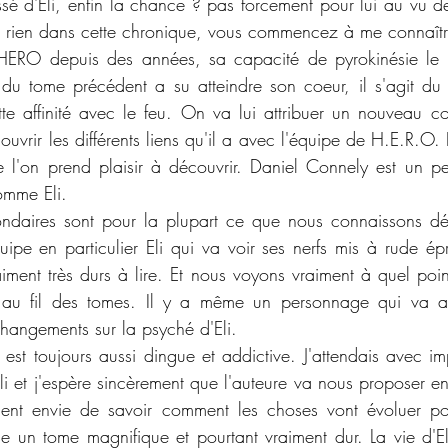
sé d'Eli, enfin la chance ? pas forcement pour lui au vu de 
s rien dans cette chronique, vous commencez à me connaîtr
HERO depuis des années, sa capacité de pyrokinésie le 
u tome précédent a su atteindre son coeur, il s'agit du j
te affinité avec le feu. On va lui attribuer un nouveau c
uvrir les différents liens qu'il a avec l'équipe de H.E.R.O.
 l'on prend plaisir à découvrir. Daniel Connely est un p
comme Eli. 
ndaires sont pour la plupart ce que nous connaissons déj
ipe en particulier Eli qui va voir ses nerfs mis à rude épr
iment très durs à lire. Et nous voyons vraiment à quel point
 au fil des tomes. Il y a même un personnage qui va av
hangements sur la psyché d'Eli. 
 est toujours aussi dingue et addictive. J'attendais avec im
Eli et j'espère sincèrement que l'auteure va nous proposer e
iment envie de savoir comment les choses vont évoluer pou
e un tome magnifique et pourtant vraiment dur. La vie d'El