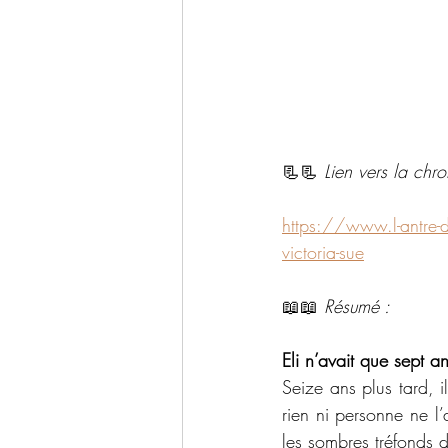
📃📃 
Lien vers la chr
https://www.l-antre-d
victoria-sue
📖📖 
Résumé : 
Eli n’avait que sept a
Seize ans plus tard, 
rien ni personne ne l’
les sombres tréfonds 