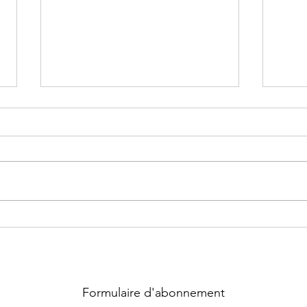
Les enquêtes de Perséphone ~
Naïs,
Tome 6.5 ; Carnet de Saint -
Tome 
Valentin, rêves secrets et noirs
tiram
dessein écrit par Elodie Delfa
Bast
Formulaire d'abonnement