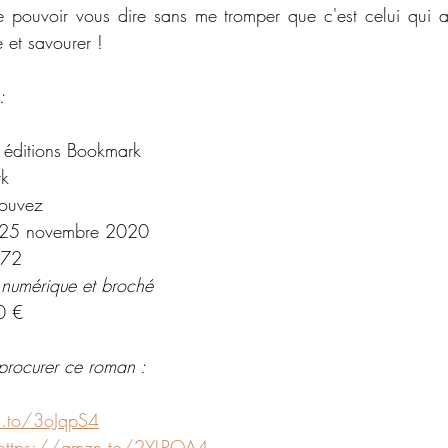
e pouvoir vous dire sans me tromper que c'est celui qui a l
e et savourer !
:
 éditions Bookmark
k
couvez
25 novembre 2020
72
 numérique et broché
0 €
procurer ce roman : 
n.to/3oJqpS4
https://amzn.to/2YLPOA4