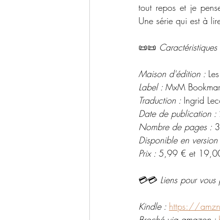
tout repos et je pens
Une série qui est à lir
📜📜 
Caractéristiques 
Maison d'édition : 
Les
Label : 
MxM Bookmar
Traduction : 
Ingrid Le
Date de publication : 
Nombre de pages : 
3
Disponible en version
Prix : 
5,99 € et 19,0
💳💳 
Liens pour vous 
Kindle : 
https://amz
Broché via amazon : 