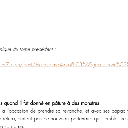
onique du tome précédent :
es-7.com/post/h-e-r-o-tome-4-prot%C3%A9ger-et-servir-%C3%
ns quand il fut donné en pâture à des monstres.
il a l’occasion de prendre sa revanche, et avec ses capacit
arrêtera, surtout pas ce nouveau partenaire qui semble lire 
de son âme.