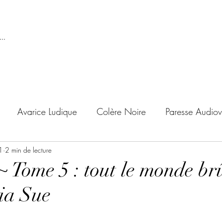
..
Avarice Ludique
Colère Noire
Paresse Audiov
1
ndise Proscrite
2 min de lecture
Envie de Douceur
Envie de Noirc
 Tome 5 : tout le monde brû
ria Sue
'adolescent
Archives Temporelles
Folie Lycéenne