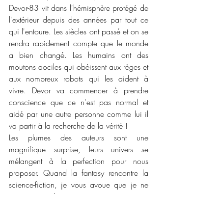
Devor-83 vit dans l'hémisphère protégé de 
l'extérieur depuis des années par tout ce 
qui l'entoure. Les siècles ont passé et on se 
rendra rapidement compte que le monde 
a bien changé. Les humains ont des 
moutons dociles qui obéissent aux règes et 
aux nombreux robots qui les aident à 
vivre. Devor va commencer à prendre 
conscience que ce n'est pas normal et 
aidé par une autre personne comme lui il 
va partir à la recherche de la vérité !
Les plumes des auteurs sont une 
magnifique surprise, leurs univers se 
mélangent à la perfection pour nous 
proposer. Quand la fantasy rencontre la 
science-fiction, je vous avoue que je ne 
savais pas du tout ce que ça pouvait 
donner et l'hémisphère explose tout les 
petits apriori que j'aurais pu avoir. Un 