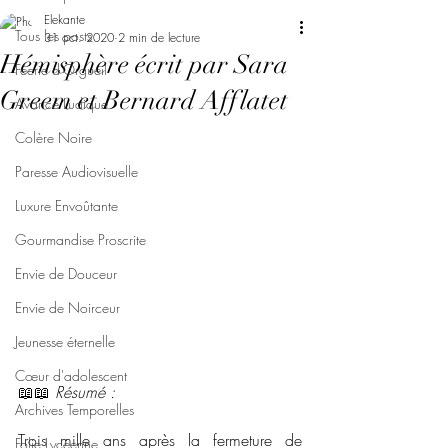
Elekante
Tous les posts
31 oct. 2020
2 min de lecture
Hémisphère écrit par Sara
Féerie d'Orgueil
Greem et Bernard Afflatet
Avarice Ludique
Colère Noire
Paresse Audiovisuelle
Luxure Envoûtante
Gourmandise Proscrite
Envie de Douceur
Envie de Noirceur
Jeunesse éternelle
Cœur d'adolescent
📖📖 
Résumé : 
Archives Temporelles
Trois mille ans après la fermeture de 
Folie Lycéenne