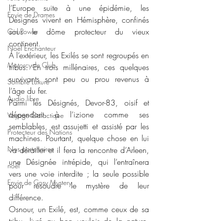
l’Europe suite à une épidémie, les 
Envie de Drames
Désignés vivent en Hémisphère, confinés 
sous le dôme protecteur du vieux 
Girl Power
continent.
Noël Enchanteur
À l’extérieur, les Exilés se sont regroupés en 
Motorcycle Club
tribus. En trois millénaires, ces quelques 
survivants sont peu ou prou revenus à 
Sombre Luxure
l’âge du fer.
Audio libre
Parmi les Désignés, Devor-83, oisif et 
dépendant à l’izione comme ses 
Voyage Galactique
semblables, est assujetti et assisté par les 
Protecteur des Nations
machines. Pourtant, quelque chose en lui 
Nos partenaires
va dérailler et il fera la rencontre d’Arleen, 
une Désignée intrépide, qui l’entraînera 
noêl
vers une voie interdite ; la seule possible 
Envie de Cosy Mystery
pour résoudre le mystère de leur 
différence.
Osnour, un Exilé, est, comme ceux de sa 
tribu, livré au bon vouloir de la nature, 