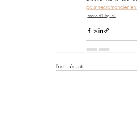
pour-necromancien-en-
Féerie d'Orgueil
Posts récents