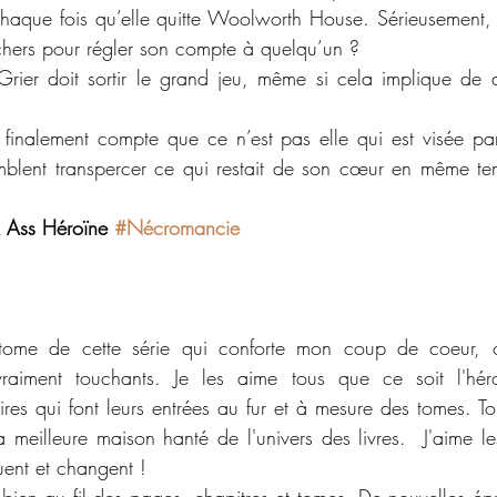
 chaque fois qu’elle quitte Woolworth House. Sérieusement, 
hers pour régler son compte à quelqu’un ?
Grier doit sortir le grand jeu, même si cela implique de d
inalement compte que ce n’est pas elle qui est visée par 
mblent transpercer ce qui restait de son cœur en même te
 Ass Héroïne 
#Nécromancie
ome de cette série qui conforte mon coup de coeur, c
raiment touchants. Je les aime tous que ce soit l'héro
es qui font leurs entrées au fur et à mesure des tomes. Tou
 meilleure maison hanté de l'univers des livres.  J'aime les
ent et changent ! 