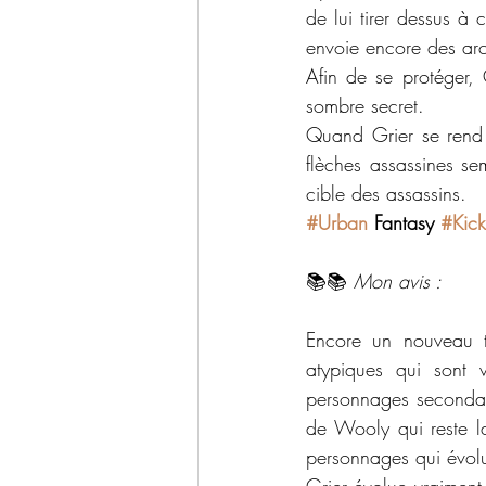
de lui tirer dessus à
envoie encore des arc
Afin de se protéger, 
sombre secret.
Quand Grier se rend f
flèches assassines se
cible des assassins.
#Urban
 Fantasy 
#Kick
📚📚 
Mon avis :
Encore un nouveau t
atypiques qui sont v
personnages secondair
de Wooly qui reste la
personnages qui évolu