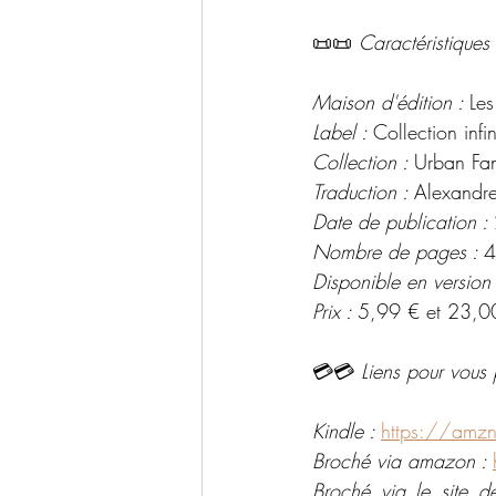
📜📜 
Caractéristiques 
Maison d'édition : 
Les
Label : 
Collection infin
Collection : 
Urban Fa
Traduction : 
Alexandr
Date de publication : 
Nombre de pages : 
4
Disponible en version
Prix : 
5,99 € et 23,0
💳💳 
Liens pour vous 
Kindle : 
https://amzn
Broché via amazon : 
Broché via le site de