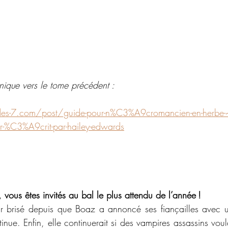
onique vers le tome précédent : 
des-7.com/post/guide-pour-n%C3%A9cromancien-en-herbe-~
ur-%C3%A9crit-par-hailey-edwards
vous êtes invités au bal le plus attendu de l’année !
 brisé depuis que Boaz a annoncé ses fiançailles avec u
inue. Enfin, elle continuerait si des vampires assassins voula