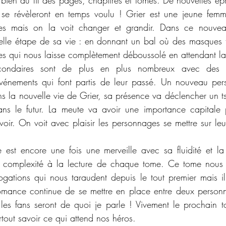
bien au fil des pages, chapitres et tomes. De nouvelles épre
 se révèleront en temps voulu ! Grier est une jeune femm
es mais on la voit changer et grandir. Dans ce nouveau
le étape de sa vie : en donnant un bal où des masques t
tes qui nous laisse complètement déboussolé en attendant la 
condaires sont de plus en plus nombreux avec des aj
événements qui font partis de leur passé. Un nouveau per
ns la nouvelle vie de Grier, sa présence va déclencher un ts
s le futur. La meute va avoir une importance capitale p
ir. On voit avec plaisir les personnages se mettre sur leu
 est encore une fois une merveille avec sa fluidité et la
 complexité à la lecture de chaque tome. Ce tome nous 
ogations qui nous taraudent depuis le tout premier mais il
omance continue de se mettre en place entre deux personn
 les fans seront de quoi je parle ! Vivement le prochain t
rtout savoir ce qui attend nos héros.  