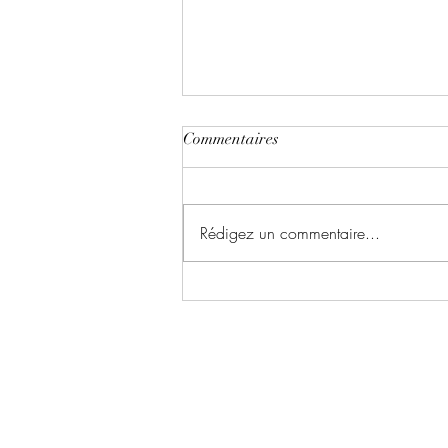
Commentaires
Rédigez un commentaire...
Le chant du dragon ~ Tome 1 :
la symphonie des cendres écrit
par Karina Espinosa