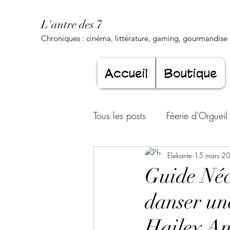
L'antre des 7
Chroniques : cinéma, littérature, gaming, gourmandise .
Accueil
Boutique
Tous les posts
Féerie d'Orgueil
Luxure Envoûtante
Elekante
15 mars 2
Gourma
Guide Néc
danser un
Jeunesse éternelle
Cœur d
Hailey A