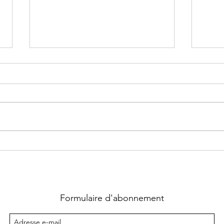
Supernatural Security Force ~
Chass
Tome 1 : Coup fatal écrit par
La qu
Heather Hildenbrand
Lara
Formulaire d'abonnement