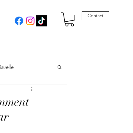
Contact
isuelle
eur
omment
ar
Envie de Drames