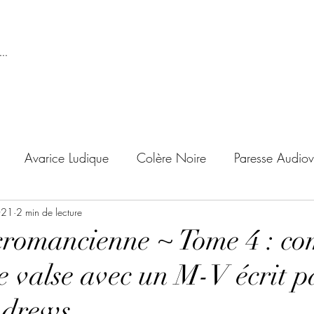
..
Avarice Ludique
Colère Noire
Paresse Audiov
021
ndise Proscrite
2 min de lecture
Envie de Douceur
Envie de Noirc
romancienne ~ Tome 4 : c
e valse avec un M-V écrit p
'adolescent
Archives Temporelles
Folie Lycéenne
ndrews