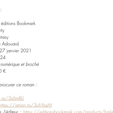
:
 éditions Bookmark
ity
ntasy
e Adouard
27 janvier 2021
24
 numérique et broché 
0 €
procurer ce roman : 
.to/3s6mRLI
https://amzn.to/3uhYpsM
 l'éditeur : 
https://editionsbookmark.com/products/haile