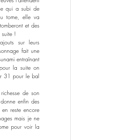
uves l'attendent 
e qui a subi de 
 tome, elle va 
omberont et des 
suite !
outs sur leurs 
sonnage fait une 
unami entraînant 
our la suite on 
r 31 pour le bal 
 richesse de son 
donne enfin des 
 en reste encore 
ages mais je ne 
ome pour voir la 