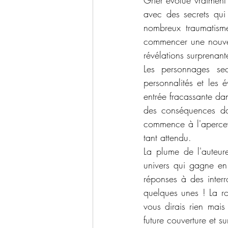
Grier évolue vraiment 
avec des secrets qui
nombreux traumatism
commencer une nouvel
révélations surprenan
Les personnages se
personnalités et les 
entrée fracassante da
des conséquences dan
commence à l'apercevo
tant attendu.
La plume de l'auteure
univers qui gagne en
réponses à des interr
quelques unes ! La r
vous dirais rien mais
future couverture et su