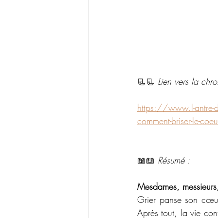
📃📃 
Lien vers la chr
https://www.l-antre-
comment-briser-le-coe
📖📖 
Résumé : 
Mesdames, messieurs, 
Grier panse son cœur
Après tout, la vie cont